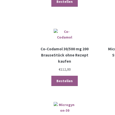
Bestellen
Co-Codamol 30/500 mg 200
Mic
BrauseStück ohne Rezept
S
kaufen
€
112,00
Bestellen