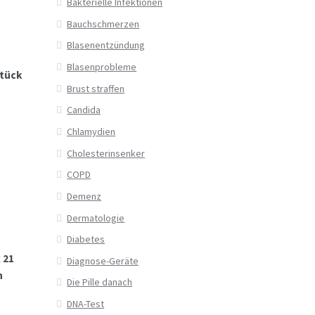
Bakterielle Infektionen
Bauchschmerzen
Blasenentzündung
Blasenprobleme
Stück
Brust straffen
Candida
Chlamydien
Cholesterinsenker
COPD
Demenz
Dermatologie
Diabetes
 21
Diagnose-Geräte
n
Die Pille danach
DNA-Test