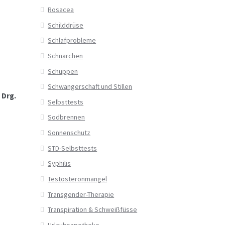
Rosacea
Schilddrüse
Schlafprobleme
Schnarchen
Schuppen
Schwangerschaft und Stillen
 Drg.
Selbsttests
Sodbrennen
Sonnenschutz
STD-Selbsttests
Syphilis
Testosteronmangel
Transgender-Therapie
Transpiration & Schweißfüsse
Urlaubsapotheke