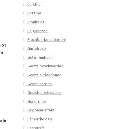
Durchfall
Ekzeme
Ermüdung
Feigwarzen
Fruchtbarkeit steigern
 21
Gürtelrose
en
Gehirnfunktion
Genitalbeschwerden
Genitaleinfektionen
Genitalherpes
Gesichtsbehaarung
Gonorrhoe
Grippaler Infekt
Hämorrhoiden
eln
Haarausfall