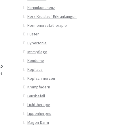
Harninkontinenz
Herz-Kreislauf-Erkrankungen
Hormonersatztherapie
Husten
Hypertonie
Intimpflege
Kondome
32
Kopflaus
pt
Kopfschmerzen
Krampfadern
Lausbefall
Lichttherapie
Lippenherpes
Magen-Darm