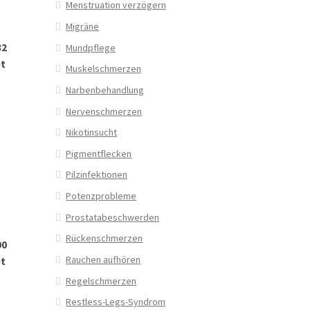
Menstruation verzögern
Migräne
32
Mundpflege
pt
Muskelschmerzen
Narbenbehandlung
Nervenschmerzen
Nikotinsucht
Pigmentflecken
Pilzinfektionen
Potenzprobleme
Prostatabeschwerden
Rückenschmerzen
00
Rauchen aufhören
pt
Regelschmerzen
Restless-Legs-Syndrom