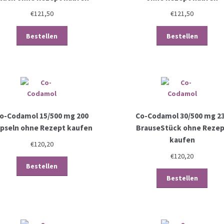
€
121,50
€
121,50
Bestellen
Bestellen
o-Codamol 15/500 mg 200
Co-Codamol 30/500 mg 2
pseln ohne Rezept kaufen
BrauseStück ohne Reze
kaufen
€
120,20
€
120,20
Bestellen
Bestellen