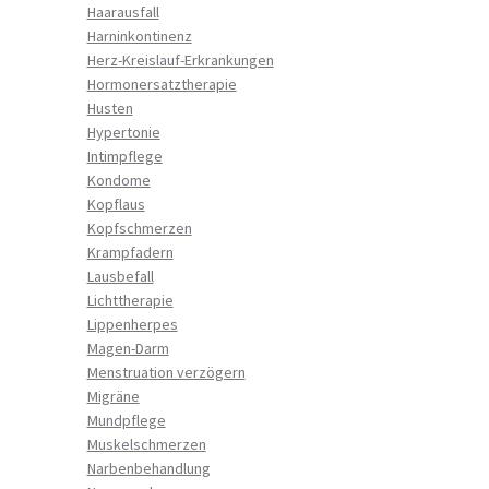
Haarausfall
Harninkontinenz
Herz-Kreislauf-Erkrankungen
Hormonersatztherapie
Husten
Hypertonie
Intimpflege
Kondome
Kopflaus
Kopfschmerzen
Krampfadern
Lausbefall
Lichttherapie
Lippenherpes
Magen-Darm
Menstruation verzögern
Migräne
Mundpflege
Muskelschmerzen
Narbenbehandlung