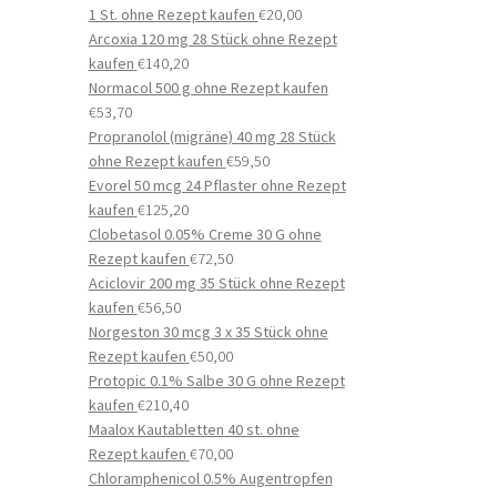
1 St. ohne Rezept kaufen
€
20,00
Arcoxia 120 mg 28 Stück ohne Rezept
kaufen
€
140,20
Normacol 500 g ohne Rezept kaufen
€
53,70
Propranolol (migräne) 40 mg 28 Stück
ohne Rezept kaufen
€
59,50
Evorel 50 mcg 24 Pflaster ohne Rezept
kaufen
€
125,20
Clobetasol 0.05% Creme 30 G ohne
Rezept kaufen
€
72,50
Aciclovir 200 mg 35 Stück ohne Rezept
kaufen
€
56,50
Norgeston 30 mcg 3 x 35 Stück ohne
Rezept kaufen
€
50,00
Protopic 0.1% Salbe 30 G ohne Rezept
kaufen
€
210,40
Maalox Kautabletten 40 st. ohne
Rezept kaufen
€
70,00
Chloramphenicol 0.5% Augentropfen