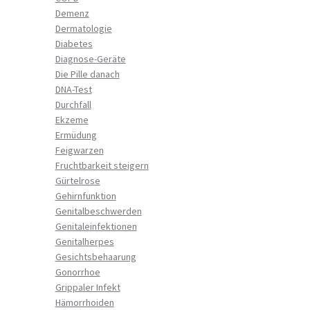
Demenz
Dermatologie
Diabetes
Diagnose-Geräte
Die Pille danach
DNA-Test
Durchfall
Ekzeme
Ermüdung
Feigwarzen
Fruchtbarkeit steigern
Gürtelrose
Gehirnfunktion
Genitalbeschwerden
Genitaleinfektionen
Genitalherpes
Gesichtsbehaarung
Gonorrhoe
Grippaler Infekt
Hämorrhoiden