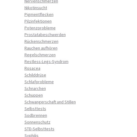
Nervenschmerzen
Nikotinsucht
Pigmentflecken
Pilzinfektionen
Potenzprobleme
Prostatabeschwerden
Rückenschmerzen
Rauchen aufhören
Regelschmerzen
Restless-Legs-Syndrom
Rosacea
Schilddrüse
Schlafprobleme
Schnarchen
Schuppen
Schwangerschaft und Stillen
Selbsttests
Sodbrennen
Sonnenschutz
STD-Selbsttests
Syphilis