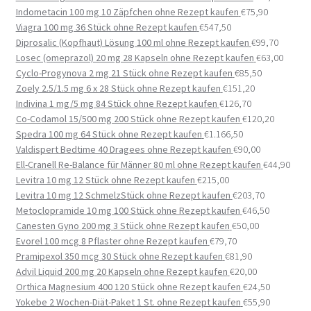
Indometacin 100 mg 10 Zäpfchen ohne Rezept kaufen
€
75,90
Viagra 100 mg 36 Stück ohne Rezept kaufen
€
547,50
Diprosalic (Kopfhaut) Lösung 100 ml ohne Rezept kaufen
€
99,70
Losec (omeprazol) 20 mg 28 Kapseln ohne Rezept kaufen
€
63,00
Cyclo-Progynova 2 mg 21 Stück ohne Rezept kaufen
€
85,50
Zoely 2.5/1.5 mg 6 x 28 Stück ohne Rezept kaufen
€
151,20
Indivina 1 mg/5 mg 84 Stück ohne Rezept kaufen
€
126,70
Co-Codamol 15/500 mg 200 Stück ohne Rezept kaufen
€
120,20
Spedra 100 mg 64 Stück ohne Rezept kaufen
€
1.166,50
Valdispert Bedtime 40 Dragees ohne Rezept kaufen
€
90,00
Ell-Cranell Re-Balance für Männer 80 ml ohne Rezept kaufen
€
44,90
Levitra 10 mg 12 Stück ohne Rezept kaufen
€
215,00
Levitra 10 mg 12 SchmelzStück ohne Rezept kaufen
€
203,70
Metoclopramide 10 mg 100 Stück ohne Rezept kaufen
€
46,50
Canesten Gyno 200 mg 3 Stück ohne Rezept kaufen
€
50,00
Evorel 100 mcg 8 Pflaster ohne Rezept kaufen
€
79,70
Pramipexol 350 mcg 30 Stück ohne Rezept kaufen
€
81,90
Advil Liquid 200 mg 20 Kapseln ohne Rezept kaufen
€
20,00
Orthica Magnesium 400 120 Stück ohne Rezept kaufen
€
24,50
Yokebe 2 Wochen-Diät-Paket 1 St. ohne Rezept kaufen
€
55,90