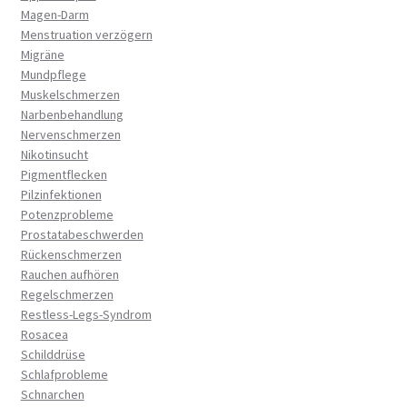
Magen-Darm
Menstruation verzögern
Migräne
Mundpflege
Muskelschmerzen
Narbenbehandlung
Nervenschmerzen
Nikotinsucht
Pigmentflecken
Pilzinfektionen
Potenzprobleme
Prostatabeschwerden
Rückenschmerzen
Rauchen aufhören
Regelschmerzen
Restless-Legs-Syndrom
Rosacea
Schilddrüse
Schlafprobleme
Schnarchen