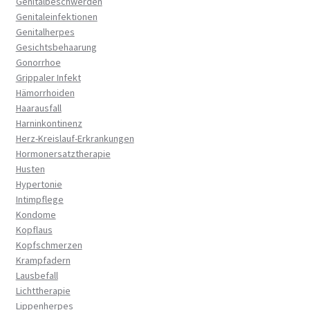
Genitalbeschwerden
Genitaleinfektionen
Genitalherpes
Gesichtsbehaarung
Gonorrhoe
Grippaler Infekt
Hämorrhoiden
Haarausfall
Harninkontinenz
Herz-Kreislauf-Erkrankungen
Hormonersatztherapie
Husten
Hypertonie
Intimpflege
Kondome
Kopflaus
Kopfschmerzen
Krampfadern
Lausbefall
Lichttherapie
Lippenherpes