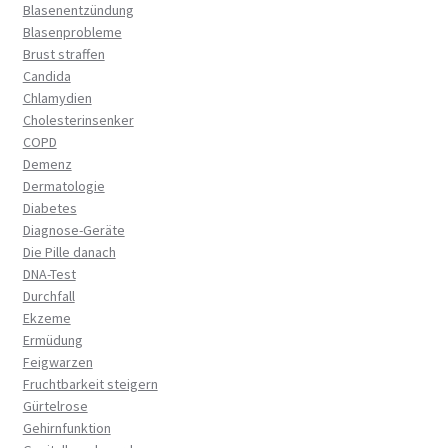
Blasenentzündung
Blasenprobleme
Brust straffen
Candida
Chlamydien
Cholesterinsenker
COPD
Demenz
Dermatologie
Diabetes
Diagnose-Geräte
Die Pille danach
DNA-Test
Durchfall
Ekzeme
Ermüdung
Feigwarzen
Fruchtbarkeit steigern
Gürtelrose
Gehirnfunktion