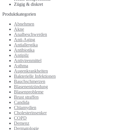
Zügig & diskret
Produktkategorien
Abnehmen
Akne
Analbeschwerden
Anti-Aging
Antiallergika
Antibiotika
Antipilz
Antivirenmittel
Asthma
Augenkrankheiten
Bakterielle Infektionen
Bauchschmerzen
Blasenentzündung
Blasenprobleme
Brust straffen
Candida
Chlamydien
Cholesterinsenker
COPD
Demenz
Dermatologie