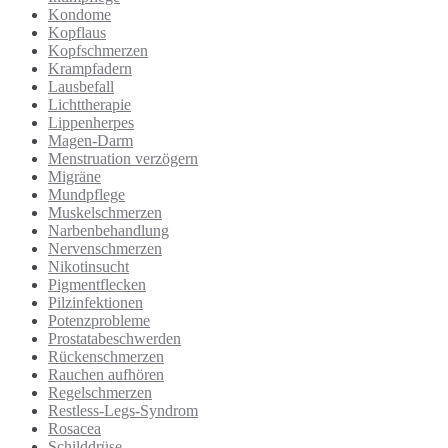
Kondome
Kopflaus
Kopfschmerzen
Krampfadern
Lausbefall
Lichttherapie
Lippenherpes
Magen-Darm
Menstruation verzögern
Migräne
Mundpflege
Muskelschmerzen
Narbenbehandlung
Nervenschmerzen
Nikotinsucht
Pigmentflecken
Pilzinfektionen
Potenzprobleme
Prostatabeschwerden
Rückenschmerzen
Rauchen aufhören
Regelschmerzen
Restless-Legs-Syndrom
Rosacea
Schilddrüse