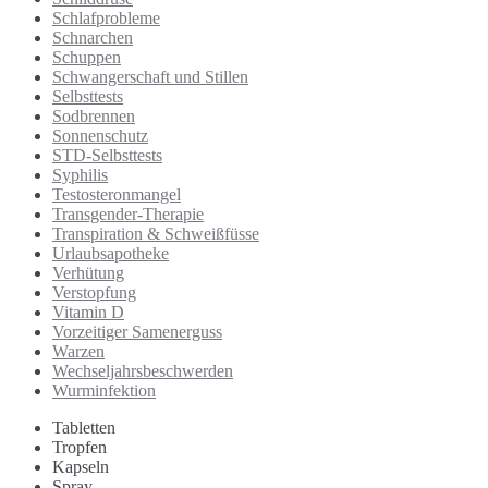
Schlafprobleme
Schnarchen
Schuppen
Schwangerschaft und Stillen
Selbsttests
Sodbrennen
Sonnenschutz
STD-Selbsttests
Syphilis
Testosteronmangel
Transgender-Therapie
Transpiration & Schweißfüsse
Urlaubsapotheke
Verhütung
Verstopfung
Vitamin D
Vorzeitiger Samenerguss
Warzen
Wechseljahrsbeschwerden
Wurminfektion
Tabletten
Tropfen
Kapseln
Spray