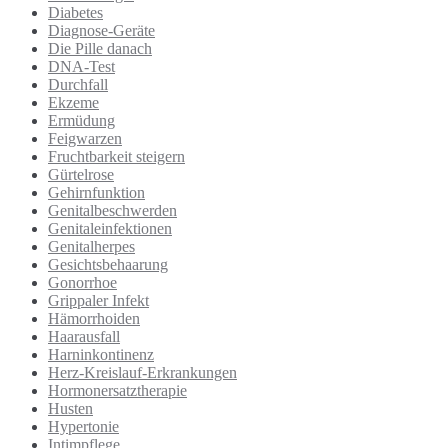
Diabetes
Diagnose-Geräte
Die Pille danach
DNA-Test
Durchfall
Ekzeme
Ermüdung
Feigwarzen
Fruchtbarkeit steigern
Gürtelrose
Gehirnfunktion
Genitalbeschwerden
Genitaleinfektionen
Genitalherpes
Gesichtsbehaarung
Gonorrhoe
Grippaler Infekt
Hämorrhoiden
Haarausfall
Harninkontinenz
Herz-Kreislauf-Erkrankungen
Hormonersatztherapie
Husten
Hypertonie
Intimpflege