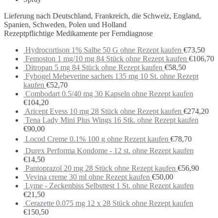
Lieferung nach Deutschland, Frankreich, die Schweiz, England,
Spanien, Schweden, Polen und Holland
Rezeptpflichtige Medikamente per Ferndiagnose
Hydrocortison 1% Salbe 50 G ohne Rezept kaufen
€
73,50
Femoston 1 mg/10 mg 84 Stück ohne Rezept kaufen
€
106,70
Ditropan 5 mg 84 Stück ohne Rezept kaufen
€
58,50
Fybogel Mebeverine sachets 135 mg 10 St. ohne Rezept
kaufen
€
52,70
Combodart 0.5/40 mg 30 Kapseln ohne Rezept kaufen
€
104,20
Aricept Evess 10 mg 28 Stück ohne Rezept kaufen
€
274,20
Tena Lady Mini Plus Wings 16 Stk. ohne Rezept kaufen
€
90,00
Locod Creme 0.1% 100 g ohne Rezept kaufen
€
78,70
Durex Performa Kondome - 12 st. ohne Rezept kaufen
€
14,50
Pantoprazol 20 mg 28 Stück ohne Rezept kaufen
€
56,90
Vevina creme 30 ml ohne Rezept kaufen
€
50,00
Lyme - Zeckenbiss Selbsttest 1 St. ohne Rezept kaufen
€
21,50
Cerazette 0.075 mg 12 x 28 Stück ohne Rezept kaufen
€
150,50