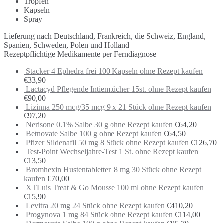
Tropfen
Kapseln
Spray
Lieferung nach Deutschland, Frankreich, die Schweiz, England,
Spanien, Schweden, Polen und Holland
Rezeptpflichtige Medikamente per Ferndiagnose
Stacker 4 Ephedra frei 100 Kapseln ohne Rezept kaufen
€
33,90
Lactacyd Pflegende Intiemtücher 15st. ohne Rezept kaufen
€
90,00
Lizinna 250 mcg/35 mcg 9 x 21 Stück ohne Rezept kaufen
€
97,20
Nerisone 0.1% Salbe 30 g ohne Rezept kaufen
€
64,20
Betnovate Salbe 100 g ohne Rezept kaufen
€
64,50
Pfizer Sildenafil 50 mg 8 Stück ohne Rezept kaufen
€
126,70
Test-Point Wechseljahre-Test 1 St. ohne Rezept kaufen
€
13,50
Bromhexin Hustentabletten 8 mg 30 Stück ohne Rezept
kaufen
€
70,00
XTLuis Treat & Go Mousse 100 ml ohne Rezept kaufen
€
15,90
Levitra 20 mg 24 Stück ohne Rezept kaufen
€
410,20
Progynova 1 mg 84 Stück ohne Rezept kaufen
€
114,00