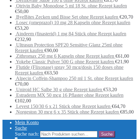
Dermovate Salbe 100 g ohne Rezept kaufen
€
85,70
Otrivin Baby Monodose 5 ml 18 St. ohne Rezept kaufen
€
50,00
ByeBites Zecken und Bisse Set ohne Rezept kaufen
€
20,70
Losec (omeprazol) 10 mg 28 Kapseln ohne Rezept kaufen
€
53,20
Aindeem (finasterid) 1 mg 84 Stück ohne Rezept kaufen
€
232,90
Ultrasun Protection SPF20 Sensitive Glanz 25ml ohne
Rezept kaufen
€
90,00
Zithromax 250 mg 6 Kapseln ohne Rezept kaufen
€
61,00
Yokebe Classic Pulver 500 G ohne Rezept kaufen
€
21,90
Flutide (Flixonase) spray 50 mcg/dosis 150 doses ohne
Rezept kaufen
€
63,50
Alpecin Coffein-Shampoo 250 ml 1 St. ohne Rezept kaufen
€
70,00
Uniroid HC Salbe 30 g ohne Rezept kaufen
€
53,20
Estraderm MX 50 mcg 16 Pflaster ohne Rezept kaufen
€
102,00
Levest 150/30 6 x 21 Stück ohne Rezept kaufen
€
64,70
Norgeston 30 mcg 6 x 35 Stück ohne Rezept kaufen
€
85,00
Mein Konto
Suche
Suche nach: