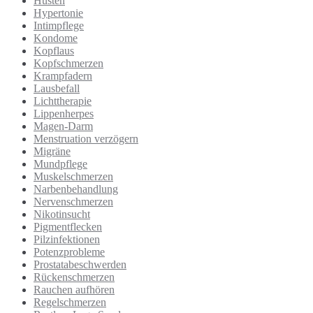
Husten
Hypertonie
Intimpflege
Kondome
Kopflaus
Kopfschmerzen
Krampfadern
Lausbefall
Lichttherapie
Lippenherpes
Magen-Darm
Menstruation verzögern
Migräne
Mundpflege
Muskelschmerzen
Narbenbehandlung
Nervenschmerzen
Nikotinsucht
Pigmentflecken
Pilzinfektionen
Potenzprobleme
Prostatabeschwerden
Rückenschmerzen
Rauchen aufhören
Regelschmerzen