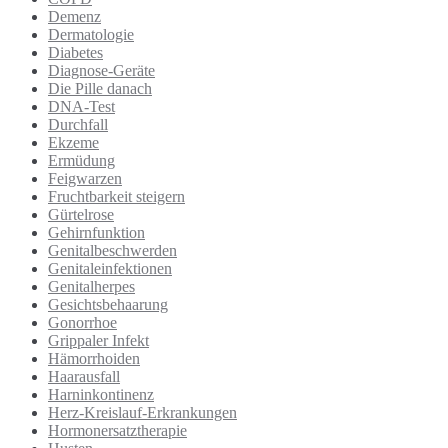
Demenz
Dermatologie
Diabetes
Diagnose-Geräte
Die Pille danach
DNA-Test
Durchfall
Ekzeme
Ermüdung
Feigwarzen
Fruchtbarkeit steigern
Gürtelrose
Gehirnfunktion
Genitalbeschwerden
Genitaleinfektionen
Genitalherpes
Gesichtsbehaarung
Gonorrhoe
Grippaler Infekt
Hämorrhoiden
Haarausfall
Harninkontinenz
Herz-Kreislauf-Erkrankungen
Hormonersatztherapie