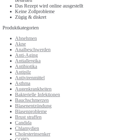
bestellen
Das Rezept wird online ausgestellt
Keine Zollprobleme
Zügig & diskret
Produktkategorien
Abnehmen
Akne
Analbeschwerden
Anti-Aging
Antiallergika
Antibiotika
Antipilz
Antivirenmittel
Asthma
Augenkrankheiten
Bakterielle Infektionen
Bauchschmerzen
Blasenentzündung
Blasenprobleme
Brust straffen
Candida
Chlamydien
Cholesterinsenker
COPD