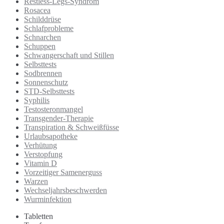
Restless-Legs-Syndrom
Rosacea
Schilddrüse
Schlafprobleme
Schnarchen
Schuppen
Schwangerschaft und Stillen
Selbsttests
Sodbrennen
Sonnenschutz
STD-Selbsttests
Syphilis
Testosteronmangel
Transgender-Therapie
Transpiration & Schweißfüsse
Urlaubsapotheke
Verhütung
Verstopfung
Vitamin D
Vorzeitiger Samenerguss
Warzen
Wechseljahrsbeschwerden
Wurminfektion
Tabletten