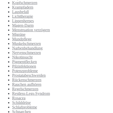
Kopfschmerzen
Krampfadern
Lausbefall
Lichttherapie
Lippenherpes
Magen-Darm
Menstruation verzögern
Migräne
Mundpflege
Muskelschmerzen
Narbenbehandlung
Nervenschmerzen
Nikotinsucht
Pigmentflecken
Pilzinfektionen
Potenzprobleme
Prostatabeschwerden
Rückenschmerzen
Rauchen aufhören
Regelschmerzen
Restless-Legs-Syndrom
Rosacea
Schilddrüse
Schlafprobleme
Schnarchen