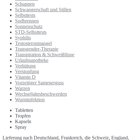
Schuppen
Schwangerschaft und Stillen
Selbsttests
Sodbrennen
Sonnenschutz
STD-Selbsttests
Syphilis
Testosteronmangel
Transgender-Therapie
Transpiration & Schweißfüsse
Urlaubsapotheke
Verhütung
Verstopfung
Vitamin D
Vorzeitiger Samenerguss
Warzen
Wechseljahrsbeschwerden
Wurminfektion
Tabletten
Tropfen
Kapseln
Spray
Lieferung nach Deutschland, Frankreich, die Schweiz, England,