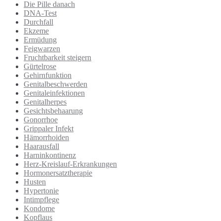
Die Pille danach
DNA-Test
Durchfall
Ekzeme
Ermüdung
Feigwarzen
Fruchtbarkeit steigern
Gürtelrose
Gehirnfunktion
Genitalbeschwerden
Genitaleinfektionen
Genitalherpes
Gesichtsbehaarung
Gonorrhoe
Grippaler Infekt
Hämorrhoiden
Haarausfall
Harninkontinenz
Herz-Kreislauf-Erkrankungen
Hormonersatztherapie
Husten
Hypertonie
Intimpflege
Kondome
Kopflaus