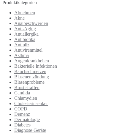
Produktkategorien
Abnehmen
Akne
Analbeschwerden
Anti-Aging
Antiallergika
Antibiotika
Antipilz
Antivirenmittel
Asthma
Augenkrankheiten
Bakterielle Infektionen
Bauchschmerzen
Blasenentzündung
Blasenprobleme
Brust straffen
Candida
Chlamydien
Cholesterinsenker
COPD
Demenz
Dermatologie
Diabetes
Diagnose-Geräte