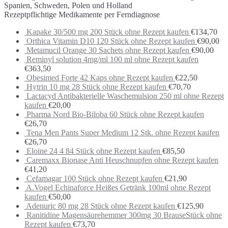
Spanien, Schweden, Polen und Holland
Rezeptpflichtige Medikamente per Ferndiagnose
Kapake 30/500 mg 200 Stück ohne Rezept kaufen
€
134,70
Orthica Vitamin D10 120 Stück ohne Rezept kaufen
€
90,00
Metamucil Orange 30 Sachets ohne Rezept kaufen
€
90,00
Reminyl solution 4mg/ml 100 ml ohne Rezept kaufen
€
363,50
Obesimed Forte 42 Kaps ohne Rezept kaufen
€
22,50
Hytrin 10 mg 28 Stück ohne Rezept kaufen
€
70,70
Lactacyd Antibakterielle Waschemulsion 250 ml ohne Rezept
kaufen
€
20,00
Pharma Nord Bio-Biloba 60 Stück ohne Rezept kaufen
€
26,70
Tena Men Pants Super Medium 12 Stk. ohne Rezept kaufen
€
26,70
Eloine 24 4 84 Stück ohne Rezept kaufen
€
85,50
Caremaxx Bionase Anti Heuschnupfen ohne Rezept kaufen
€
41,20
Cefamagar 100 Stück ohne Rezept kaufen
€
21,90
A.Vogel Echinaforce Heißes Getränk 100ml ohne Rezept
kaufen
€
50,00
Adenuric 80 mg 28 Stück ohne Rezept kaufen
€
125,90
Ranitidine Magensäurehemmer 300mg 30 BrauseStück ohne
Rezept kaufen
€
73,70