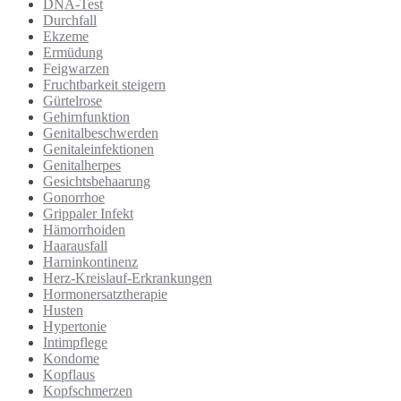
DNA-Test
Durchfall
Ekzeme
Ermüdung
Feigwarzen
Fruchtbarkeit steigern
Gürtelrose
Gehirnfunktion
Genitalbeschwerden
Genitaleinfektionen
Genitalherpes
Gesichtsbehaarung
Gonorrhoe
Grippaler Infekt
Hämorrhoiden
Haarausfall
Harninkontinenz
Herz-Kreislauf-Erkrankungen
Hormonersatztherapie
Husten
Hypertonie
Intimpflege
Kondome
Kopflaus
Kopfschmerzen