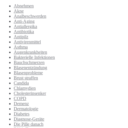
Abnehmen
Akne
Analbeschwerden
Anti-Aging
Antiallergika
Antibiotika
Antipilz
Antivirenmittel
Asthma
Augenkrankheiten
Bakterielle Infektionen
Bauchschmerzen
Blasenentzündung
Blasenprobleme
Brust straffen
Candida
Chlamydien
Cholesterinsenker
COPD
Demenz
Dermatologie
Diabetes
Diagnose-Geräte
Die Pille danach