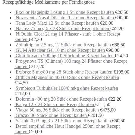
Rezeptpflichtige Medikamente per Ferndiagnose
Excilor Nagelpilz Lösung 1 St. ohne Rezept kaufen
€
20,50
Nozovent - Nasal Dilatator 1 st ohne Rezept kaufen
€
90,00
Tena Lady Maxi 12 St. ohne Rezept kaufen
€
20,00
Nacrez 75 mcg 6 x 28 Stück ohne Rezept kaufen
€
65,20
NiQuitin Clear 21 mg 14 Pflaster - stufe 1 ohne Rezept
kaufen
€
42,20
Zolmitriptan 2.5 mg 12 Stück ohne Rezept kaufen
€
68,50
GUM Aftaclear Gel 10 ml ohne Rezept kaufen
€
90,00
Ciprofloxacin 500mg 10 Stück ohne Rezept kaufen
€
54,50
Progynova TS (Climara) 100 mcg 24 Pflaster ohne Rezept
kaufen
€
217,20
Exforge 5 mg/80 mg 28 Stück ohne Rezept kaufen
€
105,90
Orthica Magnesium 400 60 Stück ohne Rezept kaufen
€
14,50
Symbicort Turbuhaler 100/6 mkg ohne Rezept kaufen
€
112,00
Dolormin 400 mg 20 Stück ohne Rezept kaufen
€
22,20
Katya 12 x 21 Stück ohne Rezept kaufen
€
111,50
Viagra 50 mg 36 Stück ohne Rezept kaufen
€
475,00
Grazax 30 Stück ohne Rezept kaufen
€
201,50
Yasmin 0.03 mg 3 x 21 Stück ohne Rezept kaufen
€
60,50
Dettol empfindliche Haut Handgel 250ml ohne Rezept
kaufen
€
50,00