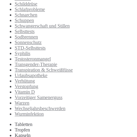
Schilddrüse
Schlafprobleme
Schnarchen
Schuppen
Schwangerschaft und Stillen
Selbsttests
Sodbrennen
Sonnenschutz
STD-Selbsttests
Syphilis
Testosteronmangel
Transgender-Therapie
Transpiration & Schweißfüsse
Urlaubsapotheke
Verhütung
Verstopfung
Vitamin D
Vorzeitiger Samenerguss
Warzen
Wechseljahrsbeschwerden
Wurminfektion
Tabletten
Tropfen
Kapseln