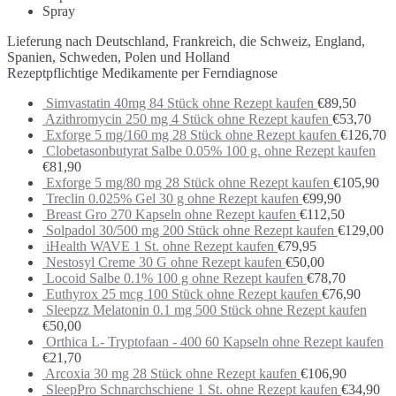
Spray
Lieferung nach Deutschland, Frankreich, die Schweiz, England,
Spanien, Schweden, Polen und Holland
Rezeptpflichtige Medikamente per Ferndiagnose
Simvastatin 40mg 84 Stück ohne Rezept kaufen
€
89,50
Azithromycin 250 mg 4 Stück ohne Rezept kaufen
€
53,70
Exforge 5 mg/160 mg 28 Stück ohne Rezept kaufen
€
126,70
Clobetasonbutyrat Salbe 0.05% 100 g. ohne Rezept kaufen
€
81,90
Exforge 5 mg/80 mg 28 Stück ohne Rezept kaufen
€
105,90
Treclin 0.025% Gel 30 g ohne Rezept kaufen
€
99,90
Breast Gro 270 Kapseln ohne Rezept kaufen
€
112,50
Solpadol 30/500 mg 200 Stück ohne Rezept kaufen
€
129,00
iHealth WAVE 1 St. ohne Rezept kaufen
€
79,95
Nestosyl Creme 30 G ohne Rezept kaufen
€
50,00
Locoid Salbe 0.1% 100 g ohne Rezept kaufen
€
78,70
Euthyrox 25 mcg 100 Stück ohne Rezept kaufen
€
76,90
Sleepzz Melatonin 0.1 mg 500 Stück ohne Rezept kaufen
€
50,00
Orthica L- Tryptofaan - 400 60 Kapseln ohne Rezept kaufen
€
21,70
Arcoxia 30 mg 28 Stück ohne Rezept kaufen
€
106,90
SleepPro Schnarchschiene 1 St. ohne Rezept kaufen
€
34,90