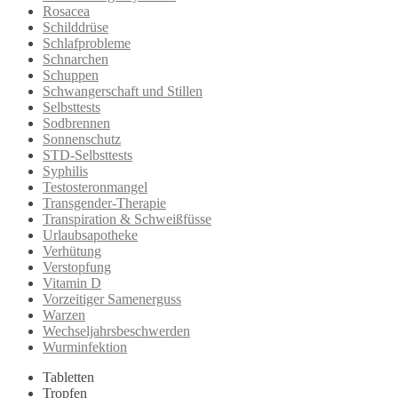
Rosacea
Schilddrüse
Schlafprobleme
Schnarchen
Schuppen
Schwangerschaft und Stillen
Selbsttests
Sodbrennen
Sonnenschutz
STD-Selbsttests
Syphilis
Testosteronmangel
Transgender-Therapie
Transpiration & Schweißfüsse
Urlaubsapotheke
Verhütung
Verstopfung
Vitamin D
Vorzeitiger Samenerguss
Warzen
Wechseljahrsbeschwerden
Wurminfektion
Tabletten
Tropfen