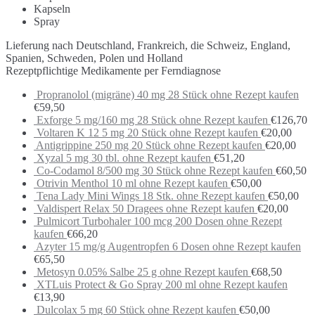
Kapseln
Spray
Lieferung nach Deutschland, Frankreich, die Schweiz, England,
Spanien, Schweden, Polen und Holland
Rezeptpflichtige Medikamente per Ferndiagnose
Propranolol (migräne) 40 mg 28 Stück ohne Rezept kaufen
€
59,50
Exforge 5 mg/160 mg 28 Stück ohne Rezept kaufen
€
126,70
Voltaren K 12 5 mg 20 Stück ohne Rezept kaufen
€
20,00
Antigrippine 250 mg 20 Stück ohne Rezept kaufen
€
20,00
Xyzal 5 mg 30 tbl. ohne Rezept kaufen
€
51,20
Co-Codamol 8/500 mg 30 Stück ohne Rezept kaufen
€
60,50
Otrivin Menthol 10 ml ohne Rezept kaufen
€
50,00
Tena Lady Mini Wings 18 Stk. ohne Rezept kaufen
€
50,00
Valdispert Relax 50 Dragees ohne Rezept kaufen
€
20,00
Pulmicort Turbohaler 100 mcg 200 Dosen ohne Rezept
kaufen
€
66,20
Azyter 15 mg/g Augentropfen 6 Dosen ohne Rezept kaufen
€
65,50
Metosyn 0.05% Salbe 25 g ohne Rezept kaufen
€
68,50
XTLuis Protect & Go Spray 200 ml ohne Rezept kaufen
€
13,90
Dulcolax 5 mg 60 Stück ohne Rezept kaufen
€
50,00