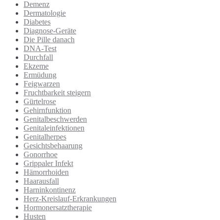
Demenz
Dermatologie
Diabetes
Diagnose-Geräte
Die Pille danach
DNA-Test
Durchfall
Ekzeme
Ermüdung
Feigwarzen
Fruchtbarkeit steigern
Gürtelrose
Gehirnfunktion
Genitalbeschwerden
Genitaleinfektionen
Genitalherpes
Gesichtsbehaarung
Gonorrhoe
Grippaler Infekt
Hämorrhoiden
Haarausfall
Harninkontinenz
Herz-Kreislauf-Erkrankungen
Hormonersatztherapie
Husten