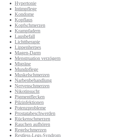
Hypertonie
Intimpflege
Kondome
Kopflaus
Kopfschmerzen
Krampfadern
Lausbefall
Lichttherapie
Lippenherpes
Magen-Darm
Menstruation verzögern
Migräne
Mundpflege
Muskelschmerzen
Narbenbehandlung
Nervenschmerzen
Nikotinsucht
Pigmentflecken
Pilzinfektionen
Potenzprobleme
Prostatabeschwerden
Rückenschmerzen
Rauchen aufhören
Regelschmerzen
Restless-Legs-Syndrom