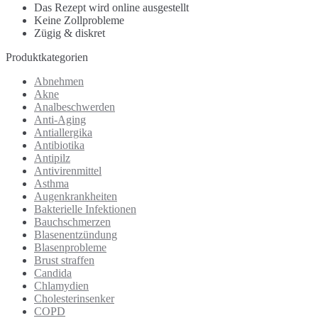
Das Rezept wird online ausgestellt
Keine Zollprobleme
Zügig & diskret
Produktkategorien
Abnehmen
Akne
Analbeschwerden
Anti-Aging
Antiallergika
Antibiotika
Antipilz
Antivirenmittel
Asthma
Augenkrankheiten
Bakterielle Infektionen
Bauchschmerzen
Blasenentzündung
Blasenprobleme
Brust straffen
Candida
Chlamydien
Cholesterinsenker
COPD