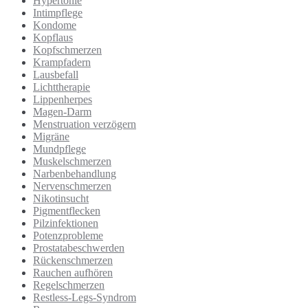
Hypertonie
Intimpflege
Kondome
Kopflaus
Kopfschmerzen
Krampfadern
Lausbefall
Lichttherapie
Lippenherpes
Magen-Darm
Menstruation verzögern
Migräne
Mundpflege
Muskelschmerzen
Narbenbehandlung
Nervenschmerzen
Nikotinsucht
Pigmentflecken
Pilzinfektionen
Potenzprobleme
Prostatabeschwerden
Rückenschmerzen
Rauchen aufhören
Regelschmerzen
Restless-Legs-Syndrom