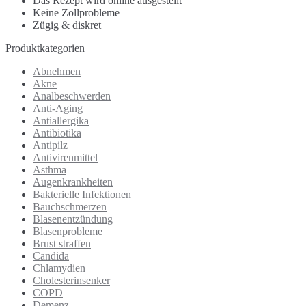
Das Rezept wird online ausgestellt
Keine Zollprobleme
Zügig & diskret
Produktkategorien
Abnehmen
Akne
Analbeschwerden
Anti-Aging
Antiallergika
Antibiotika
Antipilz
Antivirenmittel
Asthma
Augenkrankheiten
Bakterielle Infektionen
Bauchschmerzen
Blasenentzündung
Blasenprobleme
Brust straffen
Candida
Chlamydien
Cholesterinsenker
COPD
Demenz