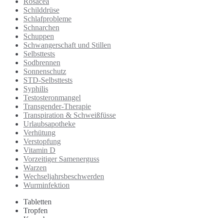
Rosacea
Schilddrüse
Schlafprobleme
Schnarchen
Schuppen
Schwangerschaft und Stillen
Selbsttests
Sodbrennen
Sonnenschutz
STD-Selbsttests
Syphilis
Testosteronmangel
Transgender-Therapie
Transpiration & Schweißfüsse
Urlaubsapotheke
Verhütung
Verstopfung
Vitamin D
Vorzeitiger Samenerguss
Warzen
Wechseljahrsbeschwerden
Wurminfektion
Tabletten
Tropfen