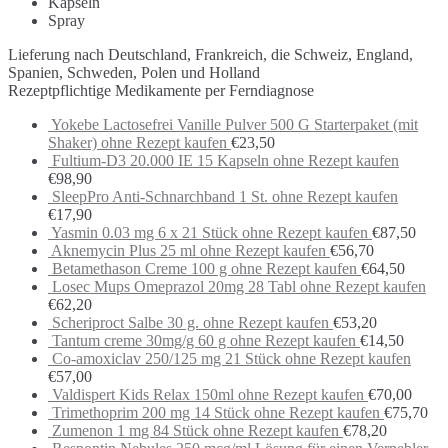
Kapseln
Spray
Lieferung nach Deutschland, Frankreich, die Schweiz, England,
Spanien, Schweden, Polen und Holland
Rezeptpflichtige Medikamente per Ferndiagnose
Yokebe Lactosefrei Vanille Pulver 500 G Starterpaket (mit
Shaker) ohne Rezept kaufen
€
23,50
Fultium-D3 20.000 IE 15 Kapseln ohne Rezept kaufen
€
98,90
SleepPro Anti-Schnarchband 1 St. ohne Rezept kaufen
€
17,90
Yasmin 0.03 mg 6 x 21 Stück ohne Rezept kaufen
€
87,50
Aknemycin Plus 25 ml ohne Rezept kaufen
€
56,70
Betamethason Creme 100 g ohne Rezept kaufen
€
64,50
Losec Mups Omeprazol 20mg 28 Tabl ohne Rezept kaufen
€
62,20
Scheriproct Salbe 30 g. ohne Rezept kaufen
€
53,20
Tantum creme 30mg/g 60 g ohne Rezept kaufen
€
14,50
Co-amoxiclav 250/125 mg 21 Stück ohne Rezept kaufen
€
57,00
Valdispert Kids Relax 150ml ohne Rezept kaufen
€
70,00
Trimethoprim 200 mg 14 Stück ohne Rezept kaufen
€
75,70
Zumenon 1 mg 84 Stück ohne Rezept kaufen
€
78,20