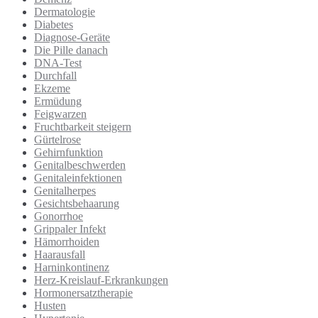
Dermatologie
Diabetes
Diagnose-Geräte
Die Pille danach
DNA-Test
Durchfall
Ekzeme
Ermüdung
Feigwarzen
Fruchtbarkeit steigern
Gürtelrose
Gehirnfunktion
Genitalbeschwerden
Genitaleinfektionen
Genitalherpes
Gesichtsbehaarung
Gonorrhoe
Grippaler Infekt
Hämorrhoiden
Haarausfall
Harninkontinenz
Herz-Kreislauf-Erkrankungen
Hormonersatztherapie
Husten