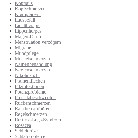
Kopflaus
Kopfschmerzen
Krampfadern
Lausbefall
Lichttherapie
Lippenherpes
Magen-Darm
Menstruation verzögern
Migräne
Mundpflege
Muskelschmerzen
Narbenbehandlung
Nervenschmerzen
Nikotinsucht
Pigmentflecken
Pilzinfektionen
Potenzprobleme
Prostatabeschwerden
Rückenschmerzen
Rauchen aufhören
Regelschmerzen
Restless-Legs-Syndrom
Rosacea
Schilddrüse
Schlafprobleme