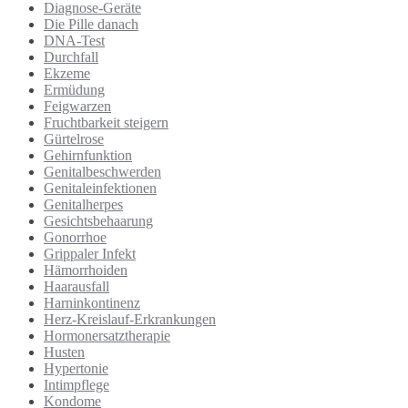
Diagnose-Geräte
Die Pille danach
DNA-Test
Durchfall
Ekzeme
Ermüdung
Feigwarzen
Fruchtbarkeit steigern
Gürtelrose
Gehirnfunktion
Genitalbeschwerden
Genitaleinfektionen
Genitalherpes
Gesichtsbehaarung
Gonorrhoe
Grippaler Infekt
Hämorrhoiden
Haarausfall
Harninkontinenz
Herz-Kreislauf-Erkrankungen
Hormonersatztherapie
Husten
Hypertonie
Intimpflege
Kondome