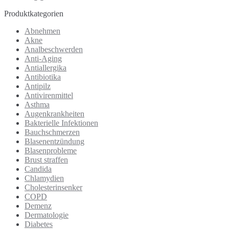
Produktkategorien
Abnehmen
Akne
Analbeschwerden
Anti-Aging
Antiallergika
Antibiotika
Antipilz
Antivirenmittel
Asthma
Augenkrankheiten
Bakterielle Infektionen
Bauchschmerzen
Blasenentzündung
Blasenprobleme
Brust straffen
Candida
Chlamydien
Cholesterinsenker
COPD
Demenz
Dermatologie
Diabetes