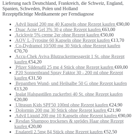
Lieferung nach Deutschland, Frankreich, die Schweiz, England,
Spanien, Schweden, Polen und Holland
Rezeptpflichtige Medikamente per Ferndiagnose
Advil liquid 200 mg 40 Kapseln ohne Rezept kaufen
€
90,00
Duac Acne Gel 3% 30 g ohne Rezept kaufen
€
63,00
Aciclovir 5% creme 2gr ohne Rezept kaufen
€
50,00
AOV L-Tyrosine 60 Kapseln ohne Rezept kaufen
€
13,70
Co-Dydramol 10/500 mg 30 Stück ohne Rezept kaufen
€
70,70
Accu-Chek Aviva Blutzuckermessgerät 1 St. ohne Rezept
kaufen
€
54,20
Pfizer Sildenafil 25 mg 4 Stück ohne Rezept kaufen
€
69,00
P20 Sonnenbrand Spray Faktor 30 - 200 ml ohne Rezept
kaufen
€
31,50
Bepanthen Wund- und Heilsalbe 50 G ohne Rezept kaufen
€
13,20
Ipalat Halspastillen zuckerfrei 40 St. ohne Rezept kaufen
€
20,00
Ultrasun Kids SPF50 100ml ohne Rezept kaufen
€
24,90
Dolormin 200 mg 30 Stück ohne Rezept kaufen
€
21,90
Advil Liquid 200 mg 10 Kapseln ohne Rezept kaufen
€
90,00
Resdan Shampoo trockenes & sprödes Haar ohne Rezept
kaufen
€
20,00
Enalapril 2.5mg 84 Stück ohne Rezept kaufen
€
52,50