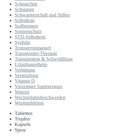
Schnarchen
Schuppen
Schwangerschaft und Stillen
Selbsttests
Sodbrennen
Sonnenschutz
STD-Selbsttests
Syphilis
Testosteronmangel
Transgender-Therapie
Transpiration & Schweißfüsse
Urlaubsapotheke
Verhütung
Verstopfung
Vitamin D
Vorzeitiger Samenerguss
Warzen
Wechseljahrsbeschwerden
Wurminfektion
Tabletten
Tropfen
Kapseln
Spray