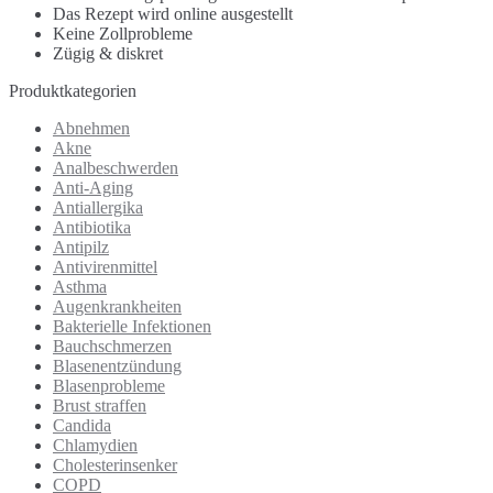
Das Rezept wird online ausgestellt
Keine Zollprobleme
Zügig & diskret
Produktkategorien
Abnehmen
Akne
Analbeschwerden
Anti-Aging
Antiallergika
Antibiotika
Antipilz
Antivirenmittel
Asthma
Augenkrankheiten
Bakterielle Infektionen
Bauchschmerzen
Blasenentzündung
Blasenprobleme
Brust straffen
Candida
Chlamydien
Cholesterinsenker
COPD