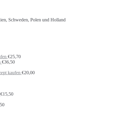
nien, Schweden, Polen und Holland
ufen
€
25,70
n
€
36,50
ept kaufen
€
20,00
€
15,50
,50