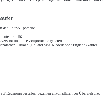
ausgestellt und das rezeptpflichtige Medikament wird direkt zum Pati
kaufen
 in der Online-Apotheke.
tientenmobilität
-Versand und ohne Zollprobleme geliefert.
uropäischen Ausland (Holland bzw. Niederlande / England) kaufen.
auf Rechnung bestellen, bezahlen unkompliziert per Überweisung.