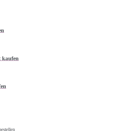
en
t kaufen
fen
estellen