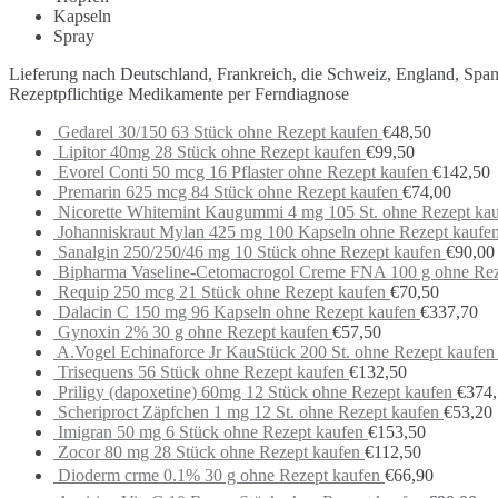
Kapseln
Spray
Lieferung nach Deutschland, Frankreich, die Schweiz, England, Spa
Rezeptpflichtige Medikamente per Ferndiagnose
Gedarel 30/150 63 Stück ohne Rezept kaufen
€
48,50
Lipitor 40mg 28 Stück ohne Rezept kaufen
€
99,50
Evorel Conti 50 mcg 16 Pflaster ohne Rezept kaufen
€
142,50
Premarin 625 mcg 84 Stück ohne Rezept kaufen
€
74,00
Nicorette Whitemint Kaugummi 4 mg 105 St. ohne Rezept ka
Johanniskraut Mylan 425 mg 100 Kapseln ohne Rezept kaufe
Sanalgin 250/250/46 mg 10 Stück ohne Rezept kaufen
€
90,00
Bipharma Vaseline-Cetomacrogol Creme FNA 100 g ohne Rez
Requip 250 mcg 21 Stück ohne Rezept kaufen
€
70,50
Dalacin C 150 mg 96 Kapseln ohne Rezept kaufen
€
337,70
Gynoxin 2% 30 g ohne Rezept kaufen
€
57,50
A.Vogel Echinaforce Jr KauStück 200 St. ohne Rezept kaufen
Trisequens 56 Stück ohne Rezept kaufen
€
132,50
Priligy (dapoxetine) 60mg 12 Stück ohne Rezept kaufen
€
374
Scheriproct Zäpfchen 1 mg 12 St. ohne Rezept kaufen
€
53,20
Imigran 50 mg 6 Stück ohne Rezept kaufen
€
153,50
Zocor 80 mg 28 Stück ohne Rezept kaufen
€
112,50
Dioderm crme 0.1% 30 g ohne Rezept kaufen
€
66,90