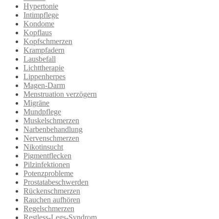
Hypertonie
Intimpflege
Kondome
Kopflaus
Kopfschmerzen
Krampfadern
Lausbefall
Lichttherapie
Lippenherpes
Magen-Darm
Menstruation verzögern
Migräne
Mundpflege
Muskelschmerzen
Narbenbehandlung
Nervenschmerzen
Nikotinsucht
Pigmentflecken
Pilzinfektionen
Potenzprobleme
Prostatabeschwerden
Rückenschmerzen
Rauchen aufhören
Regelschmerzen
Restless-Legs-Syndrom