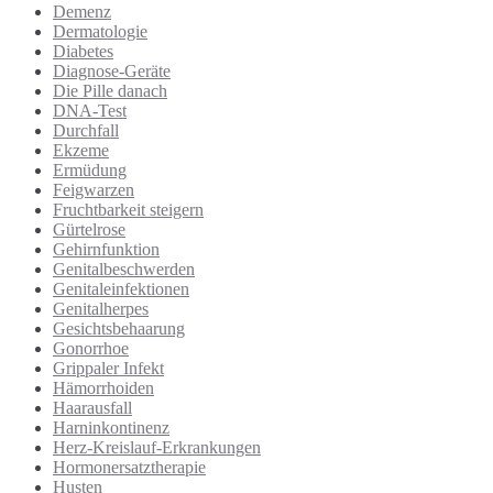
Demenz
Dermatologie
Diabetes
Diagnose-Geräte
Die Pille danach
DNA-Test
Durchfall
Ekzeme
Ermüdung
Feigwarzen
Fruchtbarkeit steigern
Gürtelrose
Gehirnfunktion
Genitalbeschwerden
Genitaleinfektionen
Genitalherpes
Gesichtsbehaarung
Gonorrhoe
Grippaler Infekt
Hämorrhoiden
Haarausfall
Harninkontinenz
Herz-Kreislauf-Erkrankungen
Hormonersatztherapie
Husten