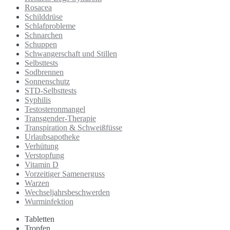
Rosacea
Schilddrüse
Schlafprobleme
Schnarchen
Schuppen
Schwangerschaft und Stillen
Selbsttests
Sodbrennen
Sonnenschutz
STD-Selbsttests
Syphilis
Testosteronmangel
Transgender-Therapie
Transpiration & Schweißfüsse
Urlaubsapotheke
Verhütung
Verstopfung
Vitamin D
Vorzeitiger Samenerguss
Warzen
Wechseljahrsbeschwerden
Wurminfektion
Tabletten
Tropfen