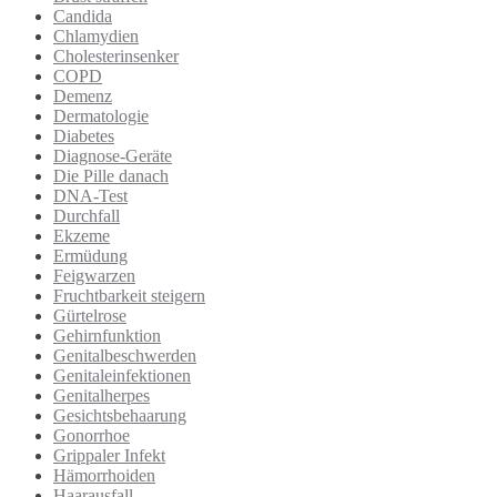
Candida
Chlamydien
Cholesterinsenker
COPD
Demenz
Dermatologie
Diabetes
Diagnose-Geräte
Die Pille danach
DNA-Test
Durchfall
Ekzeme
Ermüdung
Feigwarzen
Fruchtbarkeit steigern
Gürtelrose
Gehirnfunktion
Genitalbeschwerden
Genitaleinfektionen
Genitalherpes
Gesichtsbehaarung
Gonorrhoe
Grippaler Infekt
Hämorrhoiden
Haarausfall