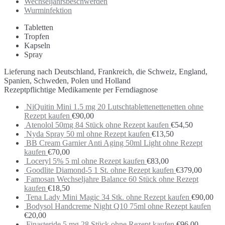
Wechseljahrsbeschwerden
Wurminfektion
Tabletten
Tropfen
Kapseln
Spray
Lieferung nach Deutschland, Frankreich, die Schweiz, England,
Spanien, Schweden, Polen und Holland
Rezeptpflichtige Medikamente per Ferndiagnose
NiQuitin Mini 1.5 mg 20 Lutschtablettenettenetten ohne
Rezept kaufen
€
90,00
Atenolol 50mg 84 Stück ohne Rezept kaufen
€
54,50
Nyda Spray 50 ml ohne Rezept kaufen
€
13,50
BB Cream Garnier Anti Aging 50ml Light ohne Rezept
kaufen
€
70,00
Loceryl 5% 5 ml ohne Rezept kaufen
€
83,00
Goodlite Diamond-5 1 St. ohne Rezept kaufen
€
379,00
Famosan Wechseljahre Balance 60 Stück ohne Rezept
kaufen
€
18,50
Tena Lady Mini Magic 34 Stk. ohne Rezept kaufen
€
90,00
Bodysol Handcreme Night Q10 75ml ohne Rezept kaufen
€
20,00
Finasteride 5 mg 28 Stück ohne Rezept kaufen
€
96,00