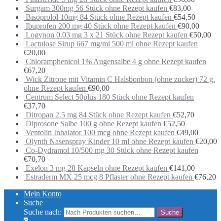
Surgam 300mg 56 Stück ohne Rezept kaufen
€
83,00
Bisoprolol 10mg 84 Stück ohne Rezept kaufen
€
54,50
Ibuprofen 200 mg 40 Stück ohne Rezept kaufen
€
90,00
Logynon 0.03 mg 3 x 21 Stück ohne Rezept kaufen
€
50,00
Lactulose Sirup 667 mg/ml 500 ml ohne Rezept kaufen
€
20,00
Chloramphenicol 1% Augensalbe 4 g ohne Rezept kaufen
€
67,20
Wick Zitrone mit Vitamin C Halsbonbon (ohne zucker) 72 g.
ohne Rezept kaufen
€
90,00
Centrum Select 50plus 180 Stück ohne Rezept kaufen
€
37,70
Ditropan 2.5 mg 84 Stück ohne Rezept kaufen
€
52,70
Diprosone Salbe 100 g ohne Rezept kaufen
€
52,50
Ventolin Inhalator 100 mcg ohne Rezept kaufen
€
49,00
Olynth Nasenspray Kinder 10 ml ohne Rezept kaufen
€
20,00
Co-Dydramol 10/500 mg 30 Stück ohne Rezept kaufen
€
70,70
Exelon 3 mg 28 Kapseln ohne Rezept kaufen
€
141,00
Estraderm MX 25 mcg 8 Pflaster ohne Rezept kaufen
€
76,20
Mein Konto
Suche
Suche nach: