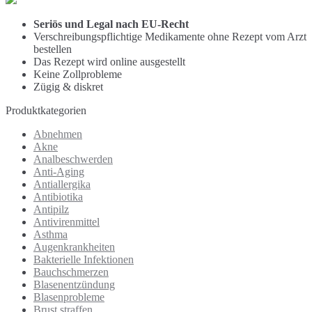
Seriös und Legal nach EU-Recht
Verschreibungspflichtige Medikamente ohne Rezept vom Arzt
bestellen
Das Rezept wird online ausgestellt
Keine Zollprobleme
Zügig & diskret
Produktkategorien
Abnehmen
Akne
Analbeschwerden
Anti-Aging
Antiallergika
Antibiotika
Antipilz
Antivirenmittel
Asthma
Augenkrankheiten
Bakterielle Infektionen
Bauchschmerzen
Blasenentzündung
Blasenprobleme
Brust straffen