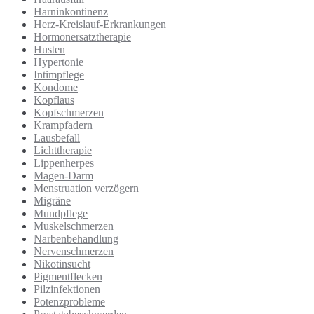
Harninkontinenz
Herz-Kreislauf-Erkrankungen
Hormonersatztherapie
Husten
Hypertonie
Intimpflege
Kondome
Kopflaus
Kopfschmerzen
Krampfadern
Lausbefall
Lichttherapie
Lippenherpes
Magen-Darm
Menstruation verzögern
Migräne
Mundpflege
Muskelschmerzen
Narbenbehandlung
Nervenschmerzen
Nikotinsucht
Pigmentflecken
Pilzinfektionen
Potenzprobleme