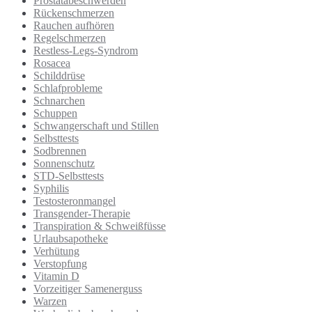
Prostatabeschwerden
Rückenschmerzen
Rauchen aufhören
Regelschmerzen
Restless-Legs-Syndrom
Rosacea
Schilddrüse
Schlafprobleme
Schnarchen
Schuppen
Schwangerschaft und Stillen
Selbsttests
Sodbrennen
Sonnenschutz
STD-Selbsttests
Syphilis
Testosteronmangel
Transgender-Therapie
Transpiration & Schweißfüsse
Urlaubsapotheke
Verhütung
Verstopfung
Vitamin D
Vorzeitiger Samenerguss
Warzen