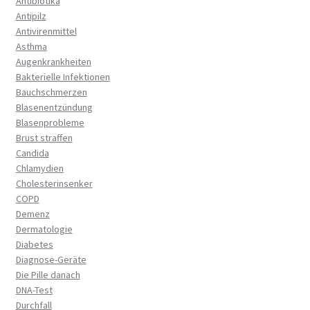
Antibiotika
Antipilz
Antivirenmittel
Asthma
Augenkrankheiten
Bakterielle Infektionen
Bauchschmerzen
Blasenentzündung
Blasenprobleme
Brust straffen
Candida
Chlamydien
Cholesterinsenker
COPD
Demenz
Dermatologie
Diabetes
Diagnose-Geräte
Die Pille danach
DNA-Test
Durchfall