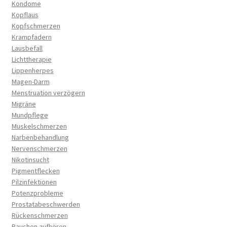
Kondome
Kopflaus
Kopfschmerzen
Krampfadern
Lausbefall
Lichttherapie
Lippenherpes
Magen-Darm
Menstruation verzögern
Migräne
Mundpflege
Muskelschmerzen
Narbenbehandlung
Nervenschmerzen
Nikotinsucht
Pigmentflecken
Pilzinfektionen
Potenzprobleme
Prostatabeschwerden
Rückenschmerzen
Rauchen aufhören