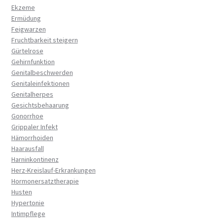
Ekzeme
Ermüdung
Feigwarzen
Fruchtbarkeit steigern
Gürtelrose
Gehirnfunktion
Genitalbeschwerden
Genitaleinfektionen
Genitalherpes
Gesichtsbehaarung
Gonorrhoe
Grippaler Infekt
Hämorrhoiden
Haarausfall
Harninkontinenz
Herz-Kreislauf-Erkrankungen
Hormonersatztherapie
Husten
Hypertonie
Intimpflege