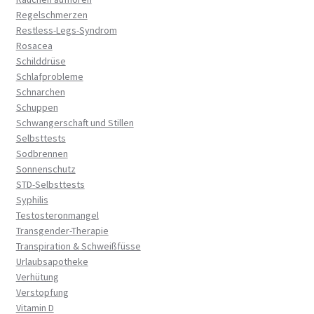
Regelschmerzen
Restless-Legs-Syndrom
Rosacea
Schilddrüse
Schlafprobleme
Schnarchen
Schuppen
Schwangerschaft und Stillen
Selbsttests
Sodbrennen
Sonnenschutz
STD-Selbsttests
Syphilis
Testosteronmangel
Transgender-Therapie
Transpiration & Schweißfüsse
Urlaubsapotheke
Verhütung
Verstopfung
Vitamin D