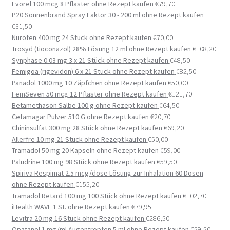
Evorel 100 mcg 8 Pflaster ohne Rezept kaufen
€
79,70
P20 Sonnenbrand Spray Faktor 30 - 200 ml ohne Rezept kaufen
€
31,50
Nurofen 400 mg 24 Stück ohne Rezept kaufen
€
70,00
Trosyd (tioconazol) 28% Lösung 12 ml ohne Rezept kaufen
€
108,20
Synphase 0.03 mg 3 x 21 Stück ohne Rezept kaufen
€
48,50
Femigoa (rigevidon) 6 x 21 Stück ohne Rezept kaufen
€
82,50
Panadol 1000 mg 10 Zäpfchen ohne Rezept kaufen
€
50,00
FemSeven 50 mcg 12 Pflaster ohne Rezept kaufen
€
121,70
Betamethason Salbe 100 g ohne Rezept kaufen
€
64,50
Cefamagar Pulver 510 G ohne Rezept kaufen
€
20,70
Chininsulfat 300 mg 28 Stück ohne Rezept kaufen
€
69,20
Allerfre 10 mg 21 Stück ohne Rezept kaufen
€
50,00
Tramadol 50 mg 20 Kapseln ohne Rezept kaufen
€
59,00
Paludrine 100 mg 98 Stück ohne Rezept kaufen
€
59,50
Spiriva Respimat 2.5 mcg/dose Lösung zur Inhalation 60 Dosen
ohne Rezept kaufen
€
155,20
Tramadol Retard 100 mg 100 Stück ohne Rezept kaufen
€
102,70
iHealth WAVE 1 St. ohne Rezept kaufen
€
79,95
Levitra 20 mg 16 Stück ohne Rezept kaufen
€
286,50
Opatanol 1 mg/ml Augentropfen 5 ml ohne Rezept kaufen
€
59,50