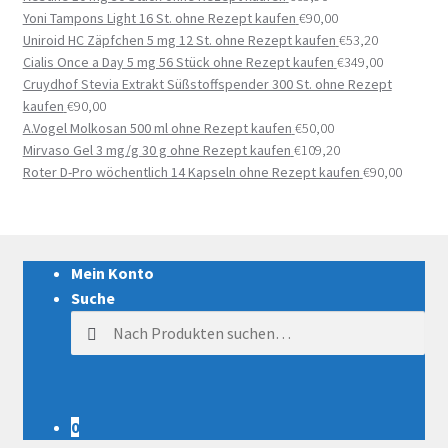
Yoni Tampons Light 16 St. ohne Rezept kaufen
€
90,00
Uniroid HC Zäpfchen 5 mg 12 St. ohne Rezept kaufen
€
53,20
Cialis Once a Day 5 mg 56 Stück ohne Rezept kaufen
€
349,00
Cruydhof Stevia Extrakt Süßstoffspender 300 St. ohne Rezept
kaufen
€
90,00
A.Vogel Molkosan 500 ml ohne Rezept kaufen
€
50,00
Mirvaso Gel 3 mg/g 30 g ohne Rezept kaufen
€
109,20
Roter D-Pro wöchentlich 14 Kapseln ohne Rezept kaufen
€
90,00
Mein Konto
Suche
Suche nach:
0