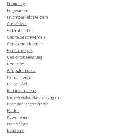
Ermüdung
Feigwarzen
Fruchtbarkeit steigern
Gürtelrose
Gehirnfunktion
Genitalbeschwerden
Genitaleinfektionen
Genitalherpes
Gesichtsbehaarung
Gonorrhoe
Grippaler Infekt
Hämorrhoiden
Haarausfall
Harninkontinenz
Herz-Kreislauf-Erkrankungen
Hormonersatztherapie
Husten
Hypertonie
Intimpflege
Kondome