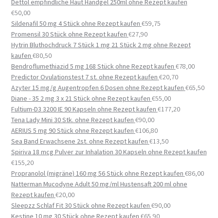
Dettol empfindliche Haut Handgel 250ml ohne Rezept kaufen
€
50,00
Sildenafil 50 mg 4 Stück ohne Rezept kaufen
€
59,75
Promensil 30 Stück ohne Rezept kaufen
€
27,90
Hytrin Bluthochdruck 7 Stück 1 mg 21 Stück 2 mg ohne Rezept
kaufen
€
80,50
Bendroflumethiazid 5 mg 168 Stück ohne Rezept kaufen
€
78,00
Predictor Ovulationstest 7 st. ohne Rezept kaufen
€
20,70
Azyter 15 mg/g Augentropfen 6 Dosen ohne Rezept kaufen
€
65,50
Diane - 35 2 mg 3 x 21 Stück ohne Rezept kaufen
€
55,00
Fultium-D3 3200 IE 90 Kapseln ohne Rezept kaufen
€
177,20
Tena Lady Mini 30 Stk. ohne Rezept kaufen
€
90,00
AERIUS 5 mg 90 Stück ohne Rezept kaufen
€
106,80
Sea Band Erwachsene 2st. ohne Rezept kaufen
€
13,50
Spiriva 18 mcg Pulver zur Inhalation 30 Kapseln ohne Rezept kaufen
€
155,20
Propranolol (migräne) 160 mg 56 Stück ohne Rezept kaufen
€
86,00
Natterman Mucodyne Adult 50 mg/ml Hustensaft 200 ml ohne
Rezept kaufen
€
20,00
Sleepzz Schlaf Fit 30 Stück ohne Rezept kaufen
€
90,00
Kestine 10 mg 30 Stück ohne Rezept kaufen
€
65,90