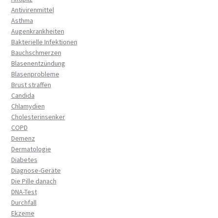
Antivirenmittel
Asthma
Augenkrankheiten
Bakterielle Infektionen
Bauchschmerzen
Blasenentzündung
Blasenprobleme
Brust straffen
Candida
Chlamydien
Cholesterinsenker
COPD
Demenz
Dermatologie
Diabetes
Diagnose-Geräte
Die Pille danach
DNA-Test
Durchfall
Ekzeme