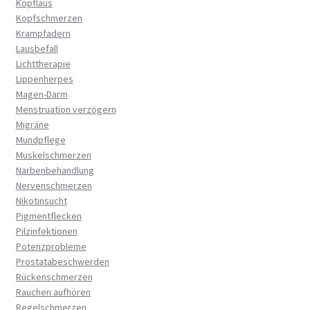
Kopflaus
Kopfschmerzen
Krampfadern
Lausbefall
Lichttherapie
Lippenherpes
Magen-Darm
Menstruation verzögern
Migräne
Mundpflege
Muskelschmerzen
Narbenbehandlung
Nervenschmerzen
Nikotinsucht
Pigmentflecken
Pilzinfektionen
Potenzprobleme
Prostatabeschwerden
Rückenschmerzen
Rauchen aufhören
Regelschmerzen