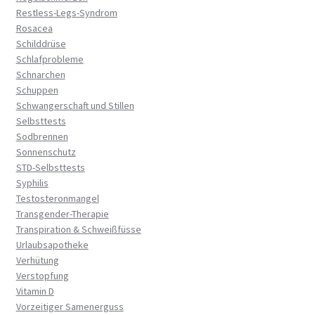
Restless-Legs-Syndrom
Rosacea
Schilddrüse
Schlafprobleme
Schnarchen
Schuppen
Schwangerschaft und Stillen
Selbsttests
Sodbrennen
Sonnenschutz
STD-Selbsttests
Syphilis
Testosteronmangel
Transgender-Therapie
Transpiration & Schweißfüsse
Urlaubsapotheke
Verhütung
Verstopfung
Vitamin D
Vorzeitiger Samenerguss