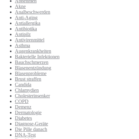
Abnehmen
Akne
Analbeschwerden
Anti-Aging
Antiallergika
Antibiotika
Antipilz
Antivirenmittel
Asthma
Augenkrankheiten
Bakterielle Infektionen
Bauchschmerzen
Blasenentzündung
Blasenprobleme
Brust straffen
Candida
Chlamydien
Cholesterinsenker
COPD
Demenz
Dermatologie
Diabetes
Diagnose-Geräte
Die Pille danach
DNA-Test