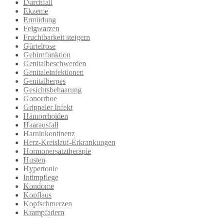
Durchfall
Ekzeme
Ermüdung
Feigwarzen
Fruchtbarkeit steigern
Gürtelrose
Gehirnfunktion
Genitalbeschwerden
Genitaleinfektionen
Genitalherpes
Gesichtsbehaarung
Gonorrhoe
Grippaler Infekt
Hämorrhoiden
Haarausfall
Harninkontinenz
Herz-Kreislauf-Erkrankungen
Hormonersatztherapie
Husten
Hypertonie
Intimpflege
Kondome
Kopflaus
Kopfschmerzen
Krampfadern