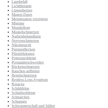
Lausbefall
Lichttherapie
Lippenherpes
Magen-Darm
Menstruation verzögern
Migräne
Mundpflege
Muskelschmerzen
Narbenbehandlung
Nervenschmerzen
Nikotinsucht
Pigmentflecken
Pilzinfektionen
Potenzprobleme
Prostatabeschwerden
Rückenschmerzen
Rauchen aufhören
Regelschmerzen
Restless-Legs-Syndrom
Rosacea
Schilddrüse
Schlafprobleme
Schnarchen
Schuppen
Schwangerschaft und Stillen