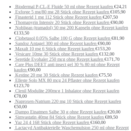
Biodermal P-CL-E Fluide 50 ml ohne Rezept kaufen
€
24,21
Exforge 5 mg/80 mg 28 Stück ohne Rezept kaufen
€
105,90
Finasterid 1 mg 112 Stück ohne Rezept kaufen
€
207,50
Thomapyrin Intensiv 20 Stück ohne Rezept kaufen
€
90,00
Nobligan (tramadol) 50 mg 200 Kapseln ohne Rezept kaufen
€
133,50
Clobetasol 0.05% Salbe 100 G ohne Rezept kaufen
€
81,90
Sandoz Antagel 300 ml ohne Rezept kaufen
€
90,00
Maxalt 10 mg 6 Stück ohne Rezept kaufen
€
153,20
Vesicare 10mg 30 Stück ohne Rezept kaufen
€
132,00
Seretide Evohaler 250 mcg ohne Rezept kaufen
€
171,70
Care Plus DEET anti insect gel 30 % 80 ml ohne Rezept
kaufen
€
90,00
Kestine 20 mg 30 Stück ohne Rezept kaufen
€
75,50
Elleste Solo MX 80 mcg 24 Pflaster ohne Rezept kaufen
€
123,70
Clenil Modulite 200mcg 1 Inhalator ohne Rezept kaufen
€
78,00
Naproxen-Natrium 220 mg 10 Stück ohne Rezept kaufen
€
50,00
Dampo Einatmen Salbe 30 g ohne Rezept kaufen
€
20,00
Simvastatin 40mg 84 Stück ohne Rezept kaufen
€
89,50
Yaz 24 4 168 Stück ohne Rezept kaufen
€
160,00
Lactacyd Antibakterielle Waschemulsion 250 ml ohne Rezept