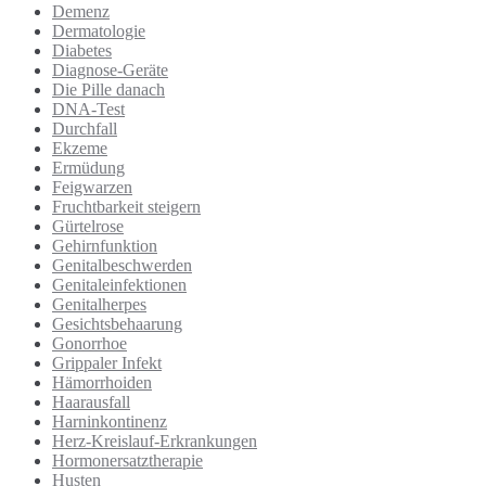
Demenz
Dermatologie
Diabetes
Diagnose-Geräte
Die Pille danach
DNA-Test
Durchfall
Ekzeme
Ermüdung
Feigwarzen
Fruchtbarkeit steigern
Gürtelrose
Gehirnfunktion
Genitalbeschwerden
Genitaleinfektionen
Genitalherpes
Gesichtsbehaarung
Gonorrhoe
Grippaler Infekt
Hämorrhoiden
Haarausfall
Harninkontinenz
Herz-Kreislauf-Erkrankungen
Hormonersatztherapie
Husten