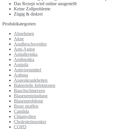
Das Rezept wird online ausgestellt
Keine Zollprobleme
Zügig & diskret
Produktkategorien
Abnehmen
Akne
Analbeschwerden
Anti-Aging
Antiallergika
Antibiotika
Antipilz
Antivirenmittel
Asthma
Augenkrankheiten
Bakterielle Infektionen
Bauchschmerzen
Blasenentzündung
Blasenprobleme
Brust straffen
Candida
Chlamydien
Cholesterinsenker
COPD