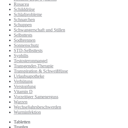
Rosacea
Schilddrüse
Schlafprobleme
Schnarchen
Schuppen
Schwangerschaft und Stillen
Selbsttests
Sodbrennen
Sonnenschutz
STD-Selbsttests
Syphilis
Testosteronmangel
Transgender-Therapie
Transpiration & Schweißfüsse
Urlaubsapotheke
Verhütung
Verstopfung
Vitamin D
Vorzeitiger Samenerguss
Warzen
Wechseljahrsbeschwerden
Wurminfektion
Tabletten
Tropfen