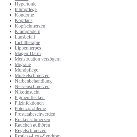
Hypertonie
Intimpflege
Kondome
Kopflaus
Kopfschmerzen
Krampfadern
Lausbefall
Lichttherapie
Lippenherpes
Magen-Darm
Menstruation verzögern
Migräne
Mundpflege
Muskelschmerzen
Narbenbehandlung
Nervenschmerzen
Nikotinsucht
Pigmentflecken
Pilzinfektionen
Potenzprobleme
Prostatabeschwerden
Rückenschmerzen
Rauchen aufhören
Regelschmerzen
Restless-Legs-Syndrom