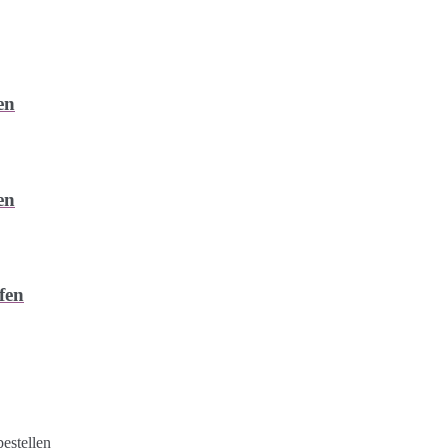
en
en
fen
estellen