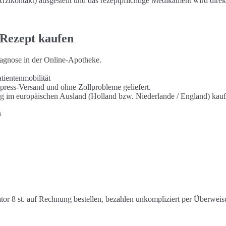
ztkontakt) ausgestellt und das rezeptpflichtige Medikament wird direk
 Rezept kaufen
diagnose in der Online-Apotheke.
tientenmobilität
press-Versand und ohne Zollprobleme geliefert.
tig im europäischen Ausland (Holland bzw. Niederlande / England) kauf
n
r 8 st. auf Rechnung bestellen, bezahlen unkompliziert per Überweis