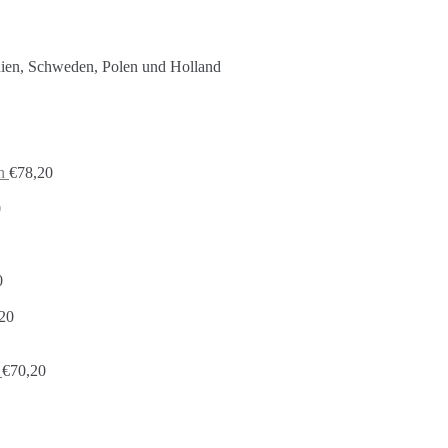
nien, Schweden, Polen und Holland
n
€
78,20
0
0
20
€
70,20