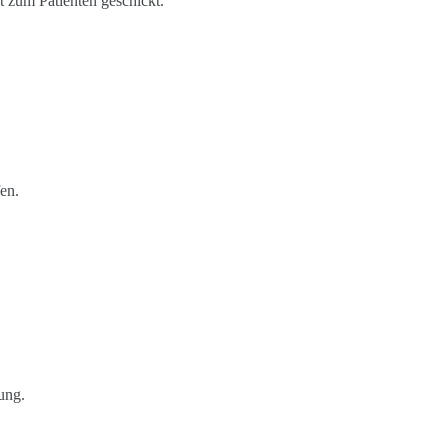
t zum Patienten geschickt.
en.
ung.