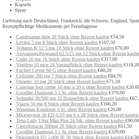
Kapseln
Spray
Lieferung nach Deutschland, Frankreich, die Schweiz, England, Spa
Rezeptpflichtige Medikamente per Ferndiagnose
Candesartan 8mg 28 Stück ohne Rezept kaufen
€
54,50
Levitra 5 mg 8 Stück ohne Rezept kaufen
€
107,50
Voltaren K 12 5 mg 10 Stück ohne Rezept kaufen
€
70,00
Atovaquon/Proguanil 62.5/25 mg 12 Stück ohne Rezept kaufe
Cialis 20 mg 16 Stück ohne Rezept kaufen
€
317,00
Vagifem 10 mcg 24 VaginalStück ohne Rezept kaufen
€
118,2
Fucibet Creme 60 G ohne Rezept kaufen
€
80,20
Cefixime 200 mg 7 Stück ohne Rezept kaufen
€
84,70
Olmetec 10 mg 28 Stück ohne Rezept kaufen
€
71,20
Canestan foot creme 10 mg/ g 20 g ohne Rezept kaufen
€
20,0
Goodlite Diamond-5 1 St. ohne Rezept kaufen
€
379,00
Solpadol 30/500 mg 32 BrauseStück ohne Rezept kaufen
€
67,
Viagra 50 mg 8 Stück ohne Rezept kaufen
€
166,20
Wingman Kondome 8 St. ohne Rezept kaufen
€
20,00
Microgynon 30 ED 0.03 mg 6 x 28 Stück ohne Rezept kaufen
Tena Lady Ultra Mini Plus 24 Stk. ohne Rezept kaufen
€
90,00
Ciprofloxacin 500mg 20 Stück ohne Rezept kaufen
€
61,50
Goodlite Diamond-3 1 St. ohne Rezept kaufen
€
329,00
Dekristolvit D3 2.000 IE 30 Stück ohne Rezept kaufen
€
14,50