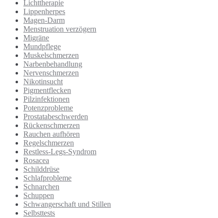
Lichttherapie
Lippenherpes
Magen-Darm
Menstruation verzögern
Migräne
Mundpflege
Muskelschmerzen
Narbenbehandlung
Nervenschmerzen
Nikotinsucht
Pigmentflecken
Pilzinfektionen
Potenzprobleme
Prostatabeschwerden
Rückenschmerzen
Rauchen aufhören
Regelschmerzen
Restless-Legs-Syndrom
Rosacea
Schilddrüse
Schlafprobleme
Schnarchen
Schuppen
Schwangerschaft und Stillen
Selbsttests