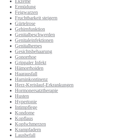
Ekzeme
Ermüdung
Feigwarzen
Fruchtbarkeit steigern
Gürtelrose
Gehirnfunktion
Genitalbeschwerden
Genitaleinfektionen
Genitalherpes
Gesichtsbehaarung
Gonorrhoe
Grippaler Infekt
Hämorrhoiden
Haarausfall
Harninkontinenz
Herz-Kreislauf-Erkrankungen
Hormonersatztherapie
Husten
Hypertonie
Intimpflege
Kondome
Kopflaus
Kopfschmerzen
Krampfadern
Lausbefall