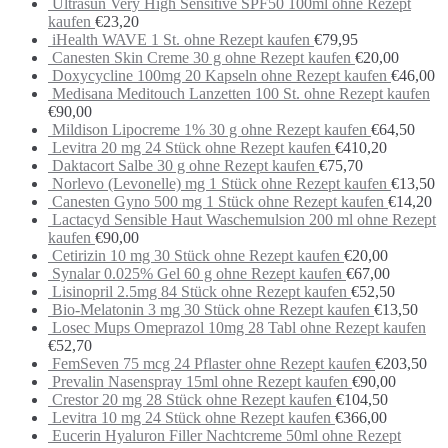
Ultrasun Very High Sensitive SPF50 100ml ohne Rezept
kaufen
€
23,20
iHealth WAVE 1 St. ohne Rezept kaufen
€
79,95
Canesten Skin Creme 30 g ohne Rezept kaufen
€
20,00
Doxycycline 100mg 20 Kapseln ohne Rezept kaufen
€
46,00
Medisana Meditouch Lanzetten 100 St. ohne Rezept kaufen
€
90,00
Mildison Lipocreme 1% 30 g ohne Rezept kaufen
€
64,50
Levitra 20 mg 24 Stück ohne Rezept kaufen
€
410,20
Daktacort Salbe 30 g ohne Rezept kaufen
€
75,70
Norlevo (Levonelle) mg 1 Stück ohne Rezept kaufen
€
13,50
Canesten Gyno 500 mg 1 Stück ohne Rezept kaufen
€
14,20
Lactacyd Sensible Haut Waschemulsion 200 ml ohne Rezept
kaufen
€
90,00
Cetirizin 10 mg 30 Stück ohne Rezept kaufen
€
20,00
Synalar 0.025% Gel 60 g ohne Rezept kaufen
€
67,00
Lisinopril 2.5mg 84 Stück ohne Rezept kaufen
€
52,50
Bio-Melatonin 3 mg 30 Stück ohne Rezept kaufen
€
13,50
Losec Mups Omeprazol 10mg 28 Tabl ohne Rezept kaufen
€
52,70
FemSeven 75 mcg 24 Pflaster ohne Rezept kaufen
€
203,50
Prevalin Nasenspray 15ml ohne Rezept kaufen
€
90,00
Crestor 20 mg 28 Stück ohne Rezept kaufen
€
104,50
Levitra 10 mg 24 Stück ohne Rezept kaufen
€
366,00
Eucerin Hyaluron Filler Nachtcreme 50ml ohne Rezept