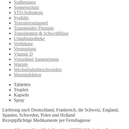
Sodbrennen
Sonnenschutz
STD-Selbsttests
Syphilis
Testosteronmangel
Transgender-Therapie
Transpiration & Schweißfüsse
Urlaubsapotheke
Verhütung
Verstopfung
Vitamin D
Vorzeitiger Samenerguss
Warzen
Wechseljahrsbeschwerden
Wurminfektion
Tabletten
Tropfen
Kapseln
Spray
Lieferung nach Deutschland, Frankreich, die Schweiz, England,
Spanien, Schweden, Polen und Holland
Rezeptpflichtige Medikamente per Ferndiagnose