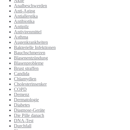
Akne
Analbeschwerden
Anti-Aging
Antiallergika
Antibiotika
Antipilz
Antivirenmittel
Asthma
Augenkrankheiten
Bakterielle Infektionen
Bauchschmerzen
Blasenentzündung
Blasenprobleme
Brust straffen
Candida
Chlamydien
Cholesterinsenker
COPD
Demenz
Dermatologie
Diabetes
Diagnose-Geräte
Die Pille danach
DNA-Test
Durchfall