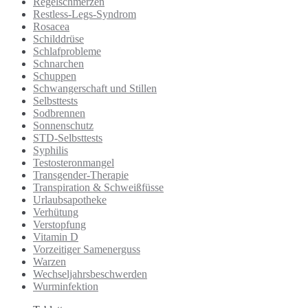
Regelschmerzen
Restless-Legs-Syndrom
Rosacea
Schilddrüse
Schlafprobleme
Schnarchen
Schuppen
Schwangerschaft und Stillen
Selbsttests
Sodbrennen
Sonnenschutz
STD-Selbsttests
Syphilis
Testosteronmangel
Transgender-Therapie
Transpiration & Schweißfüsse
Urlaubsapotheke
Verhütung
Verstopfung
Vitamin D
Vorzeitiger Samenerguss
Warzen
Wechseljahrsbeschwerden
Wurminfektion