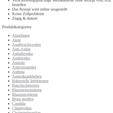
Verschreibungspflichtige Medikamente ohne Rezept vom Arzt
bestellen
Das Rezept wird online ausgestellt
Keine Zollprobleme
Zügig & diskret
Produktkategorien
Abnehmen
Akne
Analbeschwerden
Anti-Aging
Antiallergika
Antibiotika
Antipilz
Antivirenmittel
Asthma
Augenkrankheiten
Bakterielle Infektionen
Bauchschmerzen
Blasenentzündung
Blasenprobleme
Brust straffen
Candida
Chlamydien
Cholesterinsenker