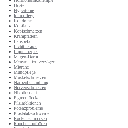
Hormonersatztherapie
Husten
Hypertonie
Intimpflege
Kondome
Kopflaus
Kopfschmerzen
Krampfadern
Lausbefall
Lichttherapie
Lippenherpes
Magen-Darm
Menstruation verzögern
Migräne
Mundpflege
Muskelschmerzen
Narbenbehandlung
Nervenschmerzen
Nikotinsucht
Pigmentflecken
Pilzinfektionen
Potenzprobleme
Prostatabeschwerden
Rückenschmerzen
Rauchen aufhören