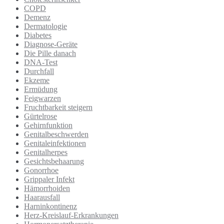
COPD
Demenz
Dermatologie
Diabetes
Diagnose-Geräte
Die Pille danach
DNA-Test
Durchfall
Ekzeme
Ermüdung
Feigwarzen
Fruchtbarkeit steigern
Gürtelrose
Gehirnfunktion
Genitalbeschwerden
Genitaleinfektionen
Genitalherpes
Gesichtsbehaarung
Gonorrhoe
Grippaler Infekt
Hämorrhoiden
Haarausfall
Harninkontinenz
Herz-Kreislauf-Erkrankungen