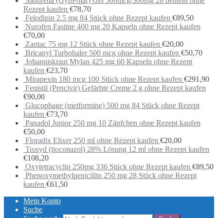
Sandrena (GynPolar) Gel 500mcg/500mg 28 beuteln ohne
Rezept kaufen
€
78,70
Felodipin 2.5 mg 84 Stück ohne Rezept kaufen
€
89,50
Nurofen Fastine 400 mg 20 Kapseln ohne Rezept kaufen
€
70,00
Zantac 75 mg 12 Stück ohne Rezept kaufen
€
20,00
Bricanyl Turbohaler 500 mcg ohne Rezept kaufen
€
50,70
Johanniskraut Mylan 425 mg 60 Kapseln ohne Rezept
kaufen
€
23,70
Mirapexin 180 mcg 100 Stück ohne Rezept kaufen
€
291,90
Fenistil (Pencivir) Gefärbte Creme 2 g ohne Rezept kaufen
€
90,00
Glucophage (metformine) 500 mg 84 Stück ohne Rezept
kaufen
€
73,70
Panadol Junior 250 mg 10 Zäpfchen ohne Rezept kaufen
€
50,00
Floradix Elixer 250 ml ohne Rezept kaufen
€
20,00
Trosyd (tioconazol) 28% Lösung 12 ml ohne Rezept kaufen
€
108,20
Oxytetracyclin 250mg 336 Stück ohne Rezept kaufen
€
89,50
Phenoxymethylpenicillin 250 mg 28 Stück ohne Rezept
kaufen
€
61,50
Mein Konto
Suche