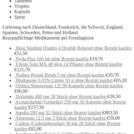
Tabletten
Tropfen
Kapseln
Spray
Lieferung nach Deutschland, Frankreich, die Schweiz, England,
Spanien, Schweden, Polen und Holland
Rezeptpflichtige Medikamente per Ferndiagnose
Jiksu Stardust Quattro 4 Double Reiseset ohne Rezept kaufen
€
51,50
Nyda Plus 100 ml ohne Rezept kaufen
€
19,70
Elleste Solo MX 40 mcg 24 Pflaster ohne Rezept kaufen
€
121,70
Nailner Repair Brush 5 ml ohne Rezept kaufen
€
20,70
Modrasone 0.05% Creme 50 g ohne Rezept kaufen
€
65,20
Orthica Magnesium 125 90 Kapseln ohne Rezept kaufen
€
90,00
Dolormin 400 mg 30 Stück ohne Rezept kaufen
€
26,50
Acetazolamid (Generika) 250 mg 30 Kapseln ohne Rezept
kaufen
€
157,50
Spedra 200 mg 32 Stück ohne Rezept kaufen
€
883,50
Almogran 12.5 mg 3 Stück ohne Rezept kaufen
€
59,00
Codein (Codeinphosphat) 30 mg 28 Stück ohne Rezept
kaufen
€
82,00