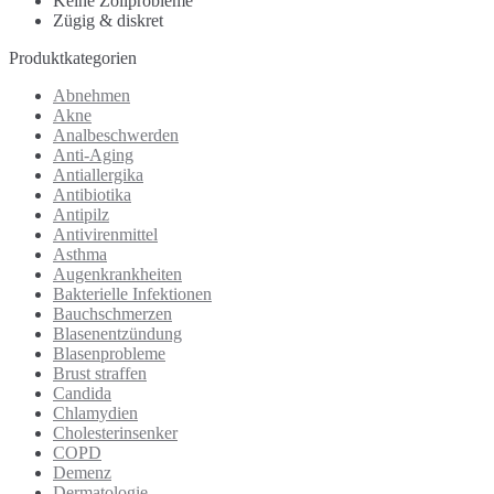
Keine Zollprobleme
Zügig & diskret
Produktkategorien
Abnehmen
Akne
Analbeschwerden
Anti-Aging
Antiallergika
Antibiotika
Antipilz
Antivirenmittel
Asthma
Augenkrankheiten
Bakterielle Infektionen
Bauchschmerzen
Blasenentzündung
Blasenprobleme
Brust straffen
Candida
Chlamydien
Cholesterinsenker
COPD
Demenz
Dermatologie