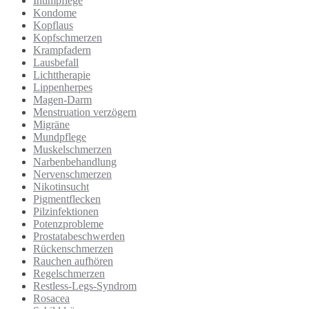
Intimpflege
Kondome
Kopflaus
Kopfschmerzen
Krampfadern
Lausbefall
Lichttherapie
Lippenherpes
Magen-Darm
Menstruation verzögern
Migräne
Mundpflege
Muskelschmerzen
Narbenbehandlung
Nervenschmerzen
Nikotinsucht
Pigmentflecken
Pilzinfektionen
Potenzprobleme
Prostatabeschwerden
Rückenschmerzen
Rauchen aufhören
Regelschmerzen
Restless-Legs-Syndrom
Rosacea