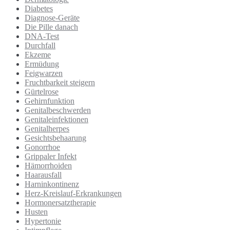
Diabetes
Diagnose-Geräte
Die Pille danach
DNA-Test
Durchfall
Ekzeme
Ermüdung
Feigwarzen
Fruchtbarkeit steigern
Gürtelrose
Gehirnfunktion
Genitalbeschwerden
Genitaleinfektionen
Genitalherpes
Gesichtsbehaarung
Gonorrhoe
Grippaler Infekt
Hämorrhoiden
Haarausfall
Harninkontinenz
Herz-Kreislauf-Erkrankungen
Hormonersatztherapie
Husten
Hypertonie