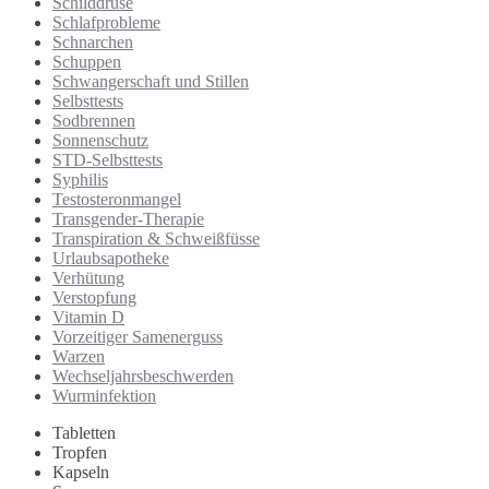
Schilddrüse
Schlafprobleme
Schnarchen
Schuppen
Schwangerschaft und Stillen
Selbsttests
Sodbrennen
Sonnenschutz
STD-Selbsttests
Syphilis
Testosteronmangel
Transgender-Therapie
Transpiration & Schweißfüsse
Urlaubsapotheke
Verhütung
Verstopfung
Vitamin D
Vorzeitiger Samenerguss
Warzen
Wechseljahrsbeschwerden
Wurminfektion
Tabletten
Tropfen
Kapseln