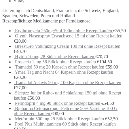
Spray
Lieferung nach Deutschland, Frankreich, die Schweiz, England,
Spanien, Schweden, Polen und Holland
Rezeptpflichtige Medikamente per Ferndiagnose
Erythromycin 250mg/5ml 100ml ohne Rezept kaufen
€
55,50
Olynth Nasenspray Erwachsene 15 ml ohne Rezept kaufen
€
20,00
BreastGro Volumizing Cream 100 ml ohne Rezept kaufen
€
40,70
Hytrin 10 mg 28 Stück ohne Rezept kaufen
€
70,70
Propecia 1 mg 56 Stück ohne Rezept kaufen
€
194,50
Tramadol 50 mg 20 Kapseln ohne Rezept kaufen
€
59,00
Ymea Tag und Nacht 64 Kapseln ohne Rezept kaufen
€
20,20
Tramadol Actavis 50 mg 100 Kapseln ohne Rezept kaufen
€
77,00
Sleepzz Junior Ruhe- und Schlafsirup 150 ml ohne Rezept
kaufen
€
50,00
Perindopril 4 mg 90 Stück ohne Rezept kaufen
€
54,50
Bipharma Cetomacrogol-Fettcreme 50% Vaseline 100 G
ohne Rezept kaufen
€
90,00
Metformin 500 mg 28 Stück ohne Rezept kaufen
€
52,50
Pool Plus Multivitaminen 60 Stück ohne Rezept kaufen