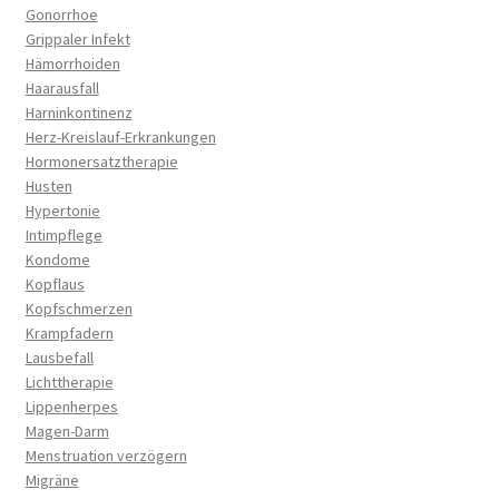
Gonorrhoe
Grippaler Infekt
Hämorrhoiden
Haarausfall
Harninkontinenz
Herz-Kreislauf-Erkrankungen
Hormonersatztherapie
Husten
Hypertonie
Intimpflege
Kondome
Kopflaus
Kopfschmerzen
Krampfadern
Lausbefall
Lichttherapie
Lippenherpes
Magen-Darm
Menstruation verzögern
Migräne