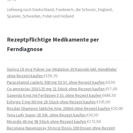
Lieferung nach Deutschland, Frankreich, die Schweiz, England,
Spanien, Schweden, Polen und Holland
Rezeptpflichtige Medikamente per
Ferndiagnose
Spiriva 18 mcg Pulver zur Inhalation 30 Kapseln inkl. HandiHaler
ohne Rezept kaufen
€
159,70
Paracetamol caplets 500 mg 50 St. ohne Rezept kaufen
€
0,90
Co-amoxiclav 250/125 mg 21 Stück ohne Rezept kaufen
€
57,00
Saxenda 6 mg/ml Fertigpen 5 St. ohne Rezept kaufen
€
648,50
Exforge 5 mg/80 mg 28 Stück ohne Rezept kaufen
€
105,90
Resdan Shampoo tägliche Anw. 200ml ohne Rezept kaufen
€
20,00
Tena Lady Super 28 Stk. ohne Rezept kaufen
€
20,50
Micardis 40 mg 98 Stück ohne Rezept kaufen
€
172,90
Beconase Nasenspray 50 mcg/Dosis 200 Dosen ohne Rezept