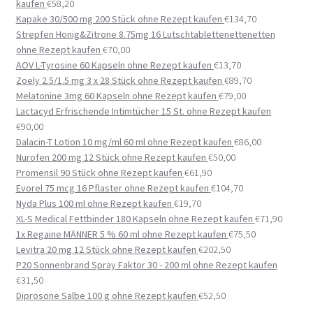
kaufen
€
58,20
Kapake 30/500 mg 200 Stück ohne Rezept kaufen
€
134,70
Strepfen Honig&Zitrone 8.75mg 16 Lutschtablettenettenetten
ohne Rezept kaufen
€
70,00
AOV L-Tyrosine 60 Kapseln ohne Rezept kaufen
€
13,70
Zoely 2.5/1.5 mg 3 x 28 Stück ohne Rezept kaufen
€
89,70
Melatonine 3mg 60 Kapseln ohne Rezept kaufen
€
79,00
Lactacyd Erfrischende Intimtücher 15 St. ohne Rezept kaufen
€
90,00
Dalacin-T Lotion 10 mg/ml 60 ml ohne Rezept kaufen
€
86,00
Nurofen 200 mg 12 Stück ohne Rezept kaufen
€
50,00
Promensil 90 Stück ohne Rezept kaufen
€
61,90
Evorel 75 mcg 16 Pflaster ohne Rezept kaufen
€
104,70
Nyda Plus 100 ml ohne Rezept kaufen
€
19,70
XL-S Medical Fettbinder 180 Kapseln ohne Rezept kaufen
€
71,90
1x Regaine MÄNNER 5 % 60 ml ohne Rezept kaufen
€
75,50
Levitra 20 mg 12 Stück ohne Rezept kaufen
€
202,50
P20 Sonnenbrand Spray Faktor 30 - 200 ml ohne Rezept kaufen
€
31,50
Diprosone Salbe 100 g ohne Rezept kaufen
€
52,50