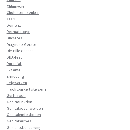
Chlamydien
Cholesterinsenker
COPD
Demenz
Dermatologie
Diabetes
Diagnose-Geräte
Die Pille danach
DNA-Test
Durchfall
Ekzeme
Ermüdung
Feigwarzen
Fruchtbarkeit steigern
Gürtelrose
Gehirnfunktion
Genitalbeschwerden
Genitaleinfektionen
Genitalherpes
Gesichtsbehaarung