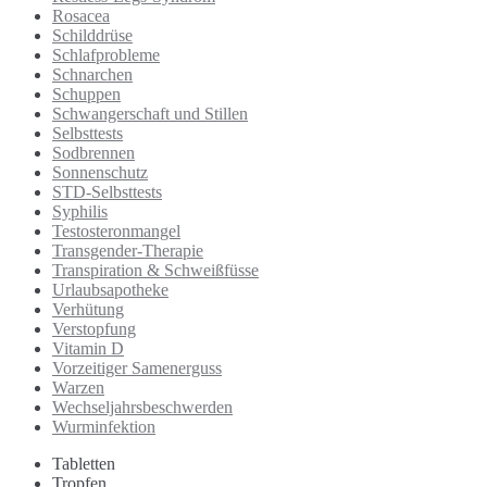
Rosacea
Schilddrüse
Schlafprobleme
Schnarchen
Schuppen
Schwangerschaft und Stillen
Selbsttests
Sodbrennen
Sonnenschutz
STD-Selbsttests
Syphilis
Testosteronmangel
Transgender-Therapie
Transpiration & Schweißfüsse
Urlaubsapotheke
Verhütung
Verstopfung
Vitamin D
Vorzeitiger Samenerguss
Warzen
Wechseljahrsbeschwerden
Wurminfektion
Tabletten
Tropfen