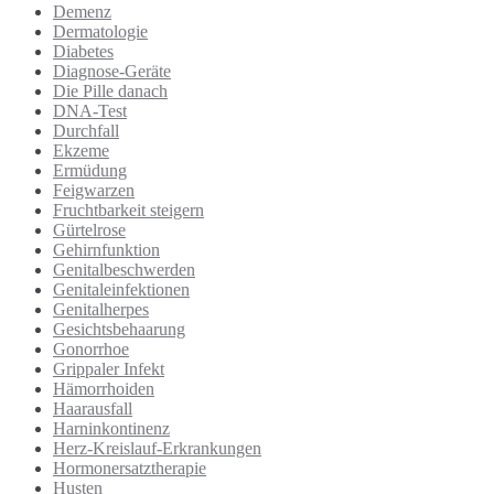
Demenz
Dermatologie
Diabetes
Diagnose-Geräte
Die Pille danach
DNA-Test
Durchfall
Ekzeme
Ermüdung
Feigwarzen
Fruchtbarkeit steigern
Gürtelrose
Gehirnfunktion
Genitalbeschwerden
Genitaleinfektionen
Genitalherpes
Gesichtsbehaarung
Gonorrhoe
Grippaler Infekt
Hämorrhoiden
Haarausfall
Harninkontinenz
Herz-Kreislauf-Erkrankungen
Hormonersatztherapie
Husten