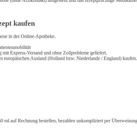
se (ohne Arztkontakt) ausgestellt und das rezeptpflichtige Medikamen
zept kaufen
gnose in der Online-Apotheke.
tientenmobilität
ng mit Express-Versand und ohne Zollprobleme geliefert.
 im europäischen Ausland (Holland bzw. Niederlande / England) kaufen.
50 ml auf Rechnung bestellen, bezahlen unkompliziert per Überweisung