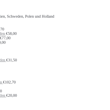
nien, Schweden, Polen und Holland
,70
fen
€
58,00
€
77,00
0,00
ufen
€
31,50
en
€
102,70
70
ufen
€
20,00