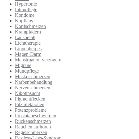
Hypertonie
Intimpflege
Kondome
Kopflaus
Kopfschmerzen
Krampfadern
Lausbefall
Lichttherapie
Lippenherpes
Magen-Darm
Menstruation verzögern
Migräne
Mundpflege
Muskelschmerzen
Narbenbehandlung
Nervenschmerzen
Nikotinsucht
Pigmentflecken
Pilzinfektionen
Potenzprobleme
Prostatabeschwerden
Rückenschmerzen
Rauchen aufhören
Regelschmerzen
Restless-Legs-Syndrom