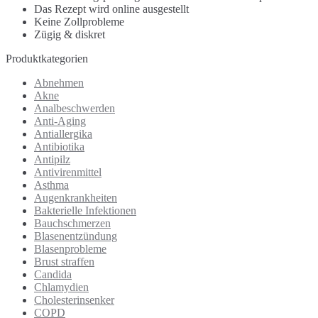
Das Rezept wird online ausgestellt
Keine Zollprobleme
Zügig & diskret
Produktkategorien
Abnehmen
Akne
Analbeschwerden
Anti-Aging
Antiallergika
Antibiotika
Antipilz
Antivirenmittel
Asthma
Augenkrankheiten
Bakterielle Infektionen
Bauchschmerzen
Blasenentzündung
Blasenprobleme
Brust straffen
Candida
Chlamydien
Cholesterinsenker
COPD