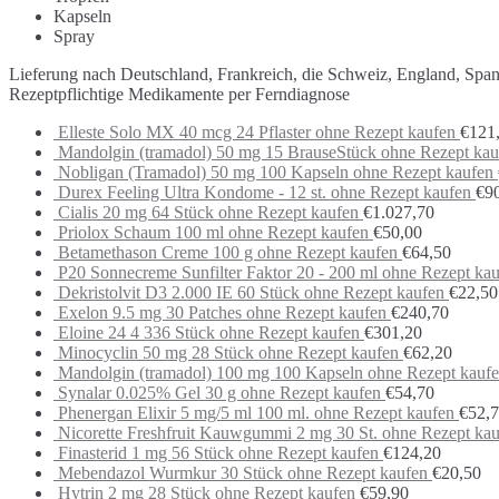
Kapseln
Spray
Lieferung nach Deutschland, Frankreich, die Schweiz, England, Spa
Rezeptpflichtige Medikamente per Ferndiagnose
Elleste Solo MX 40 mcg 24 Pflaster ohne Rezept kaufen
€
121
Mandolgin (tramadol) 50 mg 15 BrauseStück ohne Rezept kau
Nobligan (Tramadol) 50 mg 100 Kapseln ohne Rezept kaufen
Durex Feeling Ultra Kondome - 12 st. ohne Rezept kaufen
€
9
Cialis 20 mg 64 Stück ohne Rezept kaufen
€
1.027,70
Priolox Schaum 100 ml ohne Rezept kaufen
€
50,00
Betamethason Creme 100 g ohne Rezept kaufen
€
64,50
P20 Sonnecreme Sunfilter Faktor 20 - 200 ml ohne Rezept ka
Dekristolvit D3 2.000 IE 60 Stück ohne Rezept kaufen
€
22,50
Exelon 9.5 mg 30 Patches ohne Rezept kaufen
€
240,70
Eloine 24 4 336 Stück ohne Rezept kaufen
€
301,20
Minocyclin 50 mg 28 Stück ohne Rezept kaufen
€
62,20
Mandolgin (tramadol) 100 mg 100 Kapseln ohne Rezept kauf
Synalar 0.025% Gel 30 g ohne Rezept kaufen
€
54,70
Phenergan Elixir 5 mg/5 ml 100 ml. ohne Rezept kaufen
€
52,
Nicorette Freshfruit Kauwgummi 2 mg 30 St. ohne Rezept ka
Finasterid 1 mg 56 Stück ohne Rezept kaufen
€
124,20
Mebendazol Wurmkur 30 Stück ohne Rezept kaufen
€
20,50
Hytrin 2 mg 28 Stück ohne Rezept kaufen
€
59,90