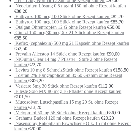
Tena Lady Normal 12 Stk. ohne Rezept kaufen
€
20,00
Neoclarityn Lösung 0.5 mg/ml 150 ml ohne Rezept kaufen
€
88,20
Euthyrox 100 mcg 100 Stück ohne Rezept kaufen
€
85,70
Euthyrox 100 mcg 100 Stück ohne Rezept kaufen
€
85,70
Otalgan Ohrentropfen 12 G ohne Rezept kaufen
€
50,00
Cimizt 150 mcg/30 mcg 6 x 21 Stück ohne Rezept kaufen
€
85,50
Keflex (cephalexin) 500 mg 21 Kapseln ohne Rezept kaufen
€
52,50
Prevalin Allerstop 14 Stück ohne Rezept kaufen
€
90,00
NiQuitin Clear 14 mg 7 Pflaster - Stufe 2 ohne Rezept
kaufen
€
22,70
Levitra 10 mg 8 SchmelzStück ohne Rezept kaufen
€
158,50
Tostran 2% 10mg/application 3x 60 Gramm ohne Rezept
kaufen
€
306,20
Vesicare 5mg 30 Stück ohne Rezept kaufen
€
112,00
Elleste Solo MX 80 mcg 16 Pflaster ohne Rezept kaufen
€
101,50
Mucosolvan Lutschpastillen 15 mg 20 St. ohne Rezept
kaufen
€
13,20
Metoprolol 50 mg 56 Stück ohne Rezept kaufen
€
86,00
Grahams Badeöl 120 ml ohne Rezept kaufen
€
20,20
Nasenspray Ratiopharm Erwachsene O.k. 15 ml ohne Rezept
kaufen
€
20,00