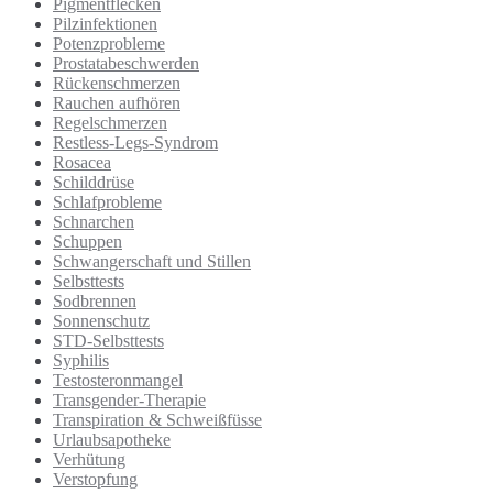
Pigmentflecken
Pilzinfektionen
Potenzprobleme
Prostatabeschwerden
Rückenschmerzen
Rauchen aufhören
Regelschmerzen
Restless-Legs-Syndrom
Rosacea
Schilddrüse
Schlafprobleme
Schnarchen
Schuppen
Schwangerschaft und Stillen
Selbsttests
Sodbrennen
Sonnenschutz
STD-Selbsttests
Syphilis
Testosteronmangel
Transgender-Therapie
Transpiration & Schweißfüsse
Urlaubsapotheke
Verhütung
Verstopfung