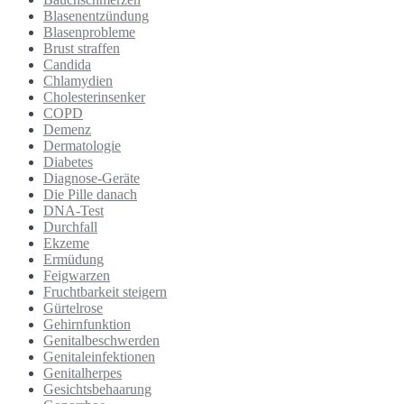
Blasenentzündung
Blasenprobleme
Brust straffen
Candida
Chlamydien
Cholesterinsenker
COPD
Demenz
Dermatologie
Diabetes
Diagnose-Geräte
Die Pille danach
DNA-Test
Durchfall
Ekzeme
Ermüdung
Feigwarzen
Fruchtbarkeit steigern
Gürtelrose
Gehirnfunktion
Genitalbeschwerden
Genitaleinfektionen
Genitalherpes
Gesichtsbehaarung