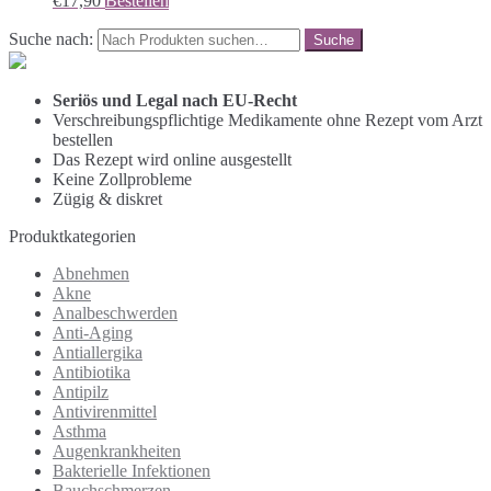
€
17,90
Bestellen
Suche nach:
Seriös und Legal nach EU-Recht
Verschreibungspflichtige Medikamente ohne Rezept vom Arzt
bestellen
Das Rezept wird online ausgestellt
Keine Zollprobleme
Zügig & diskret
Produktkategorien
Abnehmen
Akne
Analbeschwerden
Anti-Aging
Antiallergika
Antibiotika
Antipilz
Antivirenmittel
Asthma
Augenkrankheiten
Bakterielle Infektionen
Bauchschmerzen