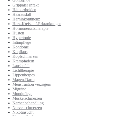
Gonorrhoe
Grippaler Infekt
Hämorrhoiden
Haarausfall
Harninkontinenz
Herz-Kreislauf-Erkrankungen
Hormonersatztherapie
Husten
Hypertonie
Intimpflege
Kondome
Kopflaus
Kopfschmerzen
Krampfadern
Lausbefall
Lichttherapie
Lippenherpes
Magen-Darm
Menstruation verzögern
Migräne
Mundpflege
Muskelschmerzen
Narbenbehandlung
Nervenschmerzen
Nikotinsucht