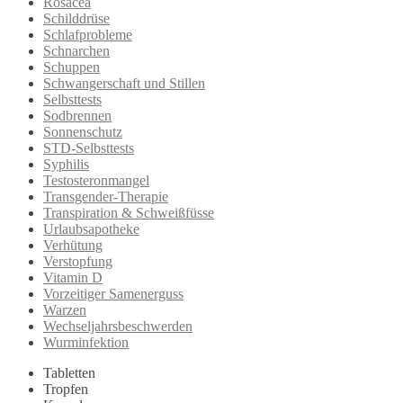
Rosacea
Schilddrüse
Schlafprobleme
Schnarchen
Schuppen
Schwangerschaft und Stillen
Selbsttests
Sodbrennen
Sonnenschutz
STD-Selbsttests
Syphilis
Testosteronmangel
Transgender-Therapie
Transpiration & Schweißfüsse
Urlaubsapotheke
Verhütung
Verstopfung
Vitamin D
Vorzeitiger Samenerguss
Warzen
Wechseljahrsbeschwerden
Wurminfektion
Tabletten
Tropfen