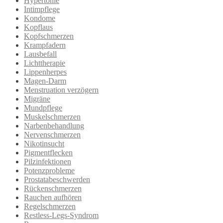
Hypertonie
Intimpflege
Kondome
Kopflaus
Kopfschmerzen
Krampfadern
Lausbefall
Lichttherapie
Lippenherpes
Magen-Darm
Menstruation verzögern
Migräne
Mundpflege
Muskelschmerzen
Narbenbehandlung
Nervenschmerzen
Nikotinsucht
Pigmentflecken
Pilzinfektionen
Potenzprobleme
Prostatabeschwerden
Rückenschmerzen
Rauchen aufhören
Regelschmerzen
Restless-Legs-Syndrom