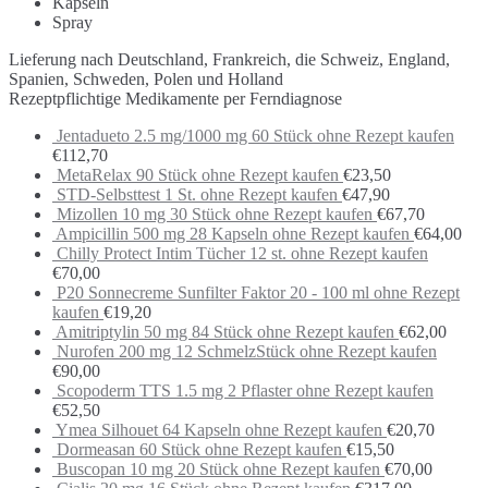
Kapseln
Spray
Lieferung nach Deutschland, Frankreich, die Schweiz, England,
Spanien, Schweden, Polen und Holland
Rezeptpflichtige Medikamente per Ferndiagnose
Jentadueto 2.5 mg/1000 mg 60 Stück ohne Rezept kaufen
€
112,70
MetaRelax 90 Stück ohne Rezept kaufen
€
23,50
STD-Selbsttest 1 St. ohne Rezept kaufen
€
47,90
Mizollen 10 mg 30 Stück ohne Rezept kaufen
€
67,70
Ampicillin 500 mg 28 Kapseln ohne Rezept kaufen
€
64,00
Chilly Protect Intim Tücher 12 st. ohne Rezept kaufen
€
70,00
P20 Sonnecreme Sunfilter Faktor 20 - 100 ml ohne Rezept
kaufen
€
19,20
Amitriptylin 50 mg 84 Stück ohne Rezept kaufen
€
62,00
Nurofen 200 mg 12 SchmelzStück ohne Rezept kaufen
€
90,00
Scopoderm TTS 1.5 mg 2 Pflaster ohne Rezept kaufen
€
52,50
Ymea Silhouet 64 Kapseln ohne Rezept kaufen
€
20,70
Dormeasan 60 Stück ohne Rezept kaufen
€
15,50
Buscopan 10 mg 20 Stück ohne Rezept kaufen
€
70,00