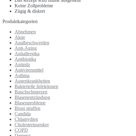
Das Rezept wird online ausgestellt
Keine Zollprobleme
Zügig & diskret
Produktkategorien
Abnehmen
Akne
Analbeschwerden
Anti-Aging
Antiallergika
Antibiotika
Antipilz
Antivirenmittel
Asthma
Augenkrankheiten
Bakterielle Infektionen
Bauchschmerzen
Blasenentzündung
Blasenprobleme
Brust straffen
Candida
Chlamydien
Cholesterinsenker
COPD
Demenz