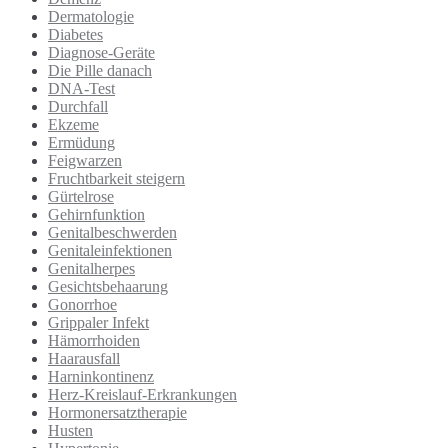
Dermatologie
Diabetes
Diagnose-Geräte
Die Pille danach
DNA-Test
Durchfall
Ekzeme
Ermüdung
Feigwarzen
Fruchtbarkeit steigern
Gürtelrose
Gehirnfunktion
Genitalbeschwerden
Genitaleinfektionen
Genitalherpes
Gesichtsbehaarung
Gonorrhoe
Grippaler Infekt
Hämorrhoiden
Haarausfall
Harninkontinenz
Herz-Kreislauf-Erkrankungen
Hormonersatztherapie
Husten