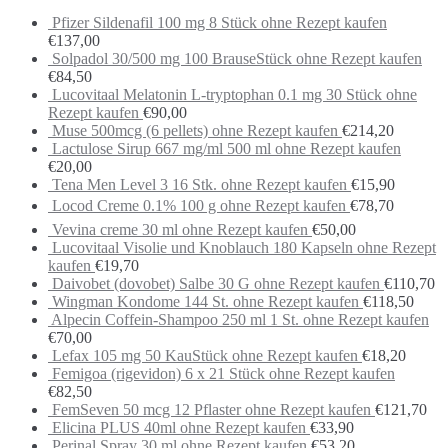
Pfizer Sildenafil 100 mg 8 Stück ohne Rezept kaufen
€
137,00
Solpadol 30/500 mg 100 BrauseStück ohne Rezept kaufen
€
84,50
Lucovitaal Melatonin L-tryptophan 0.1 mg 30 Stück ohne
Rezept kaufen
€
90,00
Muse 500mcg (6 pellets) ohne Rezept kaufen
€
214,20
Lactulose Sirup 667 mg/ml 500 ml ohne Rezept kaufen
€
20,00
Tena Men Level 3 16 Stk. ohne Rezept kaufen
€
15,90
Locod Creme 0.1% 100 g ohne Rezept kaufen
€
78,70
Vevina creme 30 ml ohne Rezept kaufen
€
50,00
Lucovitaal Visolie und Knoblauch 180 Kapseln ohne Rezept
kaufen
€
19,70
Daivobet (dovobet) Salbe 30 G ohne Rezept kaufen
€
110,70
Wingman Kondome 144 St. ohne Rezept kaufen
€
118,50
Alpecin Coffein-Shampoo 250 ml 1 St. ohne Rezept kaufen
€
70,00
Lefax 105 mg 50 KauStück ohne Rezept kaufen
€
18,20
Femigoa (rigevidon) 6 x 21 Stück ohne Rezept kaufen
€
82,50
FemSeven 50 mcg 12 Pflaster ohne Rezept kaufen
€
121,70
Elicina PLUS 40ml ohne Rezept kaufen
€
33,90
Perinal Spray 30 ml ohne Rezept kaufen
€
53,20