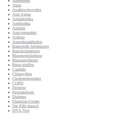
Abnehmen
Akne
Analbeschwerden
Anti-Aging
Antiallergika
Antibiotika
Antipilz
Antivirenmittel
Asthma
Augenkrankheiten
Bakterielle Infektionen
Bauchschmerzen
Blasenentzündung
Blasenprobleme
Brust straffen
Candida
Chlamydien
Cholesterinsenker
COPD
Demenz
Dermatologie
Diabetes
Diagnose-Geräte
Die Pille danach
DNA-Test