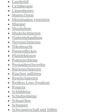
Lausbefall
Lichttherapie
Lippenherpes
Magen-Darm
Menstruation verzögern
Migräne
Mundpflege
Muskelschmerzen
Narbenbehandlung
Nervenschmerzen
Nikotinsucht
Pigmentflecken
Pilzinfektionen
Potenzprobleme
Prostatabeschwerden
Rückenschmerzen
Rauchen aufhören
Regelschmerzen
Restless-Legs-Syndrom
Rosacea
Schilddrüse
Schlafprobleme
Schnarchen
Schuppen
Schwangerschaft und Stillen