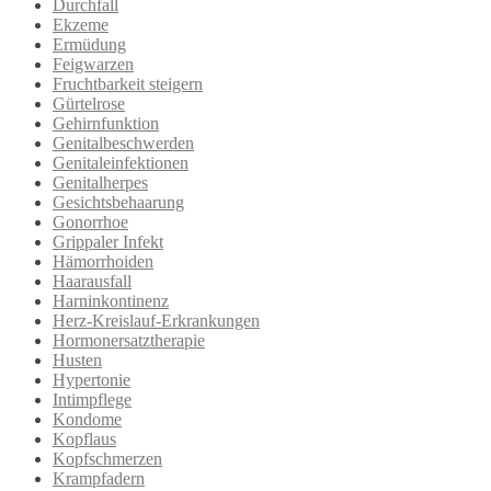
Durchfall
Ekzeme
Ermüdung
Feigwarzen
Fruchtbarkeit steigern
Gürtelrose
Gehirnfunktion
Genitalbeschwerden
Genitaleinfektionen
Genitalherpes
Gesichtsbehaarung
Gonorrhoe
Grippaler Infekt
Hämorrhoiden
Haarausfall
Harninkontinenz
Herz-Kreislauf-Erkrankungen
Hormonersatztherapie
Husten
Hypertonie
Intimpflege
Kondome
Kopflaus
Kopfschmerzen
Krampfadern