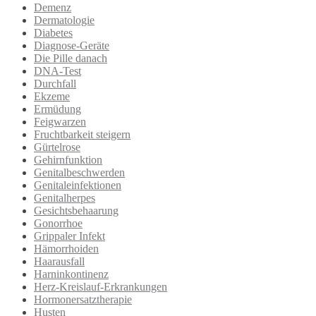
Demenz
Dermatologie
Diabetes
Diagnose-Geräte
Die Pille danach
DNA-Test
Durchfall
Ekzeme
Ermüdung
Feigwarzen
Fruchtbarkeit steigern
Gürtelrose
Gehirnfunktion
Genitalbeschwerden
Genitaleinfektionen
Genitalherpes
Gesichtsbehaarung
Gonorrhoe
Grippaler Infekt
Hämorrhoiden
Haarausfall
Harninkontinenz
Herz-Kreislauf-Erkrankungen
Hormonersatztherapie
Husten