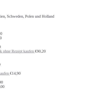
nien, Schweden, Polen und Holland
90
0
0
ck ohne Rezept kaufen
€
90,20
0
kaufen
€
14,90
90
,00