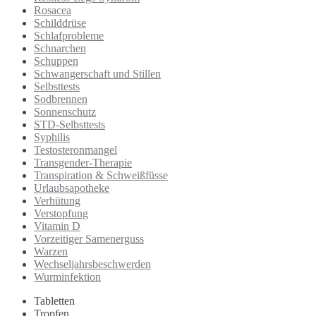
Rosacea
Schilddrüse
Schlafprobleme
Schnarchen
Schuppen
Schwangerschaft und Stillen
Selbsttests
Sodbrennen
Sonnenschutz
STD-Selbsttests
Syphilis
Testosteronmangel
Transgender-Therapie
Transpiration & Schweißfüsse
Urlaubsapotheke
Verhütung
Verstopfung
Vitamin D
Vorzeitiger Samenerguss
Warzen
Wechseljahrsbeschwerden
Wurminfektion
Tabletten
Tropfen