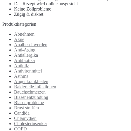
Das Rezept wird online ausgestellt
Keine Zollprobleme
Zügig & diskret
Produktkategorien
Abnehmen
Akne
Analbeschwerden
Anti-Aging
Antiallergika
Antibiotika
Antipilz
Antivirenmittel
Asthma
Augenkrankheiten
Bakterielle Infektionen
Bauchschmerzen
Blasenentzündung
Blasenprobleme
Brust straffen
Candida
Chlamydien
Cholesterinsenker
COPD