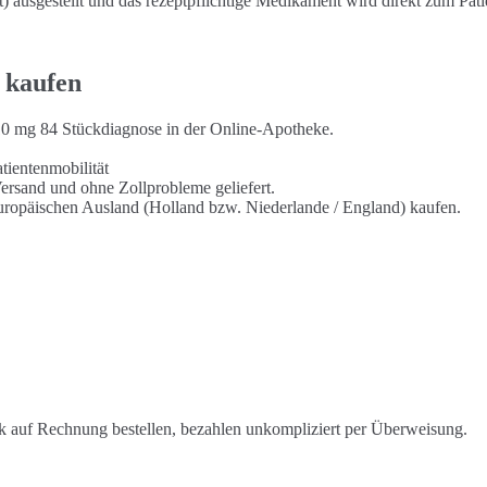
ausgestellt und das rezeptpflichtige Medikament wird direkt zum Pati
 kaufen
 10 mg 84 Stückdiagnose in der Online-Apotheke.
tientenmobilität
Versand und ohne Zollprobleme geliefert.
europäischen Ausland (Holland bzw. Niederlande / England) kaufen.
 auf Rechnung bestellen, bezahlen unkompliziert per Überweisung.