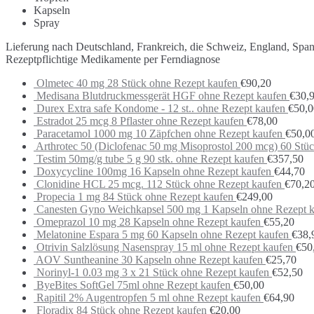
Kapseln
Spray
Lieferung nach Deutschland, Frankreich, die Schweiz, England, Spa
Rezeptpflichtige Medikamente per Ferndiagnose
Olmetec 40 mg 28 Stück ohne Rezept kaufen
€
90,20
Medisana Blutdruckmessgerät HGF ohne Rezept kaufen
€
30,
Durex Extra safe Kondome - 12 st.. ohne Rezept kaufen
€
50,0
Estradot 25 mcg 8 Pflaster ohne Rezept kaufen
€
78,00
Paracetamol 1000 mg 10 Zäpfchen ohne Rezept kaufen
€
50,0
Arthrotec 50 (Diclofenac 50 mg Misoprostol 200 mcg) 60 Stü
Testim 50mg/g tube 5 g 90 stk. ohne Rezept kaufen
€
357,50
Doxycycline 100mg 16 Kapseln ohne Rezept kaufen
€
44,70
Clonidine HCL 25 mcg. 112 Stück ohne Rezept kaufen
€
70,2
Propecia 1 mg 84 Stück ohne Rezept kaufen
€
249,00
Canesten Gyno Weichkapsel 500 mg 1 Kapseln ohne Rezept 
Omeprazol 10 mg 28 Kapseln ohne Rezept kaufen
€
55,20
Melatonine Espara 5 mg 60 Kapseln ohne Rezept kaufen
€
38,
Otrivin Salzlösung Nasenspray 15 ml ohne Rezept kaufen
€
50
AOV Suntheanine 30 Kapseln ohne Rezept kaufen
€
25,70
Norinyl-1 0.03 mg 3 x 21 Stück ohne Rezept kaufen
€
52,50
ByeBites SoftGel 75ml ohne Rezept kaufen
€
50,00
Rapitil 2% Augentropfen 5 ml ohne Rezept kaufen
€
64,90
Floradix 84 Stück ohne Rezept kaufen
€
20,00