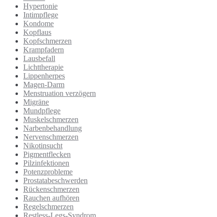
Hypertonie
Intimpflege
Kondome
Kopflaus
Kopfschmerzen
Krampfadern
Lausbefall
Lichttherapie
Lippenherpes
Magen-Darm
Menstruation verzögern
Migräne
Mundpflege
Muskelschmerzen
Narbenbehandlung
Nervenschmerzen
Nikotinsucht
Pigmentflecken
Pilzinfektionen
Potenzprobleme
Prostatabeschwerden
Rückenschmerzen
Rauchen aufhören
Regelschmerzen
Restless-Legs-Syndrom