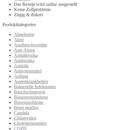
Das Rezept wird online ausgestellt
Keine Zollprobleme
Zügig & diskret
Produktkategorien
Abnehmen
Akne
Analbeschwerden
Anti-Aging
Antiallergika
Antibiotika
Antipilz
Antivirenmittel
Asthma
Augenkrankheiten
Bakterielle Infektionen
Bauchschmerzen
Blasenentzündung
Blasenprobleme
Brust straffen
Candida
Chlamydien
Cholesterinsenker
COPD