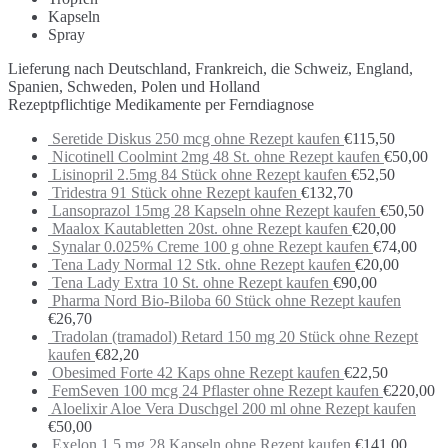
Kapseln
Spray
Lieferung nach Deutschland, Frankreich, die Schweiz, England,
Spanien, Schweden, Polen und Holland
Rezeptpflichtige Medikamente per Ferndiagnose
Seretide Diskus 250 mcg ohne Rezept kaufen
€
115,50
Nicotinell Coolmint 2mg 48 St. ohne Rezept kaufen
€
50,00
Lisinopril 2.5mg 84 Stück ohne Rezept kaufen
€
52,50
Tridestra 91 Stück ohne Rezept kaufen
€
132,70
Lansoprazol 15mg 28 Kapseln ohne Rezept kaufen
€
50,50
Maalox Kautabletten 20st. ohne Rezept kaufen
€
20,00
Synalar 0.025% Creme 100 g ohne Rezept kaufen
€
74,00
Tena Lady Normal 12 Stk. ohne Rezept kaufen
€
20,00
Tena Lady Extra 10 St. ohne Rezept kaufen
€
90,00
Pharma Nord Bio-Biloba 60 Stück ohne Rezept kaufen
€
26,70
Tradolan (tramadol) Retard 150 mg 20 Stück ohne Rezept
kaufen
€
82,20
Obesimed Forte 42 Kaps ohne Rezept kaufen
€
22,50
FemSeven 100 mcg 24 Pflaster ohne Rezept kaufen
€
220,00
Aloelixir Aloe Vera Duschgel 200 ml ohne Rezept kaufen
€
50,00
Exelon 1.5 mg 28 Kapseln ohne Rezept kaufen
€
141,00