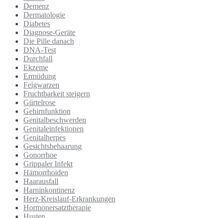
Demenz
Dermatologie
Diabetes
Diagnose-Geräte
Die Pille danach
DNA-Test
Durchfall
Ekzeme
Ermüdung
Feigwarzen
Fruchtbarkeit steigern
Gürtelrose
Gehirnfunktion
Genitalbeschwerden
Genitaleinfektionen
Genitalherpes
Gesichtsbehaarung
Gonorrhoe
Grippaler Infekt
Hämorrhoiden
Haarausfall
Harninkontinenz
Herz-Kreislauf-Erkrankungen
Hormonersatztherapie
Husten