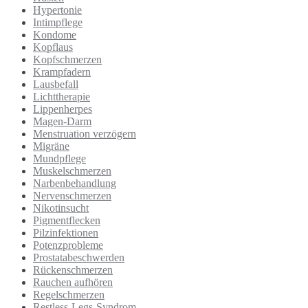
Hypertonie
Intimpflege
Kondome
Kopflaus
Kopfschmerzen
Krampfadern
Lausbefall
Lichttherapie
Lippenherpes
Magen-Darm
Menstruation verzögern
Migräne
Mundpflege
Muskelschmerzen
Narbenbehandlung
Nervenschmerzen
Nikotinsucht
Pigmentflecken
Pilzinfektionen
Potenzprobleme
Prostatabeschwerden
Rückenschmerzen
Rauchen aufhören
Regelschmerzen
Restless-Legs-Syndrom