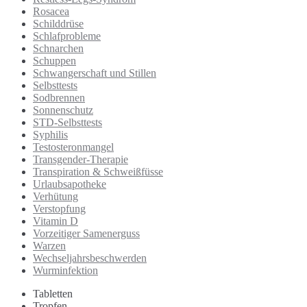
Rosacea
Schilddrüse
Schlafprobleme
Schnarchen
Schuppen
Schwangerschaft und Stillen
Selbsttests
Sodbrennen
Sonnenschutz
STD-Selbsttests
Syphilis
Testosteronmangel
Transgender-Therapie
Transpiration & Schweißfüsse
Urlaubsapotheke
Verhütung
Verstopfung
Vitamin D
Vorzeitiger Samenerguss
Warzen
Wechseljahrsbeschwerden
Wurminfektion
Tabletten
Tropfen