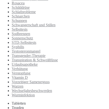
Rosacea
Schilddrüse
Schlafprobleme
Schnarchen
Schuppen
Schwangerschaft und Stillen
Selbsttests
Sodbrennen
Sonnenschutz
STD-Selbsttests
Syphilis
Testosteronmangel
Transgender-Therapie
Transpiration & Schweißfüsse
Urlaubsapotheke
Verhütung
Verstopfung
Vitamin D
Vorzeitiger Samenerguss
Warzen
Wechseljahrsbeschwerden
Wurminfektion
Tabletten
Tropfen