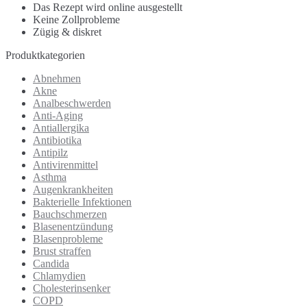
Das Rezept wird online ausgestellt
Keine Zollprobleme
Zügig & diskret
Produktkategorien
Abnehmen
Akne
Analbeschwerden
Anti-Aging
Antiallergika
Antibiotika
Antipilz
Antivirenmittel
Asthma
Augenkrankheiten
Bakterielle Infektionen
Bauchschmerzen
Blasenentzündung
Blasenprobleme
Brust straffen
Candida
Chlamydien
Cholesterinsenker
COPD