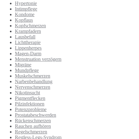
Hypertonie
Intimpflege
Kondome
Kopflaus
Kopfschmerzen
Krampfadern
Lausbefall
Lichttherapie
Lippenherpes
Magen-Darm
Menstruation verzögern
Migräne
Mundpflege
Muskelschmerzen
Narbenbehandlung
Nervenschmerzen
Nikotinsucht
Pigmentflecken
Pilzinfektionen
Potenzprobleme
Prostatabeschwerden
Rückenschmerzen
Rauchen aufhören
Regelschmerzen
Restless-Legs-Syndrom