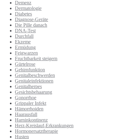
Demenz
Dermatologie
Diabetes
Diagnose-Geräte
Die Pille danach
DNA-Test
Durchfall
Ekzeme
Ermüdung
Feigwarzen
Fruchtbarkeit steigern
Gürtelrose
Gehirnfunktion
Genitalbeschwerden
Genitaleinfektionen
Genitalherpes
Gesichtsbehaarung
Gonorrhoe
Grippaler Infekt
Hämorrhoiden
Haarausfall
Harninkontinenz
Herz-Kreislauf-Erkrankungen
Hormonersatztherapie
Husten