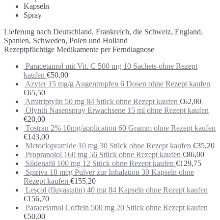
Kapseln
Spray
Lieferung nach Deutschland, Frankreich, die Schweiz, England,
Spanien, Schweden, Polen und Holland
Rezeptpflichtige Medikamente per Ferndiagnose
Paracetamol mit Vit. C 500 mg 10 Sachets ohne Rezept
kaufen
€
50,00
Azyter 15 mg/g Augentropfen 6 Dosen ohne Rezept kaufen
€
65,50
Amitriptylin 50 mg 84 Stück ohne Rezept kaufen
€
62,00
Olynth Nasenspray Erwachsene 15 ml ohne Rezept kaufen
€
20,00
Tostran 2% 10mg/application 60 Gramm ohne Rezept kaufen
€
143,00
Metoclopramide 10 mg 30 Stück ohne Rezept kaufen
€
35,20
Propranolol 160 mg 56 Stück ohne Rezept kaufen
€
86,00
Sildenafil 100 mg 12 Stück ohne Rezept kaufen
€
129,75
Spiriva 18 mcg Pulver zur Inhalation 30 Kapseln ohne
Rezept kaufen
€
155,20
Lescol (fluvastatin) 40 mg 84 Kapseln ohne Rezept kaufen
€
156,70
Paracetamol Coffein 500 mg 20 Stück ohne Rezept kaufen
€
50,00