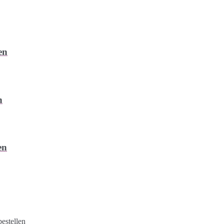
en
n
en
estellen