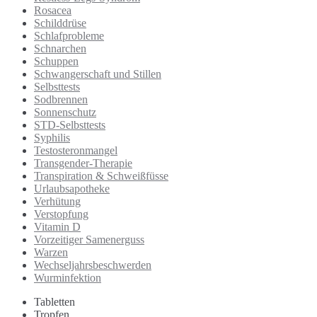
Rosacea
Schilddrüse
Schlafprobleme
Schnarchen
Schuppen
Schwangerschaft und Stillen
Selbsttests
Sodbrennen
Sonnenschutz
STD-Selbsttests
Syphilis
Testosteronmangel
Transgender-Therapie
Transpiration & Schweißfüsse
Urlaubsapotheke
Verhütung
Verstopfung
Vitamin D
Vorzeitiger Samenerguss
Warzen
Wechseljahrsbeschwerden
Wurminfektion
Tabletten
Tropfen