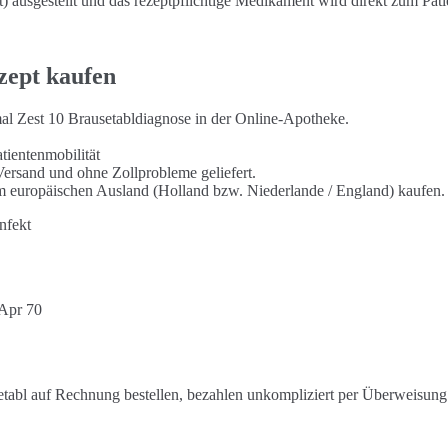
ausgestellt und das rezeptpflichtige Medikament wird direkt zum Pati
zept kaufen
imal Zest 10 Brausetabldiagnose in der Online-Apotheke.
tientenmobilität
Versand und ohne Zollprobleme geliefert.
im europäischen Ausland (Holland bzw. Niederlande / England) kaufen.
nfekt
 Apr 70
tabl auf Rechnung bestellen, bezahlen unkompliziert per Überweisung