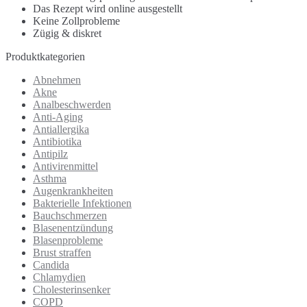
Das Rezept wird online ausgestellt
Keine Zollprobleme
Zügig & diskret
Produktkategorien
Abnehmen
Akne
Analbeschwerden
Anti-Aging
Antiallergika
Antibiotika
Antipilz
Antivirenmittel
Asthma
Augenkrankheiten
Bakterielle Infektionen
Bauchschmerzen
Blasenentzündung
Blasenprobleme
Brust straffen
Candida
Chlamydien
Cholesterinsenker
COPD