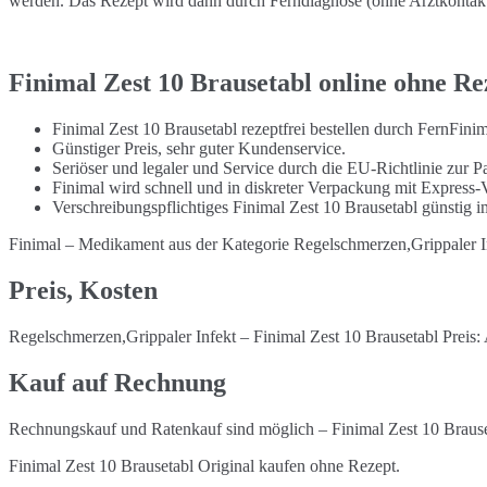
werden. Das Rezept wird dann durch Ferndiagnose (ohne Arztkontakt) 
Finimal Zest 10 Brausetabl online ohne Re
Finimal Zest 10 Brausetabl rezeptfrei bestellen durch FernFin
Günstiger Preis, sehr guter Kundenservice.
Seriöser und legaler und Service durch die EU-Richtlinie zur Pa
Finimal wird schnell und in diskreter Verpackung mit Express-
Verschreibungspflichtiges Finimal Zest 10 Brausetabl günstig 
Finimal – Medikament aus der Kategorie Regelschmerzen,Grippaler I
Preis, Kosten
Regelschmerzen,Grippaler Infekt – Finimal Zest 10 Brausetabl Preis:
Kauf auf Rechnung
Rechnungskauf und Ratenkauf sind möglich – Finimal Zest 10 Brause
Finimal Zest 10 Brausetabl Original kaufen ohne Rezept.