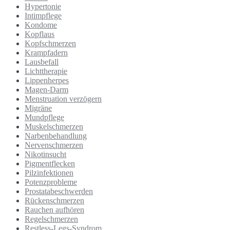
Hypertonie
Intimpflege
Kondome
Kopflaus
Kopfschmerzen
Krampfadern
Lausbefall
Lichttherapie
Lippenherpes
Magen-Darm
Menstruation verzögern
Migräne
Mundpflege
Muskelschmerzen
Narbenbehandlung
Nervenschmerzen
Nikotinsucht
Pigmentflecken
Pilzinfektionen
Potenzprobleme
Prostatabeschwerden
Rückenschmerzen
Rauchen aufhören
Regelschmerzen
Restless-Legs-Syndrom