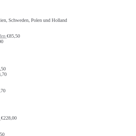
nien, Schweden, Polen und Holland
fen
€
85,50
00
,50
,70
,70
€
228,00
,50