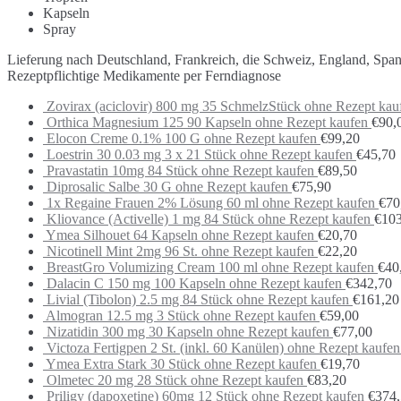
Kapseln
Spray
Lieferung nach Deutschland, Frankreich, die Schweiz, England, Spa
Rezeptpflichtige Medikamente per Ferndiagnose
Zovirax (aciclovir) 800 mg 35 SchmelzStück ohne Rezept kau
Orthica Magnesium 125 90 Kapseln ohne Rezept kaufen
€
90,
Elocon Creme 0.1% 100 G ohne Rezept kaufen
€
99,20
Loestrin 30 0.03 mg 3 x 21 Stück ohne Rezept kaufen
€
45,70
Pravastatin 10mg 84 Stück ohne Rezept kaufen
€
89,50
Diprosalic Salbe 30 G ohne Rezept kaufen
€
75,90
1x Regaine Frauen 2% Lösung 60 ml ohne Rezept kaufen
€
70
Kliovance (Activelle) 1 mg 84 Stück ohne Rezept kaufen
€
103
Ymea Silhouet 64 Kapseln ohne Rezept kaufen
€
20,70
Nicotinell Mint 2mg 96 St. ohne Rezept kaufen
€
22,20
BreastGro Volumizing Cream 100 ml ohne Rezept kaufen
€
40
Dalacin C 150 mg 100 Kapseln ohne Rezept kaufen
€
342,70
Livial (Tibolon) 2.5 mg 84 Stück ohne Rezept kaufen
€
161,20
Almogran 12.5 mg 3 Stück ohne Rezept kaufen
€
59,00
Nizatidin 300 mg 30 Kapseln ohne Rezept kaufen
€
77,00
Victoza Fertigpen 2 St. (inkl. 60 Kanülen) ohne Rezept kaufen
Ymea Extra Stark 30 Stück ohne Rezept kaufen
€
19,70
Olmetec 20 mg 28 Stück ohne Rezept kaufen
€
83,20
Priligy (dapoxetine) 60mg 12 Stück ohne Rezept kaufen
€
374