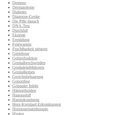
Demenz
Dermatologie
Diabetes
Diagnose-Geräte
Die Pille danach
DNA-Test
Durchfall
Ekzeme
Ermüdung
Feigwarzen
Fruchtbarkeit steigern
Gürtelrose
Gehirnfunktion
Genitalbeschwerden
Genitaleinfektionen
Genitalherpes
Gesichtsbehaarung
Gonorrhoe
Grippaler Infekt
Hämorrhoiden
Haarausfall
Harninkontinenz
Herz-Kreislauf-Erkrankungen
Hormonersatztherapie
Husten