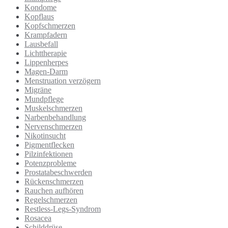
Kondome
Kopflaus
Kopfschmerzen
Krampfadern
Lausbefall
Lichttherapie
Lippenherpes
Magen-Darm
Menstruation verzögern
Migräne
Mundpflege
Muskelschmerzen
Narbenbehandlung
Nervenschmerzen
Nikotinsucht
Pigmentflecken
Pilzinfektionen
Potenzprobleme
Prostatabeschwerden
Rückenschmerzen
Rauchen aufhören
Regelschmerzen
Restless-Legs-Syndrom
Rosacea
Schilddrüse