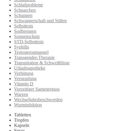
Schlafprobleme
Schnarchen
Schuppen
Schwangerschaft und Stillen
Selbsttests
Sodbrennen
Sonnenschutz
STD-Selbsttests
Syphilis
Testosteronmangel
Transgender-Therapie
Transpiration & Schweißfüsse
Urlaubsapotheke
Verhütung
Verstopfung
Vitamin D
Vorzeitiger Samenerguss
Warzen
Wechseljahrsbeschwerden
Wurminfektion
Tabletten
Tropfen
Kapseln
Spray