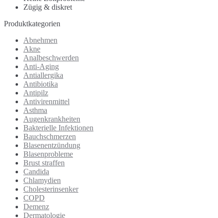
Zügig & diskret
Produktkategorien
Abnehmen
Akne
Analbeschwerden
Anti-Aging
Antiallergika
Antibiotika
Antipilz
Antivirenmittel
Asthma
Augenkrankheiten
Bakterielle Infektionen
Bauchschmerzen
Blasenentzündung
Blasenprobleme
Brust straffen
Candida
Chlamydien
Cholesterinsenker
COPD
Demenz
Dermatologie