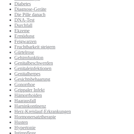
Diabetes
Diagnose-Geräte
Die Pille danach
DNA-Test
Durchfall
Ekzeme
Ermüdung
Feigwarzen
Fruchtbarkeit steigern
Gürtelrose
Gehirnfunktion
Genitalbeschwerden
Genitaleinfektionen
Genitalherpes
Gesichtsbehaarung
Gonorrhoe
Grippaler Infekt
Hämorrhoiden
Haarausfall
Harninkontinenz
Herz-Kreislauf-Erkrankungen
Hormonersatztherapie
Husten
Hypertonie
Intimpflege