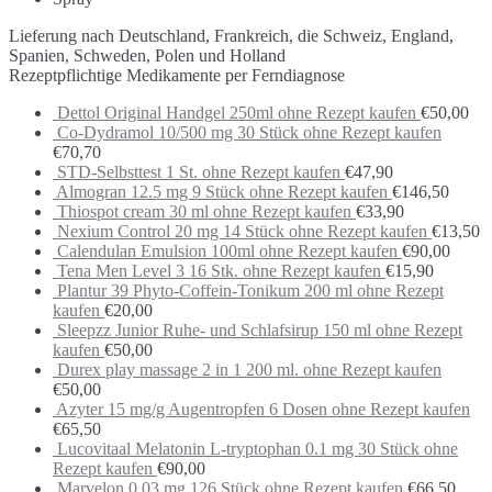
Lieferung nach Deutschland, Frankreich, die Schweiz, England,
Spanien, Schweden, Polen und Holland
Rezeptpflichtige Medikamente per Ferndiagnose
Dettol Original Handgel 250ml ohne Rezept kaufen
€
50,00
Co-Dydramol 10/500 mg 30 Stück ohne Rezept kaufen
€
70,70
STD-Selbsttest 1 St. ohne Rezept kaufen
€
47,90
Almogran 12.5 mg 9 Stück ohne Rezept kaufen
€
146,50
Thiospot cream 30 ml ohne Rezept kaufen
€
33,90
Nexium Control 20 mg 14 Stück ohne Rezept kaufen
€
13,50
Calendulan Emulsion 100ml ohne Rezept kaufen
€
90,00
Tena Men Level 3 16 Stk. ohne Rezept kaufen
€
15,90
Plantur 39 Phyto-Coffein-Tonikum 200 ml ohne Rezept
kaufen
€
20,00
Sleepzz Junior Ruhe- und Schlafsirup 150 ml ohne Rezept
kaufen
€
50,00
Durex play massage 2 in 1 200 ml. ohne Rezept kaufen
€
50,00
Azyter 15 mg/g Augentropfen 6 Dosen ohne Rezept kaufen
€
65,50
Lucovitaal Melatonin L-tryptophan 0.1 mg 30 Stück ohne
Rezept kaufen
€
90,00
Marvelon 0.03 mg 126 Stück ohne Rezept kaufen
€
66,50