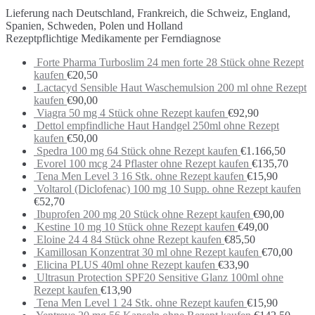
Lieferung nach Deutschland, Frankreich, die Schweiz, England,
Spanien, Schweden, Polen und Holland
Rezeptpflichtige Medikamente per Ferndiagnose
Forte Pharma Turboslim 24 men forte 28 Stück ohne Rezept
kaufen
€
20,50
Lactacyd Sensible Haut Waschemulsion 200 ml ohne Rezept
kaufen
€
90,00
Viagra 50 mg 4 Stück ohne Rezept kaufen
€
92,90
Dettol empfindliche Haut Handgel 250ml ohne Rezept
kaufen
€
50,00
Spedra 100 mg 64 Stück ohne Rezept kaufen
€
1.166,50
Evorel 100 mcg 24 Pflaster ohne Rezept kaufen
€
135,70
Tena Men Level 3 16 Stk. ohne Rezept kaufen
€
15,90
Voltarol (Diclofenac) 100 mg 10 Supp. ohne Rezept kaufen
€
52,70
Ibuprofen 200 mg 20 Stück ohne Rezept kaufen
€
90,00
Kestine 10 mg 10 Stück ohne Rezept kaufen
€
49,00
Eloine 24 4 84 Stück ohne Rezept kaufen
€
85,50
Kamillosan Konzentrat 30 ml ohne Rezept kaufen
€
70,00
Elicina PLUS 40ml ohne Rezept kaufen
€
33,90
Ultrasun Protection SPF20 Sensitive Glanz 100ml ohne
Rezept kaufen
€
13,90
Tena Men Level 1 24 Stk. ohne Rezept kaufen
€
15,90