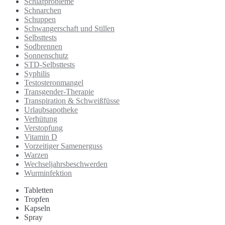
Schlafprobleme
Schnarchen
Schuppen
Schwangerschaft und Stillen
Selbsttests
Sodbrennen
Sonnenschutz
STD-Selbsttests
Syphilis
Testosteronmangel
Transgender-Therapie
Transpiration & Schweißfüsse
Urlaubsapotheke
Verhütung
Verstopfung
Vitamin D
Vorzeitiger Samenerguss
Warzen
Wechseljahrsbeschwerden
Wurminfektion
Tabletten
Tropfen
Kapseln
Spray