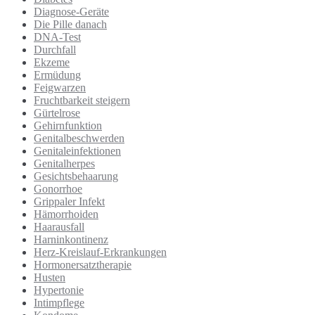
Diagnose-Geräte
Die Pille danach
DNA-Test
Durchfall
Ekzeme
Ermüdung
Feigwarzen
Fruchtbarkeit steigern
Gürtelrose
Gehirnfunktion
Genitalbeschwerden
Genitaleinfektionen
Genitalherpes
Gesichtsbehaarung
Gonorrhoe
Grippaler Infekt
Hämorrhoiden
Haarausfall
Harninkontinenz
Herz-Kreislauf-Erkrankungen
Hormonersatztherapie
Husten
Hypertonie
Intimpflege