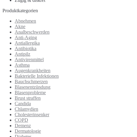
Zügig & diskret
Produktkategorien
Abnehmen
Akne
Analbeschwerden
Anti-Aging
Antiallergika
Antibiotika
Antipilz
Antivirenmittel
Asthma
Augenkrankheiten
Bakterielle Infektionen
Bauchschmerzen
Blasenentzündung
Blasenprobleme
Brust straffen
Candida
Chlamydien
Cholesterinsenker
COPD
Demenz
Dermatologie
Diabetes