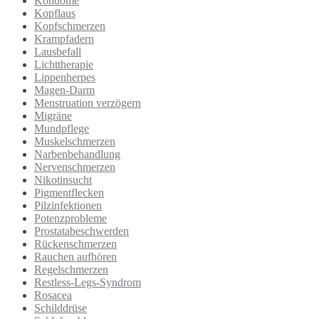
Kondome
Kopflaus
Kopfschmerzen
Krampfadern
Lausbefall
Lichttherapie
Lippenherpes
Magen-Darm
Menstruation verzögern
Migräne
Mundpflege
Muskelschmerzen
Narbenbehandlung
Nervenschmerzen
Nikotinsucht
Pigmentflecken
Pilzinfektionen
Potenzprobleme
Prostatabeschwerden
Rückenschmerzen
Rauchen aufhören
Regelschmerzen
Restless-Legs-Syndrom
Rosacea
Schilddrüse