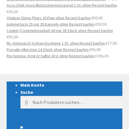
Accu-Chek Aviva Blutzuckermessgerät 1 St. ohne Rezept kaufen
€
54,20
Otalgan Sleep Plugs 20 Paar ohne Rezept kaufen
€
90,00
Indometacin 25 mg 28 Kapseln ohne Rezept kaufen
€
50,50
Codein (Codeinphosphat) 60 mg 28 Stück ohne Rezept kaufen
€
95,00
Mr. Antisnarch Schnarchschiene 1 St. ohne Rezept kaufen
€
27,90
Prevalin Allerstop 14 Stück ohne Rezept kaufen
€
90,00
Rectogesic 4 mg/g Salbe 30 g ohne Rezept kaufen
€
196,20
Mein Konto
Suche
Suche nach: