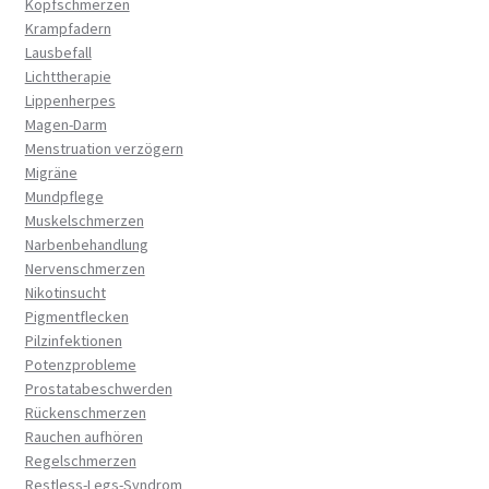
Kopfschmerzen
Krampfadern
Lausbefall
Lichttherapie
Lippenherpes
Magen-Darm
Menstruation verzögern
Migräne
Mundpflege
Muskelschmerzen
Narbenbehandlung
Nervenschmerzen
Nikotinsucht
Pigmentflecken
Pilzinfektionen
Potenzprobleme
Prostatabeschwerden
Rückenschmerzen
Rauchen aufhören
Regelschmerzen
Restless-Legs-Syndrom