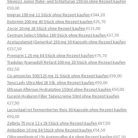
Sleepzz Junior Ruhe- und Schlafsirup 150 ml ohne Rezept kaufen
€
50,00
Imigran 100 mg 12 Stück ohne Rezept kaufen
€
344,20
Dolormin 200 mg 40 Stück ohne Rezept kaufen
€
25,70
Zocor 20 mg 28 Stück ohne Rezept kaufen
€
115,00
Centrum Select 50plus 180 Stück ohne Rezept kaufen
€
37,70
Acetazolamid (Generika) 250 mg 30 Kapseln ohne Rezept kaufen
€
157,50
Premarin 1.25 mg 84 Stück ohne Rezept kaufen
€
75,70
Tradolan (tramadol) Retard 200 mg 20 Stück ohne Rezept kaufen
€
92,50
Co-amoxiclav 500/125 mg 21 Stück ohne Rezept kaufen
€
59,00
Tena Lady Ultra Mini 28 Stk. ohne Rezept kaufen
€
90,00
Ultrasun Aftersun Hydratation 150ml ohne Rezept kaufen
€
50,00
Eucerin Hyaluron Filler Tagescreme 50ml ohne Rezept kaufen
€
27,90
Lucovitaal rot fermentierter Reis 30 Kapseln ohne Rezept kaufen
€
90,00
Zelleta 75 mcg 12 x 28 Stück ohne Rezept kaufen
€
87,90
Amlodipin 10 mg 84 Stück ohne Rezept kaufen
€
54,50
Chloramphenicol 1% Augensalbe 4 g ohne Rezept kaufen
€
67,20