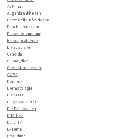
Asthma
Augenkrankheiten
Bakterielle Infektionen
Bauchschmerzen
Blasenentzündung
Blasenprobleme
Brust straffen
Candida
Chlamydien
Cholesterinsenker
COPD
Demenz
Dermatologie
Diabetes
Diagnose-Geräte
Die Pille danach
DNA-Test
Durchfall
Ekzeme
Ermüdung