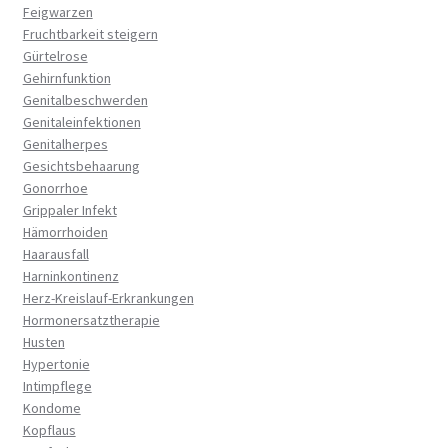
Feigwarzen
Fruchtbarkeit steigern
Gürtelrose
Gehirnfunktion
Genitalbeschwerden
Genitaleinfektionen
Genitalherpes
Gesichtsbehaarung
Gonorrhoe
Grippaler Infekt
Hämorrhoiden
Haarausfall
Harninkontinenz
Herz-Kreislauf-Erkrankungen
Hormonersatztherapie
Husten
Hypertonie
Intimpflege
Kondome
Kopflaus