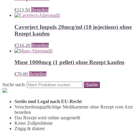
€
113,50
Bestellen
Caverject Impuls 20mcg/ml (10 injections) ohne
Rezept kaufen
€
516,20
Bestellen
Muse 1000mcg (1 pellet) ohne Rezept kaufen
€
70,00
Bestellen
Suche nach:
Seriös und Legal nach EU-Recht
Verschreibungspflichtige Medikamente ohne Rezept vom Arzt
bestellen
Das Rezept wird online ausgestellt
Keine Zollprobleme
Zügig & diskret