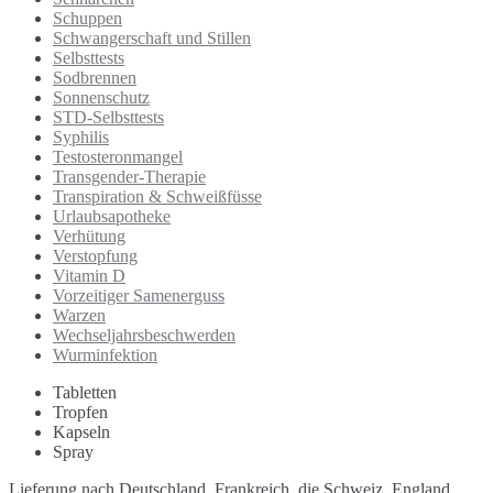
Schuppen
Schwangerschaft und Stillen
Selbsttests
Sodbrennen
Sonnenschutz
STD-Selbsttests
Syphilis
Testosteronmangel
Transgender-Therapie
Transpiration & Schweißfüsse
Urlaubsapotheke
Verhütung
Verstopfung
Vitamin D
Vorzeitiger Samenerguss
Warzen
Wechseljahrsbeschwerden
Wurminfektion
Tabletten
Tropfen
Kapseln
Spray
Lieferung nach Deutschland, Frankreich, die Schweiz, England,