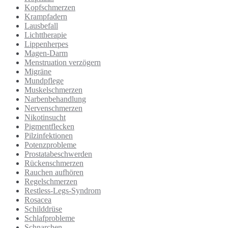
Kopfschmerzen
Krampfadern
Lausbefall
Lichttherapie
Lippenherpes
Magen-Darm
Menstruation verzögern
Migräne
Mundpflege
Muskelschmerzen
Narbenbehandlung
Nervenschmerzen
Nikotinsucht
Pigmentflecken
Pilzinfektionen
Potenzprobleme
Prostatabeschwerden
Rückenschmerzen
Rauchen aufhören
Regelschmerzen
Restless-Legs-Syndrom
Rosacea
Schilddrüse
Schlafprobleme
Schnarchen