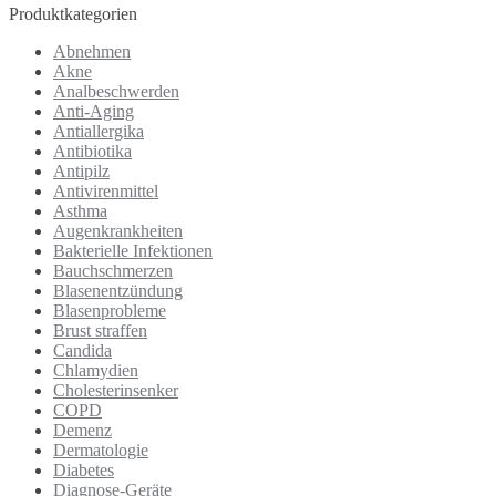
Produktkategorien
Abnehmen
Akne
Analbeschwerden
Anti-Aging
Antiallergika
Antibiotika
Antipilz
Antivirenmittel
Asthma
Augenkrankheiten
Bakterielle Infektionen
Bauchschmerzen
Blasenentzündung
Blasenprobleme
Brust straffen
Candida
Chlamydien
Cholesterinsenker
COPD
Demenz
Dermatologie
Diabetes
Diagnose-Geräte