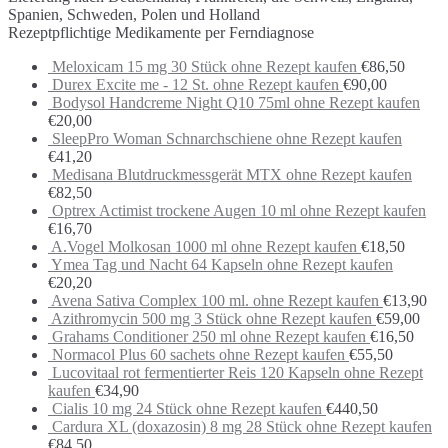
Spanien, Schweden, Polen und Holland
Rezeptpflichtige Medikamente per Ferndiagnose
Meloxicam 15 mg 30 Stück ohne Rezept kaufen
€
86,50
Durex Excite me - 12 St. ohne Rezept kaufen
€
90,00
Bodysol Handcreme Night Q10 75ml ohne Rezept kaufen
€
20,00
SleepPro Woman Schnarchschiene ohne Rezept kaufen
€
41,20
Medisana Blutdruckmessgerät MTX ohne Rezept kaufen
€
82,50
Optrex Actimist trockene Augen 10 ml ohne Rezept kaufen
€
16,70
A.Vogel Molkosan 1000 ml ohne Rezept kaufen
€
18,50
Ymea Tag und Nacht 64 Kapseln ohne Rezept kaufen
€
20,20
Avena Sativa Complex 100 ml. ohne Rezept kaufen
€
13,90
Azithromycin 500 mg 3 Stück ohne Rezept kaufen
€
59,00
Grahams Conditioner 250 ml ohne Rezept kaufen
€
16,50
Normacol Plus 60 sachets ohne Rezept kaufen
€
55,50
Lucovitaal rot fermentierter Reis 120 Kapseln ohne Rezept
kaufen
€
34,90
Cialis 10 mg 24 Stück ohne Rezept kaufen
€
440,50
Cardura XL (doxazosin) 8 mg 28 Stück ohne Rezept kaufen
€
84,50