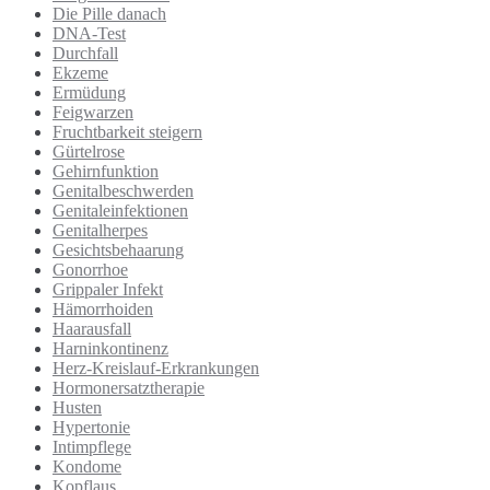
Die Pille danach
DNA-Test
Durchfall
Ekzeme
Ermüdung
Feigwarzen
Fruchtbarkeit steigern
Gürtelrose
Gehirnfunktion
Genitalbeschwerden
Genitaleinfektionen
Genitalherpes
Gesichtsbehaarung
Gonorrhoe
Grippaler Infekt
Hämorrhoiden
Haarausfall
Harninkontinenz
Herz-Kreislauf-Erkrankungen
Hormonersatztherapie
Husten
Hypertonie
Intimpflege
Kondome
Kopflaus