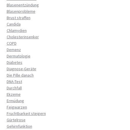
Blasenentzündung
Blasenprobleme
Brust straffen
Candida
Chlamydien
Cholesterinsenker
COPD
Demenz
Dermatologie
Diabetes
Diagnose-Geräte
Die Pille danach
DNA-Test
Durchfall
Ekzeme
Ermüdung
Feigwarzen
Fruchtbarkeit steigern
Gürtelrose
Gehirnfunktion