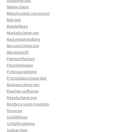
Lippenherpes
Magen-Darm
Menstruation verzögern
Migräne
Mundpflege
Muskelschmerzen
Narbenbehandlung
Nervenschmerzen
Nikotinsucht
Pigmentflecken
Pilzinfektionen
Potenzprobleme
Prostatabeschwerden
Rückenschmerzen
Rauchen aufhören
Regelschmerzen
Restless-Legs-Syndrom
Rosacea
Schilddrüse
Schlafprobleme
Schnarchen