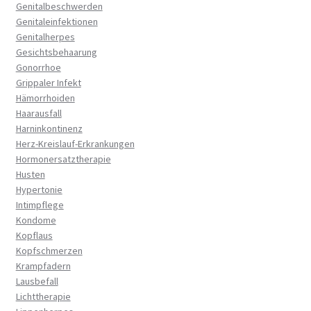
Genitalbeschwerden
Genitaleinfektionen
Genitalherpes
Gesichtsbehaarung
Gonorrhoe
Grippaler Infekt
Hämorrhoiden
Haarausfall
Harninkontinenz
Herz-Kreislauf-Erkrankungen
Hormonersatztherapie
Husten
Hypertonie
Intimpflege
Kondome
Kopflaus
Kopfschmerzen
Krampfadern
Lausbefall
Lichttherapie