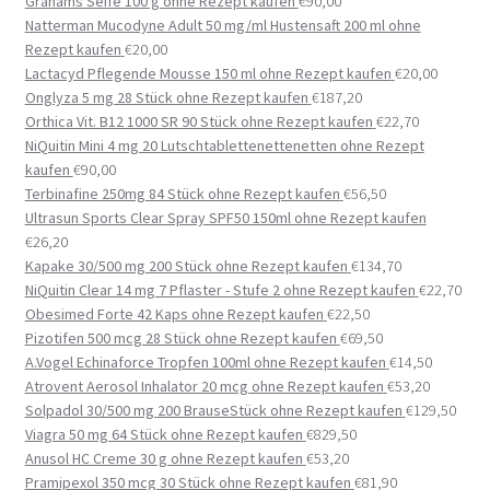
Grahams Seife 100 g ohne Rezept kaufen
€
90,00
Natterman Mucodyne Adult 50 mg/ml Hustensaft 200 ml ohne
Rezept kaufen
€
20,00
Lactacyd Pflegende Mousse 150 ml ohne Rezept kaufen
€
20,00
Onglyza 5 mg 28 Stück ohne Rezept kaufen
€
187,20
Orthica Vit. B12 1000 SR 90 Stück ohne Rezept kaufen
€
22,70
NiQuitin Mini 4 mg 20 Lutschtablettenettenetten ohne Rezept
kaufen
€
90,00
Terbinafine 250mg 84 Stück ohne Rezept kaufen
€
56,50
Ultrasun Sports Clear Spray SPF50 150ml ohne Rezept kaufen
€
26,20
Kapake 30/500 mg 200 Stück ohne Rezept kaufen
€
134,70
NiQuitin Clear 14 mg 7 Pflaster - Stufe 2 ohne Rezept kaufen
€
22,70
Obesimed Forte 42 Kaps ohne Rezept kaufen
€
22,50
Pizotifen 500 mcg 28 Stück ohne Rezept kaufen
€
69,50
A.Vogel Echinaforce Tropfen 100ml ohne Rezept kaufen
€
14,50
Atrovent Aerosol Inhalator 20 mcg ohne Rezept kaufen
€
53,20
Solpadol 30/500 mg 200 BrauseStück ohne Rezept kaufen
€
129,50
Viagra 50 mg 64 Stück ohne Rezept kaufen
€
829,50
Anusol HC Creme 30 g ohne Rezept kaufen
€
53,20
Pramipexol 350 mcg 30 Stück ohne Rezept kaufen
€
81,90