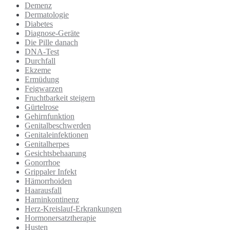
Demenz
Dermatologie
Diabetes
Diagnose-Geräte
Die Pille danach
DNA-Test
Durchfall
Ekzeme
Ermüdung
Feigwarzen
Fruchtbarkeit steigern
Gürtelrose
Gehirnfunktion
Genitalbeschwerden
Genitaleinfektionen
Genitalherpes
Gesichtsbehaarung
Gonorrhoe
Grippaler Infekt
Hämorrhoiden
Haarausfall
Harninkontinenz
Herz-Kreislauf-Erkrankungen
Hormonersatztherapie
Husten