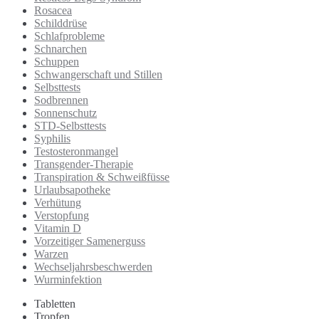
Rosacea
Schilddrüse
Schlafprobleme
Schnarchen
Schuppen
Schwangerschaft und Stillen
Selbsttests
Sodbrennen
Sonnenschutz
STD-Selbsttests
Syphilis
Testosteronmangel
Transgender-Therapie
Transpiration & Schweißfüsse
Urlaubsapotheke
Verhütung
Verstopfung
Vitamin D
Vorzeitiger Samenerguss
Warzen
Wechseljahrsbeschwerden
Wurminfektion
Tabletten
Tropfen