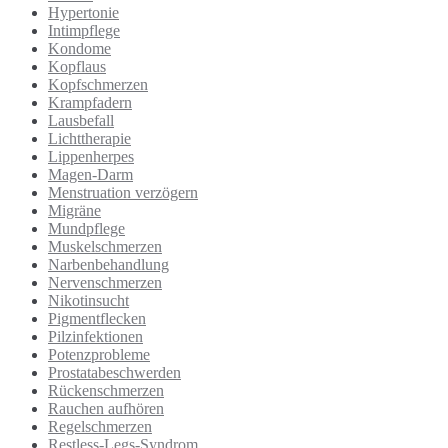
Hypertonie
Intimpflege
Kondome
Kopflaus
Kopfschmerzen
Krampfadern
Lausbefall
Lichttherapie
Lippenherpes
Magen-Darm
Menstruation verzögern
Migräne
Mundpflege
Muskelschmerzen
Narbenbehandlung
Nervenschmerzen
Nikotinsucht
Pigmentflecken
Pilzinfektionen
Potenzprobleme
Prostatabeschwerden
Rückenschmerzen
Rauchen aufhören
Regelschmerzen
Restless-Legs-Syndrom