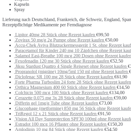
Kapseln
Spray
Lieferung nach Deutschland, Frankreich, die Schweiz, England, Spa
Rezeptpflichtige Medikamente per Ferndiagnose
Lipitor 40mg 28 Stück ohne Rezept kaufen
€
99,50
Zovirax 50 mg/g 2g Pumpe ohne Rezept kaufen
€
50,00
Accu-Chek Aviva Blutzuckermessgerät 1 St. ohne Rezept kau
Paracetamol für Kinder 240 mg 10 Zäpfchen ohne Rezept kau
Salamol Easi-Breathe 100 mcg 200 Dosen ohne Rezept kaufe
Fexofenadin 120 mg 30 Stück ohne Rezept kaufen
€
52,50
Jiksu Stardust Quattro 4 Single Reiseset ohne Rezept kaufen
€
Propranolol (migräne) 10mg/5ml 150 ml ohne Rezept kaufen
Diclofenac SR 100 mg 28 Stück ohne Rezept kaufen
€
61,90
Forte Pharma Turboslim 24 forte 28 Stück ohne Rezept kaufen
Orthica Magnesium 400 60 Stück ohne Rezept kaufen
€
14,50
Colchicin 500 mcg 100 Stück ohne Rezept kaufen
€
134,00
Cerazette 0.075 mg 3x 28 Stück ohne Rezept kaufen
€
59,00
Differin gel 1mg/g Tube ohne Rezept kaufen
€
73,00
Glucophage (metformine) 850 mg 56 Stück ohne Rezept kauf
TriRegol 12 x 21 Stück ohne Rezept kaufen
€
91,50
Vision All Day Sunprotection SPF30 100ml ohne Rezept kauf
Estradot 100 mcg 16 Pflaster ohne Rezept kaufen
€
150,20
Amlodipin 10 mg 84 Stück ohne Rezept kaufen
€
54,50