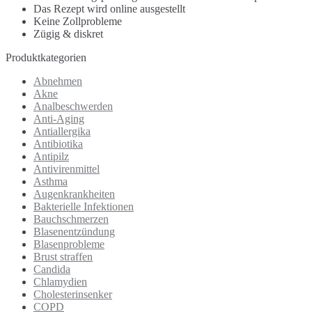
Das Rezept wird online ausgestellt
Keine Zollprobleme
Zügig & diskret
Produktkategorien
Abnehmen
Akne
Analbeschwerden
Anti-Aging
Antiallergika
Antibiotika
Antipilz
Antivirenmittel
Asthma
Augenkrankheiten
Bakterielle Infektionen
Bauchschmerzen
Blasenentzündung
Blasenprobleme
Brust straffen
Candida
Chlamydien
Cholesterinsenker
COPD