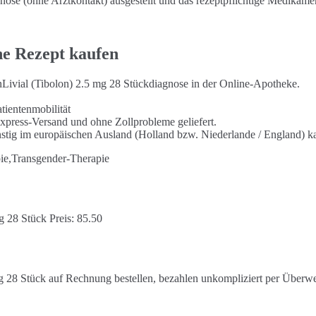
se (ohne Arztkontakt) ausgestellt und das rezeptpflichtige Medikamen
hne Rezept kaufen
rnLivial (Tibolon) 2.5 mg 28 Stückdiagnose in der Online-Apotheke.
tientenmobilität
 Express-Versand und ohne Zollprobleme geliefert.
nstig im europäischen Ausland (Holland bzw. Niederlande / England) k
pie,Transgender-Therapie
g 28 Stück Preis: 85.50
g 28 Stück auf Rechnung bestellen, bezahlen unkompliziert per Überw