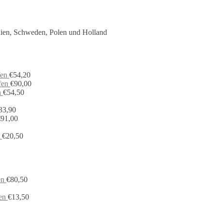
nien, Schweden, Polen und Holland
fen
€
54,20
fen
€
90,00
n
€
54,50
33,90
€
91,00
€
20,50
en
€
80,50
en
€
13,50