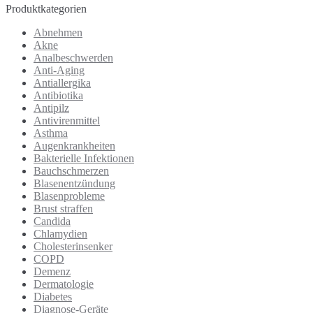
Produktkategorien
Abnehmen
Akne
Analbeschwerden
Anti-Aging
Antiallergika
Antibiotika
Antipilz
Antivirenmittel
Asthma
Augenkrankheiten
Bakterielle Infektionen
Bauchschmerzen
Blasenentzündung
Blasenprobleme
Brust straffen
Candida
Chlamydien
Cholesterinsenker
COPD
Demenz
Dermatologie
Diabetes
Diagnose-Geräte