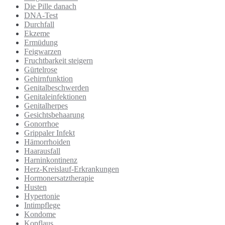
Die Pille danach
DNA-Test
Durchfall
Ekzeme
Ermüdung
Feigwarzen
Fruchtbarkeit steigern
Gürtelrose
Gehirnfunktion
Genitalbeschwerden
Genitaleinfektionen
Genitalherpes
Gesichtsbehaarung
Gonorrhoe
Grippaler Infekt
Hämorrhoiden
Haarausfall
Harninkontinenz
Herz-Kreislauf-Erkrankungen
Hormonersatztherapie
Husten
Hypertonie
Intimpflege
Kondome
Kopflaus