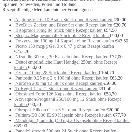
Spanien, Schweden, Polen und Holland
Rezeptpflichtige Medikamente per Ferndiagnose
Aspirine Vit. C 10 BrauseStück ohne Rezept kaufen
€
90,00
ByeBites Zecken und Bisse Set ohne Rezept kaufen
€
20,70
Bisoprolol 10mg 84 Stück ohne Rezept kaufen
€
54,50
Sleepzz Magnesium 40 Stück ohne Rezept kaufen
€
90,00
Doxycycline 100mg 14 Kapseln ohne Rezept kaufen
€
43,50
Picato 150 mcg/g Gel 3 x 0.47 g ohne Rezept kaufen
€
252,70
Nizatidin 300 mg 30 Kapseln ohne Rezept kaufen
€
77,00
Dettol empfindliche Haut Handgel 250ml ohne Rezept
kaufen
€
50,00
Ezetrol 10 mg 28 Stück ohne Rezept kaufen
€
104,70
Pantostin 0.25 mg 2 x 100 ml ohne Rezept kaufen
€
63,20
Nurofen 200 mg 12 Stück ohne Rezept kaufen
€
50,00
TriRegol 12 x 21 Stück ohne Rezept kaufen
€
91,50
Obesimed Forte 126 Kaps ohne Rezept kaufen
€
58,70
Atovaquon/Proguanil 250/100 mg 12 Stück ohne Rezept
kaufen
€
90,20
Ohropax Silicon Clear 6 St. ohne Rezept kaufen
€
20,00
Fultium-D3 800 IE 90 Kapseln ohne Rezept kaufen
€
77,70
Mandolgin (tramadol) 50 mg 20 Kapseln ohne Rezept kaufen
€
59,00
Panadol smooth 500 mg 24 Stück ohne Rezept kaufen