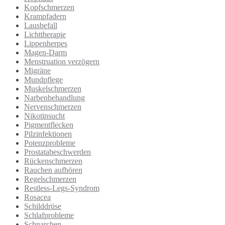
Kopfschmerzen
Krampfadern
Lausbefall
Lichttherapie
Lippenherpes
Magen-Darm
Menstruation verzögern
Migräne
Mundpflege
Muskelschmerzen
Narbenbehandlung
Nervenschmerzen
Nikotinsucht
Pigmentflecken
Pilzinfektionen
Potenzprobleme
Prostatabeschwerden
Rückenschmerzen
Rauchen aufhören
Regelschmerzen
Restless-Legs-Syndrom
Rosacea
Schilddrüse
Schlafprobleme
Schnarchen