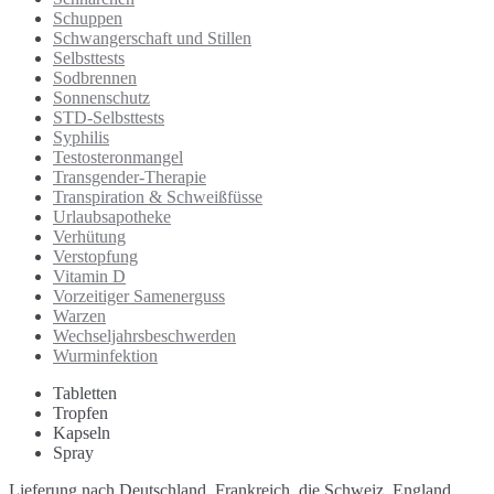
Schuppen
Schwangerschaft und Stillen
Selbsttests
Sodbrennen
Sonnenschutz
STD-Selbsttests
Syphilis
Testosteronmangel
Transgender-Therapie
Transpiration & Schweißfüsse
Urlaubsapotheke
Verhütung
Verstopfung
Vitamin D
Vorzeitiger Samenerguss
Warzen
Wechseljahrsbeschwerden
Wurminfektion
Tabletten
Tropfen
Kapseln
Spray
Lieferung nach Deutschland, Frankreich, die Schweiz, England,