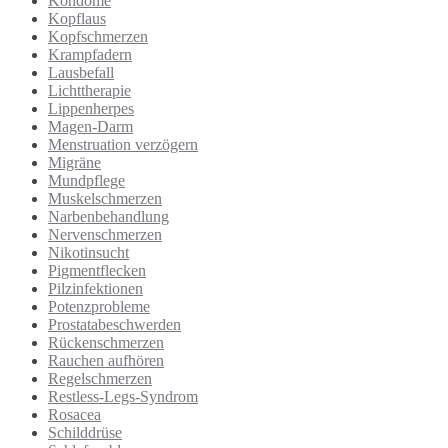
Kondome
Kopflaus
Kopfschmerzen
Krampfadern
Lausbefall
Lichttherapie
Lippenherpes
Magen-Darm
Menstruation verzögern
Migräne
Mundpflege
Muskelschmerzen
Narbenbehandlung
Nervenschmerzen
Nikotinsucht
Pigmentflecken
Pilzinfektionen
Potenzprobleme
Prostatabeschwerden
Rückenschmerzen
Rauchen aufhören
Regelschmerzen
Restless-Legs-Syndrom
Rosacea
Schilddrüse