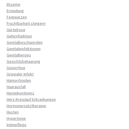
Ekzeme
Ermüdung
Feigwarzen
Fruchtbarkeit steigern
Gürtelrose
Gehirnfunktion
Genitalbeschwerden
Genitaleinfektionen
Genitalherpes
Gesichtsbehaarung
Gonorrhoe
Grippaler Infekt
Hämorrhoiden
Haarausfall
Harninkontinenz
Herz-Kreislauf-Erkrankungen
Hormonersatztherapie
Husten
Hypertonie
Intimpflege