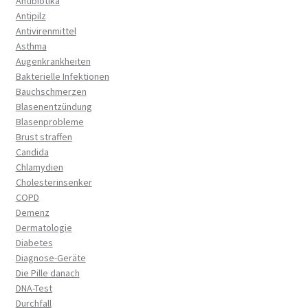
Antibiotika
Antipilz
Antivirenmittel
Asthma
Augenkrankheiten
Bakterielle Infektionen
Bauchschmerzen
Blasenentzündung
Blasenprobleme
Brust straffen
Candida
Chlamydien
Cholesterinsenker
COPD
Demenz
Dermatologie
Diabetes
Diagnose-Geräte
Die Pille danach
DNA-Test
Durchfall