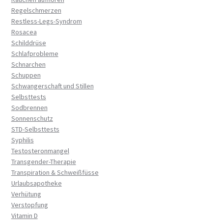
Regelschmerzen
Restless-Legs-Syndrom
Rosacea
Schilddrüse
Schlafprobleme
Schnarchen
Schuppen
Schwangerschaft und Stillen
Selbsttests
Sodbrennen
Sonnenschutz
STD-Selbsttests
Syphilis
Testosteronmangel
Transgender-Therapie
Transpiration & Schweißfüsse
Urlaubsapotheke
Verhütung
Verstopfung
Vitamin D