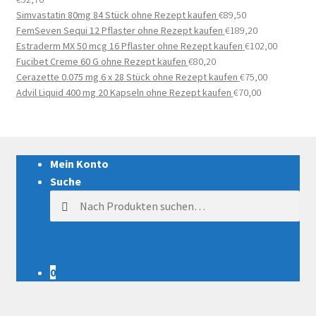
Simvastatin 80mg 84 Stück ohne Rezept kaufen
€
89,50
FemSeven Sequi 12 Pflaster ohne Rezept kaufen
€
189,20
Estraderm MX 50 mcg 16 Pflaster ohne Rezept kaufen
€
102,00
Fucibet Creme 60 G ohne Rezept kaufen
€
80,20
Cerazette 0.075 mg 6 x 28 Stück ohne Rezept kaufen
€
75,00
Advil Liquid 400 mg 20 Kapseln ohne Rezept kaufen
€
70,00
Mein Konto
Suche
Suche nach:
0