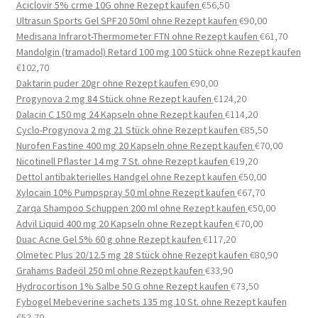
Aciclovir 5% crme 10G ohne Rezept kaufen
€
56,50
Ultrasun Sports Gel SPF20 50ml ohne Rezept kaufen
€
90,00
Medisana Infrarot-Thermometer FTN ohne Rezept kaufen
€
61,70
Mandolgin (tramadol) Retard 100 mg 100 Stück ohne Rezept kaufen
€
102,70
Daktarin puder 20gr ohne Rezept kaufen
€
90,00
Progynova 2 mg 84 Stück ohne Rezept kaufen
€
124,20
Dalacin C 150 mg 24 Kapseln ohne Rezept kaufen
€
114,20
Cyclo-Progynova 2 mg 21 Stück ohne Rezept kaufen
€
85,50
Nurofen Fastine 400 mg 20 Kapseln ohne Rezept kaufen
€
70,00
Nicotinell Pflaster 14 mg 7 St. ohne Rezept kaufen
€
19,20
Dettol antibakterielles Handgel ohne Rezept kaufen
€
50,00
Xylocain 10% Pumpspray 50 ml ohne Rezept kaufen
€
67,70
Zarqa Shampoo Schuppen 200 ml ohne Rezept kaufen
€
50,00
Advil Liquid 400 mg 20 Kapseln ohne Rezept kaufen
€
70,00
Duac Acne Gel 5% 60 g ohne Rezept kaufen
€
117,20
Olmetec Plus 20/12.5 mg 28 Stück ohne Rezept kaufen
€
80,90
Grahams Badeöl 250 ml ohne Rezept kaufen
€
33,90
Hydrocortison 1% Salbe 50 G ohne Rezept kaufen
€
73,50
Fybogel Mebeverine sachets 135 mg 10 St. ohne Rezept kaufen
€
52,70