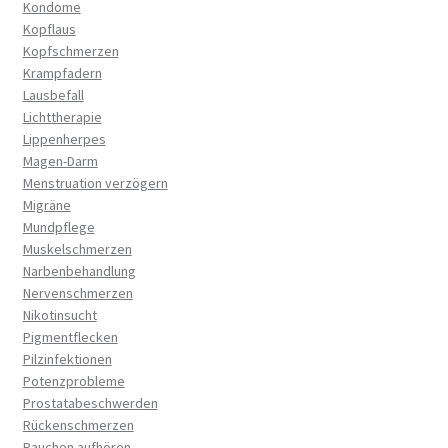
Kondome
Kopflaus
Kopfschmerzen
Krampfadern
Lausbefall
Lichttherapie
Lippenherpes
Magen-Darm
Menstruation verzögern
Migräne
Mundpflege
Muskelschmerzen
Narbenbehandlung
Nervenschmerzen
Nikotinsucht
Pigmentflecken
Pilzinfektionen
Potenzprobleme
Prostatabeschwerden
Rückenschmerzen
Rauchen aufhören