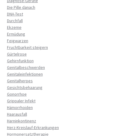
Diagnose-Geräte
Die Pille danach
DNA-Test
Durchfall
Ekzeme
Ermüdung
Feigwarzen
Fruchtbarkeit steigern
Gürtelrose
Gehirnfunktion
Genitalbeschwerden
Genitaleinfektionen
Genitalherpes
Gesichtsbehaarung
Gonorrhoe
Grippaler Infekt
Hämorrhoiden
Haarausfall
Harninkontinenz
Herz-Kreislauf-Erkrankungen
Hormonersatztherapie