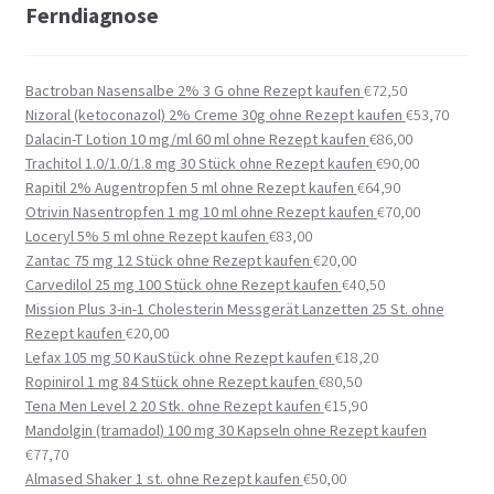
Ferndiagnose
Bactroban Nasensalbe 2% 3 G ohne Rezept kaufen
€
72,50
Nizoral (ketoconazol) 2% Creme 30g ohne Rezept kaufen
€
53,70
Dalacin-T Lotion 10 mg/ml 60 ml ohne Rezept kaufen
€
86,00
Trachitol 1.0/1.0/1.8 mg 30 Stück ohne Rezept kaufen
€
90,00
Rapitil 2% Augentropfen 5 ml ohne Rezept kaufen
€
64,90
Otrivin Nasentropfen 1 mg 10 ml ohne Rezept kaufen
€
70,00
Loceryl 5% 5 ml ohne Rezept kaufen
€
83,00
Zantac 75 mg 12 Stück ohne Rezept kaufen
€
20,00
Carvedilol 25 mg 100 Stück ohne Rezept kaufen
€
40,50
Mission Plus 3-in-1 Cholesterin Messgerät Lanzetten 25 St. ohne
Rezept kaufen
€
20,00
Lefax 105 mg 50 KauStück ohne Rezept kaufen
€
18,20
Ropinirol 1 mg 84 Stück ohne Rezept kaufen
€
80,50
Tena Men Level 2 20 Stk. ohne Rezept kaufen
€
15,90
Mandolgin (tramadol) 100 mg 30 Kapseln ohne Rezept kaufen
€
77,70
Almased Shaker 1 st. ohne Rezept kaufen
€
50,00