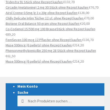
Tridestra 91 Stück ohne Rezept kaufen
€
132,70
Circadin (melatonine) 2 mg 30 Stück ohne Rezept kaufen
€
76,70
Airol Creme 0.5mg/g 3 x 20g ohne Rezept kaufen
€
128,00
Chilly Delicate Intim Tücher 12 st. ohne Rezept kaufen
€
70,00
Biotene Oral Balance 50 gram ohne Rezept kaufen
€
20,00
Co-Codamol 15/500 mg 100 BrauseStück ohne Rezept kaufen
€
89,20
FemSeven 100 mcg 12 Pflaster ohne Rezept kaufen
€
136,70
Muse 500mcg (6 pellets) ohne Rezept kaufen
€
214,20
Phenoxymethylpenicillin 250 mg 28 Stück ohne Rezept kaufen
€
61,50
Muse 500mcg (6 pellets) ohne Rezept kaufen
€
214,20
Mein Konto
Suche
Suche nach: