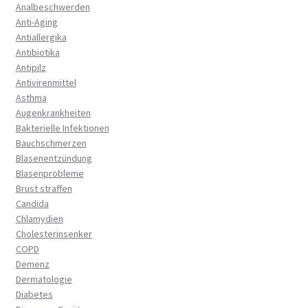
Analbeschwerden
Anti-Aging
Antiallergika
Antibiotika
Antipilz
Antivirenmittel
Asthma
Augenkrankheiten
Bakterielle Infektionen
Bauchschmerzen
Blasenentzündung
Blasenprobleme
Brust straffen
Candida
Chlamydien
Cholesterinsenker
COPD
Demenz
Dermatologie
Diabetes