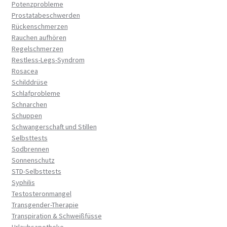
Potenzprobleme
Prostatabeschwerden
Rückenschmerzen
Rauchen aufhören
Regelschmerzen
Restless-Legs-Syndrom
Rosacea
Schilddrüse
Schlafprobleme
Schnarchen
Schuppen
Schwangerschaft und Stillen
Selbsttests
Sodbrennen
Sonnenschutz
STD-Selbsttests
Syphilis
Testosteronmangel
Transgender-Therapie
Transpiration & Schweißfüsse
Urlaubsapotheke