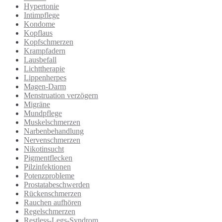
Hypertonie
Intimpflege
Kondome
Kopflaus
Kopfschmerzen
Krampfadern
Lausbefall
Lichttherapie
Lippenherpes
Magen-Darm
Menstruation verzögern
Migräne
Mundpflege
Muskelschmerzen
Narbenbehandlung
Nervenschmerzen
Nikotinsucht
Pigmentflecken
Pilzinfektionen
Potenzprobleme
Prostatabeschwerden
Rückenschmerzen
Rauchen aufhören
Regelschmerzen
Restless-Legs-Syndrom