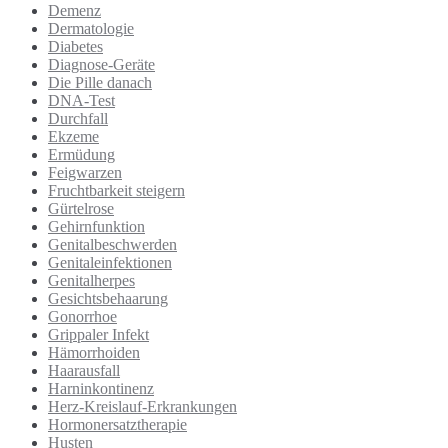
Demenz
Dermatologie
Diabetes
Diagnose-Geräte
Die Pille danach
DNA-Test
Durchfall
Ekzeme
Ermüdung
Feigwarzen
Fruchtbarkeit steigern
Gürtelrose
Gehirnfunktion
Genitalbeschwerden
Genitaleinfektionen
Genitalherpes
Gesichtsbehaarung
Gonorrhoe
Grippaler Infekt
Hämorrhoiden
Haarausfall
Harninkontinenz
Herz-Kreislauf-Erkrankungen
Hormonersatztherapie
Husten