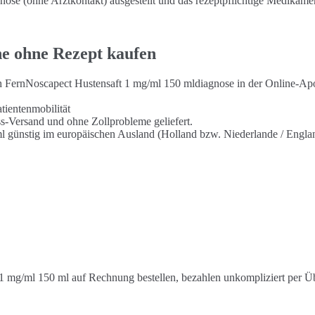
se (ohne Arztkontakt) ausgestellt und das rezeptpflichtige Medikamen
ne ohne Rezept kaufen
ch FernNoscapect Hustensaft 1 mg/ml 150 mldiagnose in der Online-Ap
tientenmobilität
s-Versand und ohne Zollprobleme geliefert.
l günstig im europäischen Ausland (Holland bzw. Niederlande / Engla
1 mg/ml 150 ml auf Rechnung bestellen, bezahlen unkompliziert per Ü