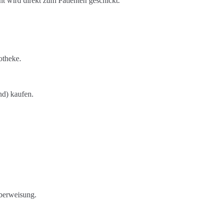
t wird direkt zum Patienten geschickt.
otheke.
nd) kaufen.
berweisung.