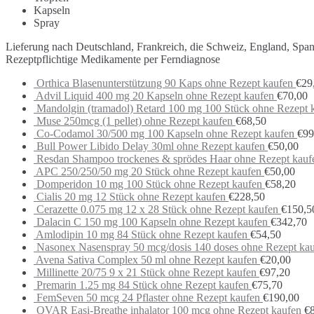
Kapseln
Spray
Lieferung nach Deutschland, Frankreich, die Schweiz, England, Spa
Rezeptpflichtige Medikamente per Ferndiagnose
Orthica Blasenunterstützung 90 Kaps ohne Rezept kaufen
€
29
Advil Liquid 400 mg 20 Kapseln ohne Rezept kaufen
€
70,00
Mandolgin (tramadol) Retard 100 mg 100 Stück ohne Rezept 
Muse 250mcg (1 pellet) ohne Rezept kaufen
€
68,50
Co-Codamol 30/500 mg 100 Kapseln ohne Rezept kaufen
€
99
Bull Power Libido Delay 30ml ohne Rezept kaufen
€
50,00
Resdan Shampoo trockenes & sprödes Haar ohne Rezept kauf
APC 250/250/50 mg 20 Stück ohne Rezept kaufen
€
50,00
Domperidon 10 mg 100 Stück ohne Rezept kaufen
€
58,20
Cialis 20 mg 12 Stück ohne Rezept kaufen
€
228,50
Cerazette 0.075 mg 12 x 28 Stück ohne Rezept kaufen
€
150,5
Dalacin C 150 mg 100 Kapseln ohne Rezept kaufen
€
342,70
Amlodipin 10 mg 84 Stück ohne Rezept kaufen
€
54,50
Nasonex Nasenspray 50 mcg/dosis 140 doses ohne Rezept ka
Avena Sativa Complex 50 ml ohne Rezept kaufen
€
20,00
Millinette 20/75 9 x 21 Stück ohne Rezept kaufen
€
97,20
Premarin 1.25 mg 84 Stück ohne Rezept kaufen
€
75,70
FemSeven 50 mcg 24 Pflaster ohne Rezept kaufen
€
190,00
QVAR Easi-Breathe inhalator 100 mcg ohne Rezept kaufen
€