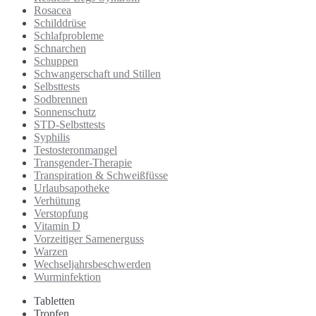
Rosacea
Schilddrüse
Schlafprobleme
Schnarchen
Schuppen
Schwangerschaft und Stillen
Selbsttests
Sodbrennen
Sonnenschutz
STD-Selbsttests
Syphilis
Testosteronmangel
Transgender-Therapie
Transpiration & Schweißfüsse
Urlaubsapotheke
Verhütung
Verstopfung
Vitamin D
Vorzeitiger Samenerguss
Warzen
Wechseljahrsbeschwerden
Wurminfektion
Tabletten
Tropfen