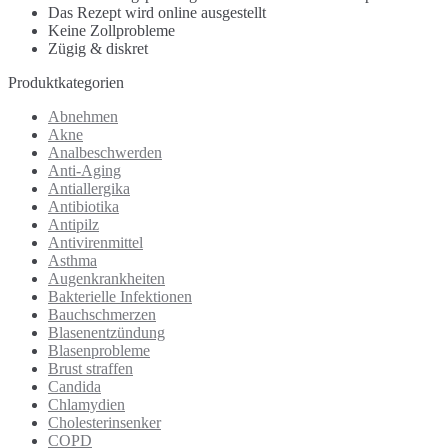
Das Rezept wird online ausgestellt
Keine Zollprobleme
Zügig & diskret
Produktkategorien
Abnehmen
Akne
Analbeschwerden
Anti-Aging
Antiallergika
Antibiotika
Antipilz
Antivirenmittel
Asthma
Augenkrankheiten
Bakterielle Infektionen
Bauchschmerzen
Blasenentzündung
Blasenprobleme
Brust straffen
Candida
Chlamydien
Cholesterinsenker
COPD