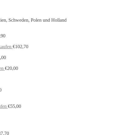
nien, Schweden, Polen und Holland
,90
kaufen
€
102,70
,00
en
€
20,00
0
ufen
€
55,00
87,70