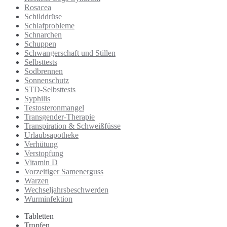
Rosacea
Schilddrüse
Schlafprobleme
Schnarchen
Schuppen
Schwangerschaft und Stillen
Selbsttests
Sodbrennen
Sonnenschutz
STD-Selbsttests
Syphilis
Testosteronmangel
Transgender-Therapie
Transpiration & Schweißfüsse
Urlaubsapotheke
Verhütung
Verstopfung
Vitamin D
Vorzeitiger Samenerguss
Warzen
Wechseljahrsbeschwerden
Wurminfektion
Tabletten
Tropfen