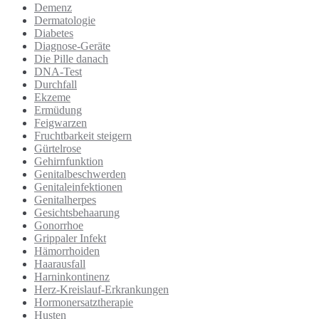
Demenz
Dermatologie
Diabetes
Diagnose-Geräte
Die Pille danach
DNA-Test
Durchfall
Ekzeme
Ermüdung
Feigwarzen
Fruchtbarkeit steigern
Gürtelrose
Gehirnfunktion
Genitalbeschwerden
Genitaleinfektionen
Genitalherpes
Gesichtsbehaarung
Gonorrhoe
Grippaler Infekt
Hämorrhoiden
Haarausfall
Harninkontinenz
Herz-Kreislauf-Erkrankungen
Hormonersatztherapie
Husten