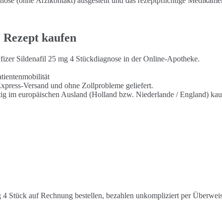
se (ohne Arztkontakt) ausgestellt und das rezeptpflichtige Medikamen
e Rezept kaufen
nPfizer Sildenafil 25 mg 4 Stückdiagnose in der Online-Apotheke.
tientenmobilität
 Express-Versand und ohne Zollprobleme geliefert.
stig im europäischen Ausland (Holland bzw. Niederlande / England) kau
 4 Stück auf Rechnung bestellen, bezahlen unkompliziert per Überwei