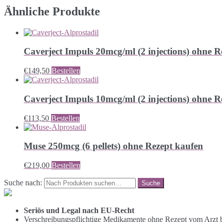
Ähnliche Produkte
Caverject Impuls 20mcg/ml (2 injections) ohne R
€
149,50
Bestellen
Caverject Impuls 10mcg/ml (2 injections) ohne R
€
113,50
Bestellen
Muse 250mcg (6 pellets) ohne Rezept kaufen
€
219,00
Bestellen
Suche nach:
Seriös und Legal nach EU-Recht
Verschreibungspflichtige Medikamente ohne Rezept vom Arzt b