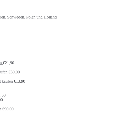
nien, Schweden, Polen und Holland
en
€
21,90
aufen
€
50,00
t kaufen
€
13,90
2,50
90
n
€
90,00