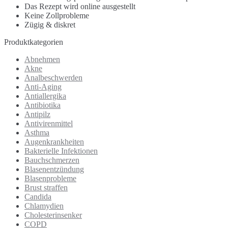
Das Rezept wird online ausgestellt
Keine Zollprobleme
Zügig & diskret
Produktkategorien
Abnehmen
Akne
Analbeschwerden
Anti-Aging
Antiallergika
Antibiotika
Antipilz
Antivirenmittel
Asthma
Augenkrankheiten
Bakterielle Infektionen
Bauchschmerzen
Blasenentzündung
Blasenprobleme
Brust straffen
Candida
Chlamydien
Cholesterinsenker
COPD