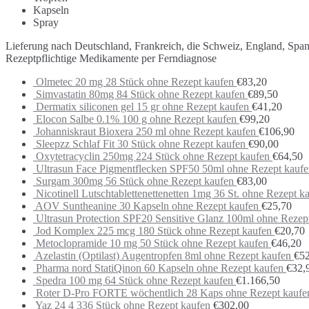
Kapseln
Spray
Lieferung nach Deutschland, Frankreich, die Schweiz, England, Spa
Rezeptpflichtige Medikamente per Ferndiagnose
Olmetec 20 mg 28 Stück ohne Rezept kaufen
€
83,20
Simvastatin 80mg 84 Stück ohne Rezept kaufen
€
89,50
Dermatix siliconen gel 15 gr ohne Rezept kaufen
€
41,20
Elocon Salbe 0.1% 100 g ohne Rezept kaufen
€
99,20
Johanniskraut Bioxera 250 ml ohne Rezept kaufen
€
106,90
Sleepzz Schlaf Fit 30 Stück ohne Rezept kaufen
€
90,00
Oxytetracyclin 250mg 224 Stück ohne Rezept kaufen
€
64,50
Ultrasun Face Pigmentflecken SPF50 50ml ohne Rezept kauf
Surgam 300mg 56 Stück ohne Rezept kaufen
€
83,00
Nicotinell Lutschtablettenettenetten 1mg 36 St. ohne Rezept k
AOV Suntheanine 30 Kapseln ohne Rezept kaufen
€
25,70
Ultrasun Protection SPF20 Sensitive Glanz 100ml ohne Rezep
Jod Komplex 225 mcg 180 Stück ohne Rezept kaufen
€
20,70
Metoclopramide 10 mg 50 Stück ohne Rezept kaufen
€
46,20
Azelastin (Optilast) Augentropfen 8ml ohne Rezept kaufen
€
5
Pharma nord StatiQinon 60 Kapseln ohne Rezept kaufen
€
32,
Spedra 100 mg 64 Stück ohne Rezept kaufen
€
1.166,50
Roter D-Pro FORTE wöchentlich 28 Kaps ohne Rezept kaufe
Yaz 24 4 336 Stück ohne Rezept kaufen
€
302,00