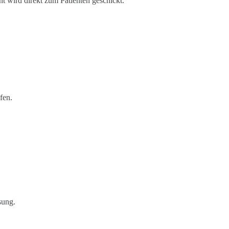
t wird direkt zum Patienten geschickt.
fen.
sung.