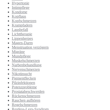
Hypertonie
Intimpflege
Kondome
Kopflaus
Kopfschmerzen
Krampfadern
Lausbefall
Lichttherapie
Lippenherpes
Magen-Darm
Menstruation verzögern
Migräne
Mundpflege
Muskelschmerzen
Narbenbehandlung
Nervenschmerzen
Nikotinsucht
Pigmentflecken
Pilzinfektionen
Potenzprobleme
Prostatabeschwerden
Rückenschmerzen
Rauchen aufhören
Regelschmerzen
Restless-Legs-Syndrom