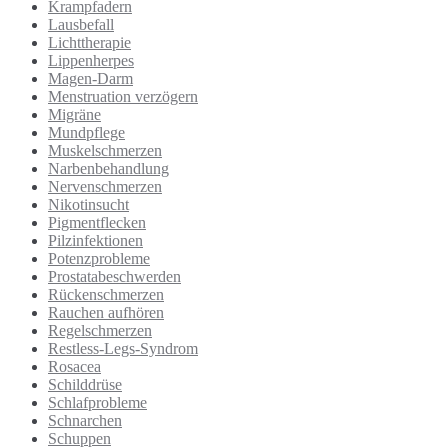
Krampfadern
Lausbefall
Lichttherapie
Lippenherpes
Magen-Darm
Menstruation verzögern
Migräne
Mundpflege
Muskelschmerzen
Narbenbehandlung
Nervenschmerzen
Nikotinsucht
Pigmentflecken
Pilzinfektionen
Potenzprobleme
Prostatabeschwerden
Rückenschmerzen
Rauchen aufhören
Regelschmerzen
Restless-Legs-Syndrom
Rosacea
Schilddrüse
Schlafprobleme
Schnarchen
Schuppen