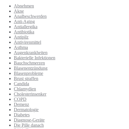
Abnehmen
Akne
Analbeschwerden
Anti-Aging
Antiallergika
Antibiotika
Antipilz
Antivirenmittel
Asthma
Augenkrankheiten
Bakterielle Infektionen
Bauchschmerzen
Blasenentzündung
Blasenprobleme
Brust straffen
Candida
Chlamydien
Cholesterinsenker
COPD
Demenz
Dermatologie
Diabetes
Diagnose-Geräte
Die Pille danach