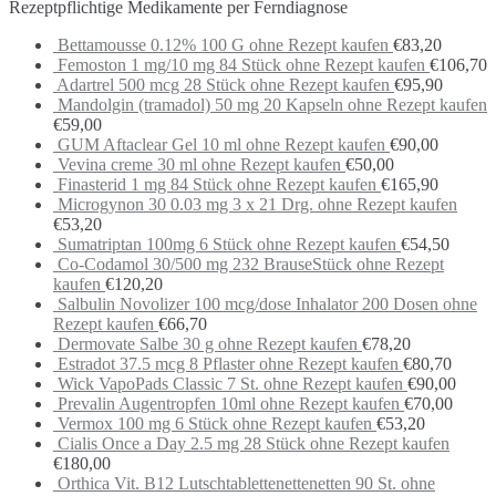
Rezeptpflichtige Medikamente per Ferndiagnose
Bettamousse 0.12% 100 G ohne Rezept kaufen
€
83,20
Femoston 1 mg/10 mg 84 Stück ohne Rezept kaufen
€
106,70
Adartrel 500 mcg 28 Stück ohne Rezept kaufen
€
95,90
Mandolgin (tramadol) 50 mg 20 Kapseln ohne Rezept kaufen
€
59,00
GUM Aftaclear Gel 10 ml ohne Rezept kaufen
€
90,00
Vevina creme 30 ml ohne Rezept kaufen
€
50,00
Finasterid 1 mg 84 Stück ohne Rezept kaufen
€
165,90
Microgynon 30 0.03 mg 3 x 21 Drg. ohne Rezept kaufen
€
53,20
Sumatriptan 100mg 6 Stück ohne Rezept kaufen
€
54,50
Co-Codamol 30/500 mg 232 BrauseStück ohne Rezept
kaufen
€
120,20
Salbulin Novolizer 100 mcg/dose Inhalator 200 Dosen ohne
Rezept kaufen
€
66,70
Dermovate Salbe 30 g ohne Rezept kaufen
€
78,20
Estradot 37.5 mcg 8 Pflaster ohne Rezept kaufen
€
80,70
Wick VapoPads Classic 7 St. ohne Rezept kaufen
€
90,00
Prevalin Augentropfen 10ml ohne Rezept kaufen
€
70,00
Vermox 100 mg 6 Stück ohne Rezept kaufen
€
53,20
Cialis Once a Day 2.5 mg 28 Stück ohne Rezept kaufen
€
180,00
Orthica Vit. B12 Lutschtablettenettenetten 90 St. ohne