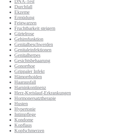
DNA-Test
Durchfall
Ekzeme
Ermüdung
Feigwarzen
Fruchtbarkeit steigern
Gürtelrose
Gehirnfunktion
Genitalbeschwerden
Genitaleinfektionen
Genitalherpes
Gesichtsbehaarung
Gonorrhoe
Grippaler Infekt
Hämorrhoiden
Haarausfall
Harninkontinenz
Herz-Kreislauf-Erkrankungen
Hormonersatztherapie
Husten
Hypertonie
Intimpflege
Kondome
Kopflaus
Kopfschmerzen