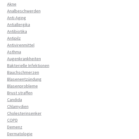
Akne
Analbeschwerden
Anti-Aging
Antiallergika
Antibiotika
Antipilz
Antivirenmittel
Asthma
Augenkrankheiten
Bakterielle Infektionen
Bauchschmerzen
Blasenentzündung
Blasenprobleme
Brust straffen
Candida
Chlamydien
Cholesterinsenker
COPD
Demenz
Dermatologie