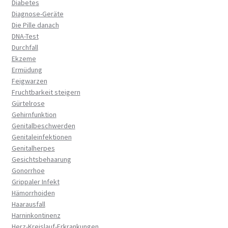
Diabetes
Diagnose-Geräte
Die Pille danach
DNA-Test
Durchfall
Ekzeme
Ermüdung
Feigwarzen
Fruchtbarkeit steigern
Gürtelrose
Gehirnfunktion
Genitalbeschwerden
Genitaleinfektionen
Genitalherpes
Gesichtsbehaarung
Gonorrhoe
Grippaler Infekt
Hämorrhoiden
Haarausfall
Harninkontinenz
Herz-Kreislauf-Erkrankungen