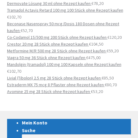
Dermovate Lösung 30 ml ohne Rezept kaufen
€
78,20
Tramadol Actavis Retard 100 mg 100 Stück ohne Rezept kaufen
€
102,70
Beconase Nasenspray 50 mcg/Dosis 180 Dosen ohne Rezept
kaufen
€
52,70
Co-Codamol 15/500 mg 200 Stück ohne Rezept kaufen
€
120,20
Crestor 20 mg 28 Stück ohne Rezept kaufen
€
104,50
Metformine M/R 500 mg 28 Stück ohne Rezept kaufen
€
59,20
Viagra 50 mg 36 Stück ohne Rezept kaufen
€
475,00
Mandolgin (tramadol) 100 mg 100 Kapseln ohne Rezept kaufen
€
102,70
Livial (Tibolon) 2.5 mg 28 Stück ohne Rezept kaufen
€
85,50
Estraderm MX 75 mcg 8 Pflaster ohne Rezept kaufen
€
80,70
Avomine 25 mg 28 Stück ohne Rezept kaufen
€
53,20
Mein Konto
Suche
Suche nach: