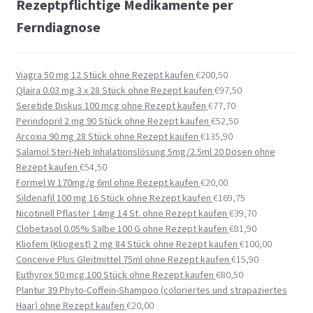
Rezeptpflichtige Medikamente per
Ferndiagnose
Viagra 50 mg 12 Stück ohne Rezept kaufen
€
200,50
Qlaira 0.03 mg 3 x 28 Stück ohne Rezept kaufen
€
97,50
Seretide Diskus 100 mcg ohne Rezept kaufen
€
77,70
Perindopril 2 mg 90 Stück ohne Rezept kaufen
€
52,50
Arcoxia 90 mg 28 Stück ohne Rezept kaufen
€
135,90
Salamol Steri-Neb Inhalationslösung 5mg/2.5ml 20 Dosen ohne
Rezept kaufen
€
54,50
Formel W 170mg/g 6ml ohne Rezept kaufen
€
20,00
Sildenafil 100 mg 16 Stück ohne Rezept kaufen
€
169,75
Nicotinell Pflaster 14mg 14 St. ohne Rezept kaufen
€
39,70
Clobetasol 0.05% Salbe 100 G ohne Rezept kaufen
€
81,90
Kliofem (Kliogest) 2 mg 84 Stück ohne Rezept kaufen
€
100,00
Conceive Plus Gleitmittel 75ml ohne Rezept kaufen
€
15,90
Euthyrox 50 mcg 100 Stück ohne Rezept kaufen
€
80,50
Plantur 39 Phyto-Coffein-Shampoo (coloriertes und strapaziertes
Haar) ohne Rezept kaufen
€
20,00