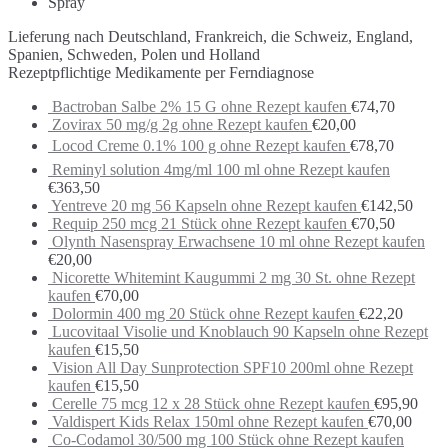
Spray
Lieferung nach Deutschland, Frankreich, die Schweiz, England,
Spanien, Schweden, Polen und Holland
Rezeptpflichtige Medikamente per Ferndiagnose
Bactroban Salbe 2% 15 G ohne Rezept kaufen
€
74,70
Zovirax 50 mg/g 2g ohne Rezept kaufen
€
20,00
Locod Creme 0.1% 100 g ohne Rezept kaufen
€
78,70
Reminyl solution 4mg/ml 100 ml ohne Rezept kaufen
€
363,50
Yentreve 20 mg 56 Kapseln ohne Rezept kaufen
€
142,50
Requip 250 mcg 21 Stück ohne Rezept kaufen
€
70,50
Olynth Nasenspray Erwachsene 10 ml ohne Rezept kaufen
€
20,00
Nicorette Whitemint Kaugummi 2 mg 30 St. ohne Rezept
kaufen
€
70,00
Dolormin 400 mg 20 Stück ohne Rezept kaufen
€
22,20
Lucovitaal Visolie und Knoblauch 90 Kapseln ohne Rezept
kaufen
€
15,50
Vision All Day Sunprotection SPF10 200ml ohne Rezept
kaufen
€
15,50
Cerelle 75 mcg 12 x 28 Stück ohne Rezept kaufen
€
95,90
Valdispert Kids Relax 150ml ohne Rezept kaufen
€
70,00
Co-Codamol 30/500 mg 100 Stück ohne Rezept kaufen