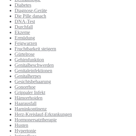
Diabetes
Diagnose-Geräte
Die Pille danach
DNA-Test
Durchfall
Ekzeme
Ermüdung
Feigwarzen
Fruchtbarkeit steigern
Gürtelrose
Gehirnfunktion
Genitalbeschwerden
Genitaleinfektionen
Genitalherpes
Gesichtsbehaarung
Gonorrhoe
Grippaler Infekt
Hämorrhoiden
Haarausfall
Harninkontinenz
Herz-Kreislauf-Erkrankungen
Hormonersatztherapie
Husten
Hypertonie