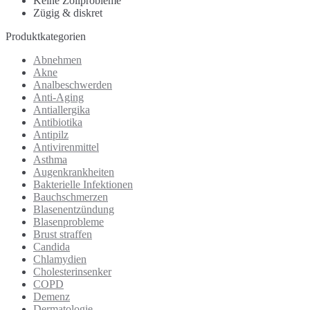
Keine Zollprobleme
Zügig & diskret
Produktkategorien
Abnehmen
Akne
Analbeschwerden
Anti-Aging
Antiallergika
Antibiotika
Antipilz
Antivirenmittel
Asthma
Augenkrankheiten
Bakterielle Infektionen
Bauchschmerzen
Blasenentzündung
Blasenprobleme
Brust straffen
Candida
Chlamydien
Cholesterinsenker
COPD
Demenz
Dermatologie