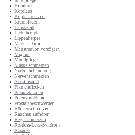
Intimpflege
Kondome
Kopflaus
Kopfschmerzen
Krampfadern
Lausbefall
Lichttherapie
Lippenherpes
Magen-Darm
Menstruation verzögern
Migräne
Mundpflege
Muskelschmerzen
Narbenbehandlung
Nervenschmerzen
Nikotinsucht
Pigmentflecken
Pilzinfektionen
Potenzprobleme
Prostatabeschwerden
Rückenschmerzen
Rauchen aufhören
Regelschmerzen
Restless-Legs-Syndrom
Rosacea