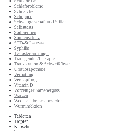
Schilddrüse
Schlafprobleme
Schnarchen
Schuppen
Schwangerschaft und Stillen
Selbsttests
Sodbrennen
Sonnenschutz
STD-Selbsttests
Syphilis
Testosteronmangel
Transgender-Therapie
Transpiration & Schweißfüsse
Urlaubsapotheke
Verhütung
Verstopfung
Vitamin D
Vorzeitiger Samenerguss
Warzen
Wechseljahrsbeschwerden
Wurminfektion
Tabletten
Tropfen
Kapseln