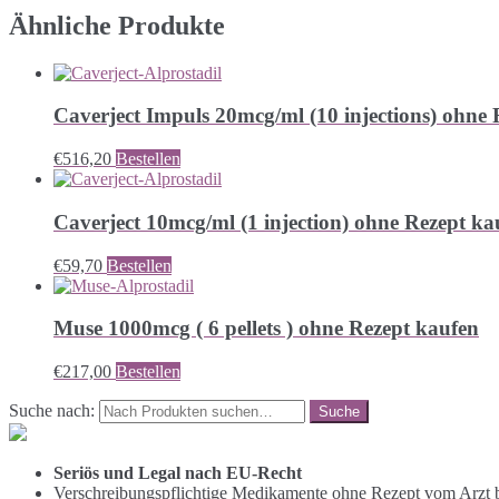
Ähnliche Produkte
Caverject Impuls 20mcg/ml (10 injections) ohne
€
516,20
Bestellen
Caverject 10mcg/ml (1 injection) ohne Rezept ka
€
59,70
Bestellen
Muse 1000mcg ( 6 pellets ) ohne Rezept kaufen
€
217,00
Bestellen
Suche nach:
Seriös und Legal nach EU-Recht
Verschreibungspflichtige Medikamente ohne Rezept vom Arzt b