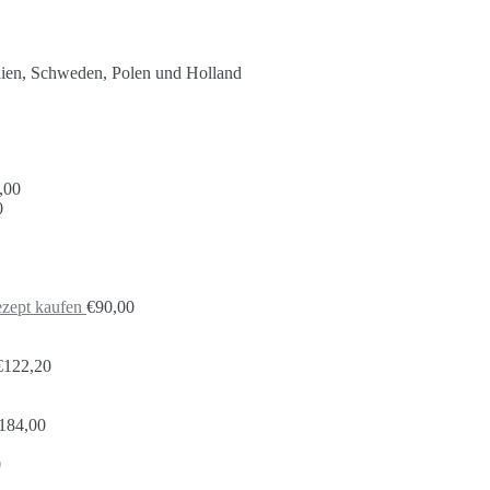
nien, Schweden, Polen und Holland
,00
0
zept kaufen
€
90,00
€
122,20
184,00
0