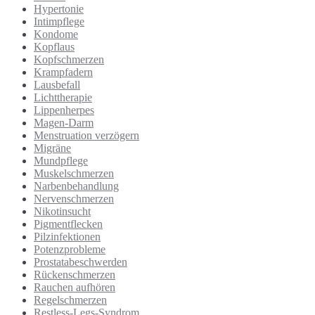
Hypertonie
Intimpflege
Kondome
Kopflaus
Kopfschmerzen
Krampfadern
Lausbefall
Lichttherapie
Lippenherpes
Magen-Darm
Menstruation verzögern
Migräne
Mundpflege
Muskelschmerzen
Narbenbehandlung
Nervenschmerzen
Nikotinsucht
Pigmentflecken
Pilzinfektionen
Potenzprobleme
Prostatabeschwerden
Rückenschmerzen
Rauchen aufhören
Regelschmerzen
Restless-Legs-Syndrom