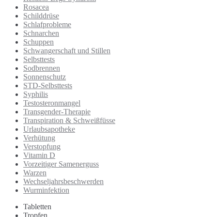
Rosacea
Schilddrüse
Schlafprobleme
Schnarchen
Schuppen
Schwangerschaft und Stillen
Selbsttests
Sodbrennen
Sonnenschutz
STD-Selbsttests
Syphilis
Testosteronmangel
Transgender-Therapie
Transpiration & Schweißfüsse
Urlaubsapotheke
Verhütung
Verstopfung
Vitamin D
Vorzeitiger Samenerguss
Warzen
Wechseljahrsbeschwerden
Wurminfektion
Tabletten
Tropfen