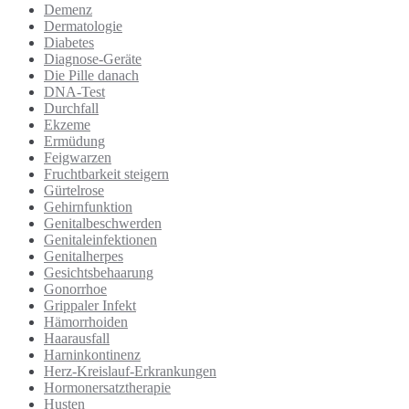
Demenz
Dermatologie
Diabetes
Diagnose-Geräte
Die Pille danach
DNA-Test
Durchfall
Ekzeme
Ermüdung
Feigwarzen
Fruchtbarkeit steigern
Gürtelrose
Gehirnfunktion
Genitalbeschwerden
Genitaleinfektionen
Genitalherpes
Gesichtsbehaarung
Gonorrhoe
Grippaler Infekt
Hämorrhoiden
Haarausfall
Harninkontinenz
Herz-Kreislauf-Erkrankungen
Hormonersatztherapie
Husten