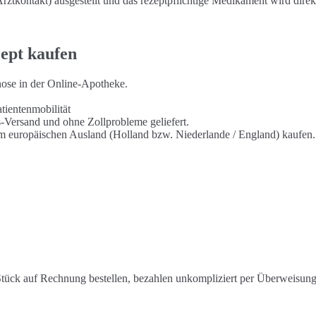
ztkontakt) ausgestellt und das rezeptpflichtige Medikament wird direk
zept kaufen
gnose in der Online-Apotheke.
tientenmobilität
s-Versand und ohne Zollprobleme geliefert.
 im europäischen Ausland (Holland bzw. Niederlande / England) kaufen.
tück auf Rechnung bestellen, bezahlen unkompliziert per Überweisung