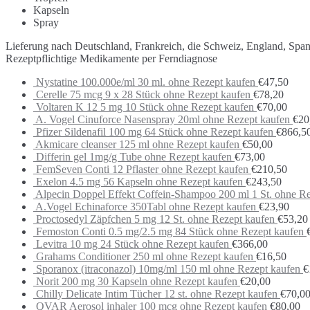
Kapseln
Spray
Lieferung nach Deutschland, Frankreich, die Schweiz, England, Spa
Rezeptpflichtige Medikamente per Ferndiagnose
Nystatine 100.000e/ml 30 ml. ohne Rezept kaufen
€
47,50
Cerelle 75 mcg 9 x 28 Stück ohne Rezept kaufen
€
78,20
Voltaren K 12 5 mg 10 Stück ohne Rezept kaufen
€
70,00
A. Vogel Cinuforce Nasenspray 20ml ohne Rezept kaufen
€
20
Pfizer Sildenafil 100 mg 64 Stück ohne Rezept kaufen
€
866,5
Akmicare cleanser 125 ml ohne Rezept kaufen
€
50,00
Differin gel 1mg/g Tube ohne Rezept kaufen
€
73,00
FemSeven Conti 12 Pflaster ohne Rezept kaufen
€
210,50
Exelon 4.5 mg 56 Kapseln ohne Rezept kaufen
€
243,50
Alpecin Doppel Effekt Coffein-Shampoo 200 ml 1 St. ohne Re
A.Vogel Echinaforce 350Tabl ohne Rezept kaufen
€
23,90
Proctosedyl Zäpfchen 5 mg 12 St. ohne Rezept kaufen
€
53,20
Femoston Conti 0.5 mg/2.5 mg 84 Stück ohne Rezept kaufen
Levitra 10 mg 24 Stück ohne Rezept kaufen
€
366,00
Grahams Conditioner 250 ml ohne Rezept kaufen
€
16,50
Sporanox (itraconazol) 10mg/ml 150 ml ohne Rezept kaufen
€
Norit 200 mg 30 Kapseln ohne Rezept kaufen
€
20,00
Chilly Delicate Intim Tücher 12 st. ohne Rezept kaufen
€
70,0
QVAR Aerosol inhaler 100 mcg ohne Rezept kaufen
€
80,00