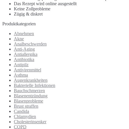
Das Rezept wird online ausgestellt
Keine Zollprobleme
Zügig & diskret
Produktkategorien
Abnehmen
Akne
Analbeschwerden
Anti-Aging
Antiallergika
Antibiotika
Antipilz
Antivirenmittel
Asthma
Augenkrankheiten
Bakterielle Infektionen
Bauchschmerzen
Blasenentzündung
Blasenprobleme
Brust straffen
Candida
Chlamydien
Cholesterinsenker
COPD