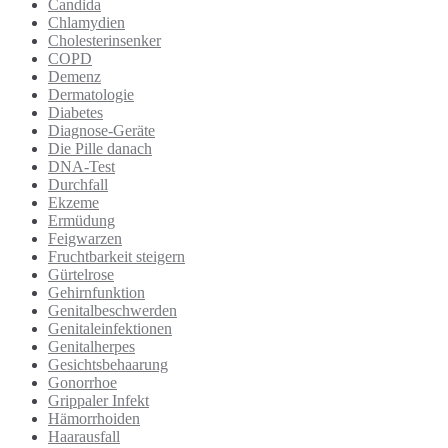
Candida
Chlamydien
Cholesterinsenker
COPD
Demenz
Dermatologie
Diabetes
Diagnose-Geräte
Die Pille danach
DNA-Test
Durchfall
Ekzeme
Ermüdung
Feigwarzen
Fruchtbarkeit steigern
Gürtelrose
Gehirnfunktion
Genitalbeschwerden
Genitaleinfektionen
Genitalherpes
Gesichtsbehaarung
Gonorrhoe
Grippaler Infekt
Hämorrhoiden
Haarausfall