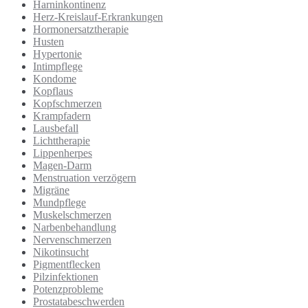
Harninkontinenz
Herz-Kreislauf-Erkrankungen
Hormonersatztherapie
Husten
Hypertonie
Intimpflege
Kondome
Kopflaus
Kopfschmerzen
Krampfadern
Lausbefall
Lichttherapie
Lippenherpes
Magen-Darm
Menstruation verzögern
Migräne
Mundpflege
Muskelschmerzen
Narbenbehandlung
Nervenschmerzen
Nikotinsucht
Pigmentflecken
Pilzinfektionen
Potenzprobleme
Prostatabeschwerden