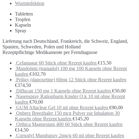
Wurminfektion
Tabletten
Tropfen
Kapseln
Spray
Lieferung nach Deutschland, Frankreich, die Schweiz, England,
Spanien, Schweden, Polen und Holland
Rezeptpflichtige Medikamente per Ferndiagnose
Cefamagar 60 Stück ohne Rezept kaufen
€
15,50
Mandolgin (tramadol) 100 mg 100 Kapseln ohne Rezept
kaufen
€
102,70
Priligy (dapoxetine) 60mg 12 Stück ohne Rezept kaufen
€
374,50
Diflucan 150 mg 1 Kapseln ohne Rezept kaufen
€
50,00
Nasenspray Ratiopharm Kinder O.k 10 ml ohne Rezept
kaufen
€
70,00
GUM Aftaclear Gel 10 ml ohne Rezept kaufen
€
90,00
Onbrez Breezhaler 150 mcg Pulver zur Inhalation 30
Kapseln ohne Rezept kaufen
€
145,20
Orthica Magnesium 400 60 Stück ohne Rezept kaufen
€
14,50
Corsodyl Mundspray 2mg/g 60 ml ohne Rezept kaufen