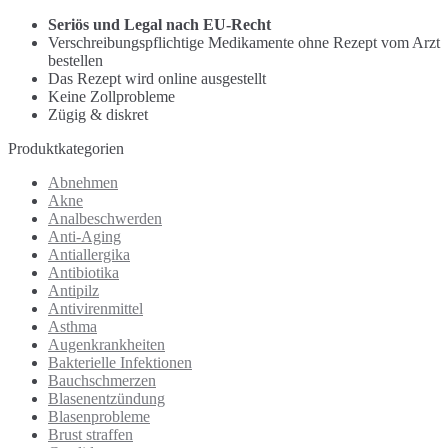
Seriös und Legal nach EU-Recht
Verschreibungspflichtige Medikamente ohne Rezept vom Arzt
bestellen
Das Rezept wird online ausgestellt
Keine Zollprobleme
Zügig & diskret
Produktkategorien
Abnehmen
Akne
Analbeschwerden
Anti-Aging
Antiallergika
Antibiotika
Antipilz
Antivirenmittel
Asthma
Augenkrankheiten
Bakterielle Infektionen
Bauchschmerzen
Blasenentzündung
Blasenprobleme
Brust straffen