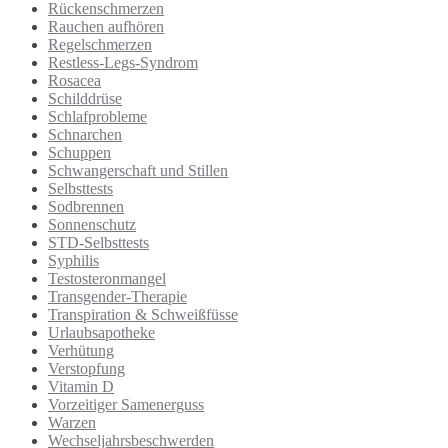
Rückenschmerzen
Rauchen aufhören
Regelschmerzen
Restless-Legs-Syndrom
Rosacea
Schilddrüse
Schlafprobleme
Schnarchen
Schuppen
Schwangerschaft und Stillen
Selbsttests
Sodbrennen
Sonnenschutz
STD-Selbsttests
Syphilis
Testosteronmangel
Transgender-Therapie
Transpiration & Schweißfüsse
Urlaubsapotheke
Verhütung
Verstopfung
Vitamin D
Vorzeitiger Samenerguss
Warzen
Wechseljahrsbeschwerden