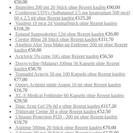
€
50,00
Ibuprofen 200 mg 20 Stück ohne Rezept kaufen
€
90,00
Combivent UDVs (Salbutamol 2.5 mg Ipratropium 500 mcg)
60 x 2.5 ml ohne Rezept kaufen
€
125,20
Vagifem 10 mcg 24 VaginalStück ohne Rezept kaufen
€
118,20
Epianal Suppositorien 12st ohne Rezept kaufen
€
20,00
Crestor 40mg 28 Stück ohne Rezept kaufen
€
111,70
Aloelixir Aloe Vera Make-up Entferner 200 ml ohne Rezept
kaufen
€
50,00
Aciclovir 5% crme 10G ohne Rezept kaufen
€
56,50
Doxycycline (Malaria) 100mg 56 Kapseln ohne Rezept
kaufen
€
50,70
Tramadol Actavis 50 mg 100 Kapseln ohne Rezept kaufen
€
77,00
Optrex Actimist müde Augen 10 ml ohne Rezept kaufen
€
16,70
XL-S Medical Fettbinder 60 Kapseln ohne Rezept kaufen
€
29,50
Duac Acne Gel 5% 60 g ohne Rezept kaufen
€
117,20
Trimovate Creme 30 g ohne Rezept kaufen
€
52,50
Ultrasun Protection Pf20 - 200 ml ohne Rezept kaufen
€
19,70
Aspirine 500mg 20 Stück ohne Rezept kaufen
€
70,00
Adenuric 80 mg 28 Stück ohne Rezept kaufen
€
125,90