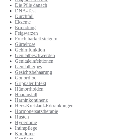
Die Pille danach
DNA-Test
Durchfall
Ekzeme
Ermüdung
Feigwarzen
Fruchtbarkeit steigern
Gürtelrose
Gehirnfunktion
Genitalbeschwerden
Genitaleinfektionen
Genitalherpes
Gesichtsbehaarung
Gonorrhoe
Grippaler Infekt
Hämorrhoiden
Haarausfall
Harninkontinenz
Herz-Kreislauf-Erkrankungen
Hormonersatztherapie
Husten
Hypertonie
Intimpflege
Kondome