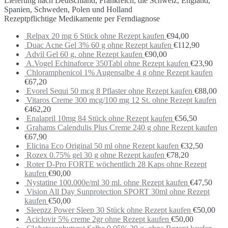
Lieferung nach Deutschland, Frankreich, die Schweiz, England,
Spanien, Schweden, Polen und Holland
Rezeptpflichtige Medikamente per Ferndiagnose
Relpax 20 mg 6 Stück ohne Rezept kaufen
€
94,00
Duac Acne Gel 3% 60 g ohne Rezept kaufen
€
112,90
Advil Gel 60 g. ohne Rezept kaufen
€
90,00
A.Vogel Echinaforce 350Tabl ohne Rezept kaufen
€
23,90
Chloramphenicol 1% Augensalbe 4 g ohne Rezept kaufen
€
67,20
Evorel Sequi 50 mcg 8 Pflaster ohne Rezept kaufen
€
88,00
Vitaros Creme 300 mcg/100 mg 12 St. ohne Rezept kaufen
€
462,20
Enalapril 10mg 84 Stück ohne Rezept kaufen
€
56,50
Grahams Calendulis Plus Creme 240 g ohne Rezept kaufen
€
67,90
Elicina Eco Original 50 ml ohne Rezept kaufen
€
32,50
Rozex 0.75% gel 30 g ohne Rezept kaufen
€
78,20
Roter D-Pro FORTE wöchentlich 28 Kaps ohne Rezept
kaufen
€
90,00
Nystatine 100.000e/ml 30 ml. ohne Rezept kaufen
€
47,50
Vision All Day Sunprotection SPORT 30ml ohne Rezept
kaufen
€
50,00
Sleepzz Power Sleep 30 Stück ohne Rezept kaufen
€
50,00
Aciclovir 5% creme 2gr ohne Rezept kaufen
€
50,00