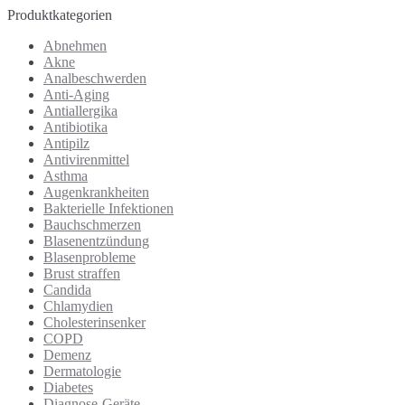
Produktkategorien
Abnehmen
Akne
Analbeschwerden
Anti-Aging
Antiallergika
Antibiotika
Antipilz
Antivirenmittel
Asthma
Augenkrankheiten
Bakterielle Infektionen
Bauchschmerzen
Blasenentzündung
Blasenprobleme
Brust straffen
Candida
Chlamydien
Cholesterinsenker
COPD
Demenz
Dermatologie
Diabetes
Diagnose-Geräte