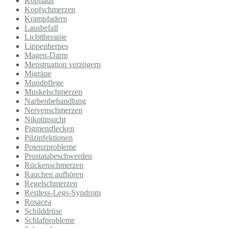
Kopflaus
Kopfschmerzen
Krampfadern
Lausbefall
Lichttherapie
Lippenherpes
Magen-Darm
Menstruation verzögern
Migräne
Mundpflege
Muskelschmerzen
Narbenbehandlung
Nervenschmerzen
Nikotinsucht
Pigmentflecken
Pilzinfektionen
Potenzprobleme
Prostatabeschwerden
Rückenschmerzen
Rauchen aufhören
Regelschmerzen
Restless-Legs-Syndrom
Rosacea
Schilddrüse
Schlafprobleme