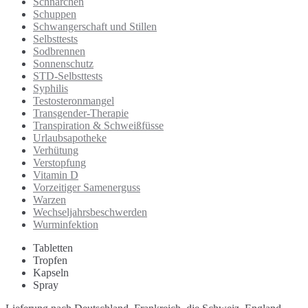
Schnarchen
Schuppen
Schwangerschaft und Stillen
Selbsttests
Sodbrennen
Sonnenschutz
STD-Selbsttests
Syphilis
Testosteronmangel
Transgender-Therapie
Transpiration & Schweißfüsse
Urlaubsapotheke
Verhütung
Verstopfung
Vitamin D
Vorzeitiger Samenerguss
Warzen
Wechseljahrsbeschwerden
Wurminfektion
Tabletten
Tropfen
Kapseln
Spray