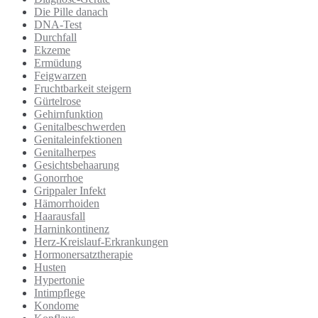
Die Pille danach
DNA-Test
Durchfall
Ekzeme
Ermüdung
Feigwarzen
Fruchtbarkeit steigern
Gürtelrose
Gehirnfunktion
Genitalbeschwerden
Genitaleinfektionen
Genitalherpes
Gesichtsbehaarung
Gonorrhoe
Grippaler Infekt
Hämorrhoiden
Haarausfall
Harninkontinenz
Herz-Kreislauf-Erkrankungen
Hormonersatztherapie
Husten
Hypertonie
Intimpflege
Kondome