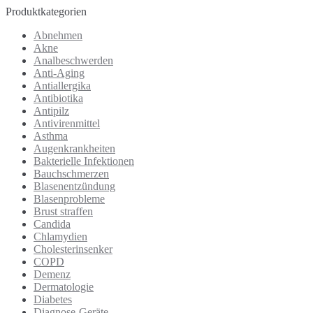
Produktkategorien
Abnehmen
Akne
Analbeschwerden
Anti-Aging
Antiallergika
Antibiotika
Antipilz
Antivirenmittel
Asthma
Augenkrankheiten
Bakterielle Infektionen
Bauchschmerzen
Blasenentzündung
Blasenprobleme
Brust straffen
Candida
Chlamydien
Cholesterinsenker
COPD
Demenz
Dermatologie
Diabetes
Diagnose-Geräte