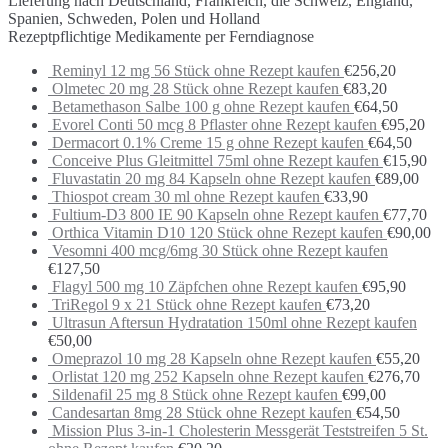
Lieferung nach Deutschland, Frankreich, die Schweiz, England,
Spanien, Schweden, Polen und Holland
Rezeptpflichtige Medikamente per Ferndiagnose
Reminyl 12 mg 56 Stück ohne Rezept kaufen
€
256,20
Olmetec 20 mg 28 Stück ohne Rezept kaufen
€
83,20
Betamethason Salbe 100 g ohne Rezept kaufen
€
64,50
Evorel Conti 50 mcg 8 Pflaster ohne Rezept kaufen
€
95,20
Dermacort 0.1% Creme 15 g ohne Rezept kaufen
€
64,50
Conceive Plus Gleitmittel 75ml ohne Rezept kaufen
€
15,90
Fluvastatin 20 mg 84 Kapseln ohne Rezept kaufen
€
89,00
Thiospot cream 30 ml ohne Rezept kaufen
€
33,90
Fultium-D3 800 IE 90 Kapseln ohne Rezept kaufen
€
77,70
Orthica Vitamin D10 120 Stück ohne Rezept kaufen
€
90,00
Vesomni 400 mcg/6mg 30 Stück ohne Rezept kaufen
€
127,50
Flagyl 500 mg 10 Zäpfchen ohne Rezept kaufen
€
95,90
TriRegol 9 x 21 Stück ohne Rezept kaufen
€
73,20
Ultrasun Aftersun Hydratation 150ml ohne Rezept kaufen
€
50,00
Omeprazol 10 mg 28 Kapseln ohne Rezept kaufen
€
55,20
Orlistat 120 mg 252 Kapseln ohne Rezept kaufen
€
276,70
Sildenafil 25 mg 8 Stück ohne Rezept kaufen
€
99,00
Candesartan 8mg 28 Stück ohne Rezept kaufen
€
54,50
Mission Plus 3-in-1 Cholesterin Messgerät Teststreifen 5 St.