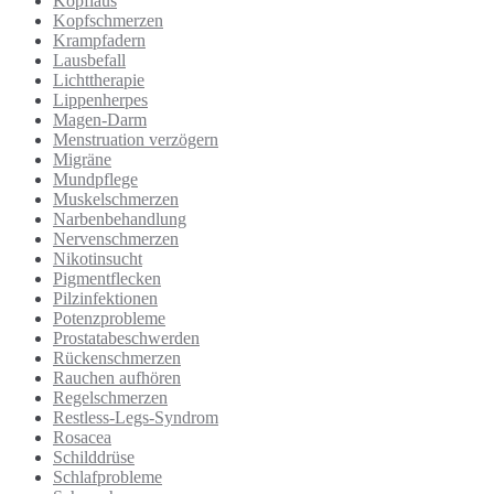
Kopflaus
Kopfschmerzen
Krampfadern
Lausbefall
Lichttherapie
Lippenherpes
Magen-Darm
Menstruation verzögern
Migräne
Mundpflege
Muskelschmerzen
Narbenbehandlung
Nervenschmerzen
Nikotinsucht
Pigmentflecken
Pilzinfektionen
Potenzprobleme
Prostatabeschwerden
Rückenschmerzen
Rauchen aufhören
Regelschmerzen
Restless-Legs-Syndrom
Rosacea
Schilddrüse
Schlafprobleme