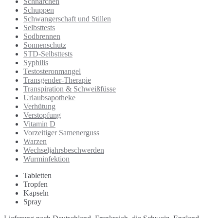
Schnarchen
Schuppen
Schwangerschaft und Stillen
Selbsttests
Sodbrennen
Sonnenschutz
STD-Selbsttests
Syphilis
Testosteronmangel
Transgender-Therapie
Transpiration & Schweißfüsse
Urlaubsapotheke
Verhütung
Verstopfung
Vitamin D
Vorzeitiger Samenerguss
Warzen
Wechseljahrsbeschwerden
Wurminfektion
Tabletten
Tropfen
Kapseln
Spray