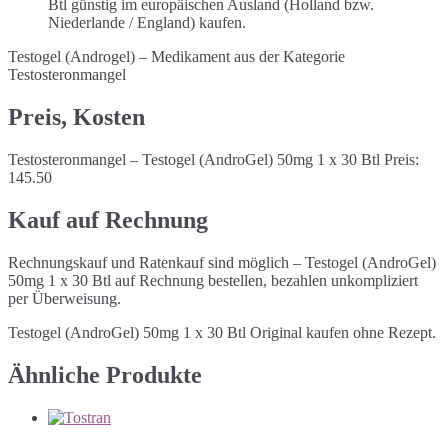
Btl günstig im europäischen Ausland (Holland bzw.
Niederlande / England) kaufen.
Testogel (Androgel) – Medikament aus der Kategorie
Testosteronmangel
Preis, Kosten
Testosteronmangel – Testogel (AndroGel) 50mg 1 x 30 Btl Preis:
145.50
Kauf auf Rechnung
Rechnungskauf und Ratenkauf sind möglich – Testogel (AndroGel)
50mg 1 x 30 Btl auf Rechnung bestellen, bezahlen unkompliziert
per Überweisung.
Testogel (AndroGel) 50mg 1 x 30 Btl Original kaufen ohne Rezept.
Ähnliche Produkte