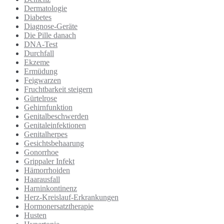
Dermatologie
Diabetes
Diagnose-Geräte
Die Pille danach
DNA-Test
Durchfall
Ekzeme
Ermüdung
Feigwarzen
Fruchtbarkeit steigern
Gürtelrose
Gehirnfunktion
Genitalbeschwerden
Genitaleinfektionen
Genitalherpes
Gesichtsbehaarung
Gonorrhoe
Grippaler Infekt
Hämorrhoiden
Haarausfall
Harninkontinenz
Herz-Kreislauf-Erkrankungen
Hormonersatztherapie
Husten