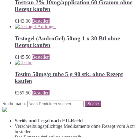
Tostran 2% 10mg/application 60 Gramm ohne
Rezept kaufen
€
143,00
Bestellen
Testogel (AndroGel) 50mg 1 x 30 Btl ohne
Rezept kaufen
€
145,50
Bestellen
Testim 50mg/g tube 5 g 90 stk. ohne Rezept
kaufen
€
357,50
Bestellen
Suche nach:
Seriös und Legal nach EU-Recht
Verschreibungspflichtige Medikamente ohne Rezept vom Arzt
bestellen