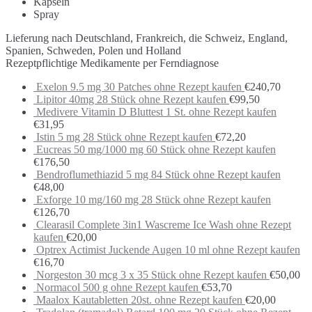
Kapseln
Spray
Lieferung nach Deutschland, Frankreich, die Schweiz, England,
Spanien, Schweden, Polen und Holland
Rezeptpflichtige Medikamente per Ferndiagnose
Exelon 9.5 mg 30 Patches ohne Rezept kaufen
€
240,70
Lipitor 40mg 28 Stück ohne Rezept kaufen
€
99,50
Medivere Vitamin D Bluttest 1 St. ohne Rezept kaufen
€
31,95
Istin 5 mg 28 Stück ohne Rezept kaufen
€
72,20
Eucreas 50 mg/1000 mg 60 Stück ohne Rezept kaufen
€
176,50
Bendroflumethiazid 5 mg 84 Stück ohne Rezept kaufen
€
48,00
Exforge 10 mg/160 mg 28 Stück ohne Rezept kaufen
€
126,70
Clearasil Complete 3in1 Wascreme Ice Wash ohne Rezept
kaufen
€
20,00
Optrex Actimist Juckende Augen 10 ml ohne Rezept kaufen
€
16,70
Norgeston 30 mcg 3 x 35 Stück ohne Rezept kaufen
€
50,00
Normacol 500 g ohne Rezept kaufen
€
53,70
Maalox Kautabletten 20st. ohne Rezept kaufen
€
20,00