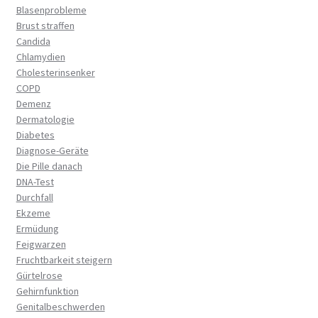
Blasenprobleme
Brust straffen
Candida
Chlamydien
Cholesterinsenker
COPD
Demenz
Dermatologie
Diabetes
Diagnose-Geräte
Die Pille danach
DNA-Test
Durchfall
Ekzeme
Ermüdung
Feigwarzen
Fruchtbarkeit steigern
Gürtelrose
Gehirnfunktion
Genitalbeschwerden