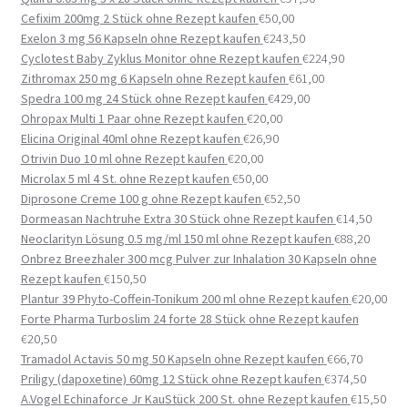
Cefixim 200mg 2 Stück ohne Rezept kaufen
€
50,00
Exelon 3 mg 56 Kapseln ohne Rezept kaufen
€
243,50
Cyclotest Baby Zyklus Monitor ohne Rezept kaufen
€
224,90
Zithromax 250 mg 6 Kapseln ohne Rezept kaufen
€
61,00
Spedra 100 mg 24 Stück ohne Rezept kaufen
€
429,00
Ohropax Multi 1 Paar ohne Rezept kaufen
€
20,00
Elicina Original 40ml ohne Rezept kaufen
€
26,90
Otrivin Duo 10 ml ohne Rezept kaufen
€
20,00
Microlax 5 ml 4 St. ohne Rezept kaufen
€
50,00
Diprosone Creme 100 g ohne Rezept kaufen
€
52,50
Dormeasan Nachtruhe Extra 30 Stück ohne Rezept kaufen
€
14,50
Neoclarityn Lösung 0.5 mg/ml 150 ml ohne Rezept kaufen
€
88,20
Onbrez Breezhaler 300 mcg Pulver zur Inhalation 30 Kapseln ohne
Rezept kaufen
€
150,50
Plantur 39 Phyto-Coffein-Tonikum 200 ml ohne Rezept kaufen
€
20,00
Forte Pharma Turboslim 24 forte 28 Stück ohne Rezept kaufen
€
20,50
Tramadol Actavis 50 mg 50 Kapseln ohne Rezept kaufen
€
66,70
Priligy (dapoxetine) 60mg 12 Stück ohne Rezept kaufen
€
374,50
A.Vogel Echinaforce Jr KauStück 200 St. ohne Rezept kaufen
€
15,50