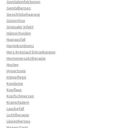
Genitaleinfektionen
Genitalherpes
Gesichtsbehaarung
Gonorrhoe
Grippaler Infekt
Hämorrhoiden
Haarausfall
Harninkontinenz
Herz-Kreislauf-Erkrankungen
Hormonersatztherapie
Husten
Hypertonie
Intimpflege
Kondome
Kopflaus
Kopfschmerzen
Krampfadern
Lausbefall
Lichttherapie
Lippenherpes
Magen-Darm