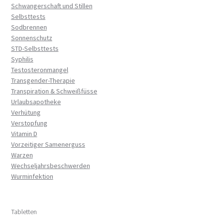
Schwangerschaft und Stillen
Selbsttests
Sodbrennen
Sonnenschutz
STD-Selbsttests
Syphilis
Testosteronmangel
Transgender-Therapie
Transpiration & Schweißfüsse
Urlaubsapotheke
Verhütung
Verstopfung
Vitamin D
Vorzeitiger Samenerguss
Warzen
Wechseljahrsbeschwerden
Wurminfektion
Tabletten